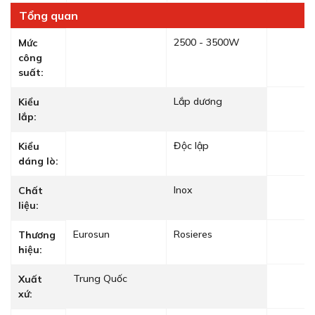
Tổng quan
2500 - 3500W
Mức
công
suất:
Lắp dương
Kiểu
lắp:
Độc lập
Kiểu
dáng lò:
Inox
Chất
liệu:
Eurosun
Rosieres
Thương
hiệu:
Trung Quốc
Xuất
xứ: