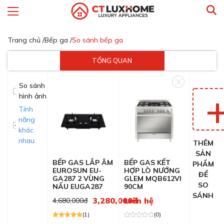
Trang chủ /
Bếp ga /
So sánh bếp ga
TỔNG QUAN
So sánh
hình ảnh
Tính
năng
khác
nhau
THÊM
SẢN
BẾP GAS LẮP ÂM
BẾP GAS KẾT
PHẨM
EUROSUN EU-
HỢP LÒ NƯỚNG
ĐỂ
GA287 2 VÙNG
GLEM MQB612VI
SO
NẤU EUGA287
90CM
SÁNH
3,280,000đ
Liên hệ
4,680,000đ
(1)
(0)