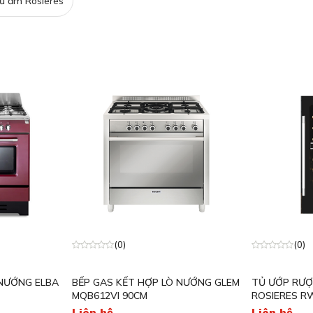
ữ ấm Rosieres
Máy rửa bát Teka
ieres
Bếp từ Rosieres
GrandX
LÕI LỌC
Máy rửa bát Rosieres
her
Bếp từ Munchen
Brandt
tein
Máy rửa bát Munchen
Teka
osieres
Kocher
(0)
(0)
 NƯỚNG ELBA
BẾP GAS KẾT HỢP LÒ NƯỚNG GLEM
TỦ ƯỚP RƯỢ
MQB612VI 90CM
ROSIERES R
Liên hệ
Liên hệ