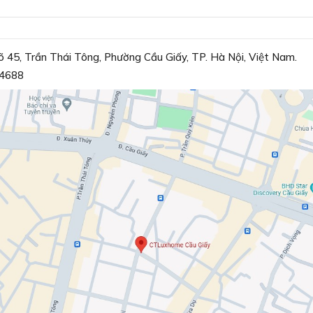
õ 45, Trần Thái Tông, Phường Cầu Giấy, TP. Hà Nội, Việt Nam.
4688