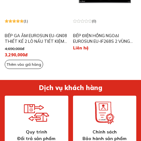
(1)
(0)
BẾP GA ÂM EUROSUN EU-GN08
BẾP ĐIỆN HỒNG NGOẠI
THIẾT KẾ 2 LÒ NẤU TIẾT KIỆM
EUROSUN EU-IF268S 2 VÙNG
GAS ĐẾN 40%
NẤU 3600W
Liên hệ
4,690,000đ
3,290,000đ
Thêm vào giỏ hàng
Dịch vụ khách hàng
Quy trình
Chính sách
Đổi trả sản phẩm
Bảo hành sản phẩm