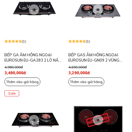
(1)
(1)
BẾP GA ÂM HỒNG NGOẠI
BẾP GAS ÂM HỒNG NGOẠI
EUROSUN EU-GA283 2 LÒ NẤU
EUROSUN EU-GN09 2 VÙNG
TIẾT KIỆM GAS
NẤU
4,980,000đ
4,690,000đ
3,490,000đ
3,290,000đ
Thêm vào giỏ hàng
Thêm vào giỏ hàng
Sale