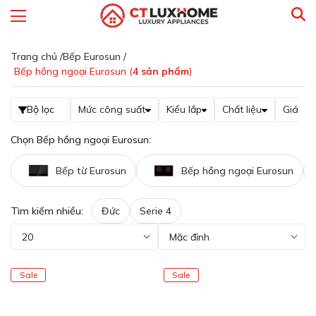
Trang chủ /
Bếp Eurosun /
Bếp hồng ngoại Eurosun (
4
sản phẩm
)
Bộ lọc
Mức công suất
Kiểu lắp
Chất liệu
Giá
Chọn Bếp hồng ngoại Eurosun:
Bếp từ Eurosun
Bếp hồng ngoại Eurosun
Tìm kiếm nhiều:
Đức
Serie 4
Sale
Sale