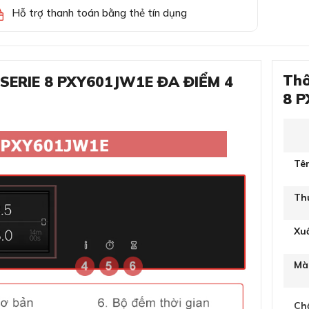
Hỗ trợ thanh toán bằng thẻ tín dụng
Thô
 SERIE 8 PXY601JW1E ĐA ĐIỂM 4
8 
Tê
Th
Xu
Mà
Chấ