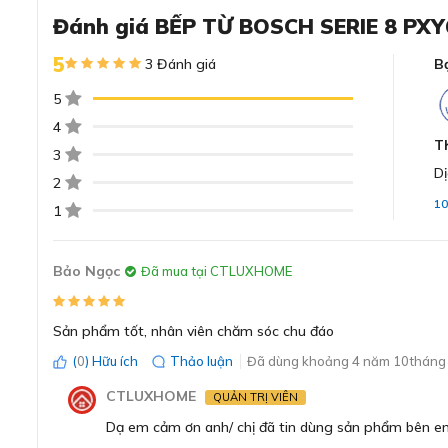
Đánh giá BẾP TỪ BOSCH SERIE 8 PX
Đánh giá chi tiết về bếp từ Bos
5
3 Đánh giá
B
5
Thiết kế góc bo tròn mềm mại, bề mặt bếp s
4
Bếp từ Bosch Serie 4 PXY601JW1E có thiết kế góc bo tr
T
3
tinh tế trong không gian bếp của bạn. Bếp từ được thiết
Dị
2
đá rất gần, tạo cảm giác hài hòa, đồng nhất giữa mặt bế
1
1
Bảo Ngọc
Đã mua tại CTLUXHOME
Sản phẩm tốt, nhân viên chăm sóc chu đáo
(
0
) Hữu ích
Thảo luận
Đã dùng khoảng 4 năm 10tháng 
CTLUXHOME
QUẢN TRỊ VIÊN
Dạ em cảm ơn anh/ chị đã tin dùng sản phẩm bên e