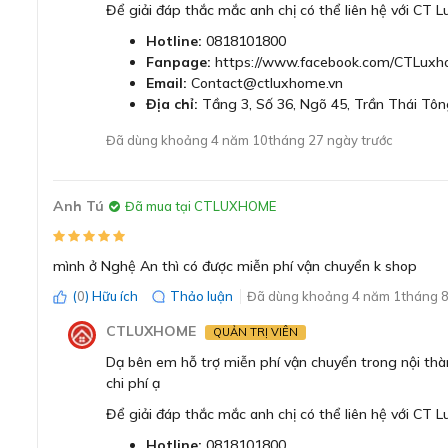
Để giải đáp thắc mắc anh chị có thể liên hệ với CT 
Hotline:
0818101800
Fanpage:
https://www.facebook.com/CTLuxh
Email:
Contact@ctluxhome.vn
Địa chỉ:
Tầng 3, Số 36, Ngõ 45, Trần Thái Tôn
Đã dùng khoảng 4 năm 10tháng 27 ngày trước
Anh Tú
Đã mua tại CTLUXHOME
Bếp từ Bosch PXY601JW1E được thiết kế
mình ở Nghệ An thì có được miễn phí vận chuyển k shop
Bếp từ Bosch PXY601JW1E có kích thước là
56 x 572 x 
(
0
) Hữu ích
Thảo luận
Đã dùng khoảng 4 năm 1tháng 8
Với 4 vùng nấu với các kích thước khác nhau, bạn có thể t
CTLUXHOME
QUẢN TRỊ VIÊN
trên bếp từ Bosch PXY601JW1E.
Dạ bên em hỗ trợ miễn phí vận chuyển trong nội thà
chi phí ạ
Mặt kính Schott Ceran bền đẹp, chịu nhiệt tốt
Để giải đáp thắc mắc anh chị có thể liên hệ với CT 
Mặt kính của bếp từ Bosch PXY601JW1E được làm từ loại k
phần chính là Ceramic. Đây là loại kính có độ cứng và độ ch
Hotline:
0818101800