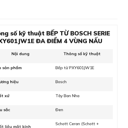
ng số kỹ thuật BẾP TỪ BOSCH SERIE
PXY601JW1E ĐA ĐIỂM 4 VÙNG NẤU
Nội dung
Thông số kỹ thuật
n sản phẩm
Bếp từ PXY601JW1E
ương hiệu
Bosch
ất xứ
Tây Ban Nha
u sắc
Đen
Schott Ceran (Schott +
t liệu mặt kính