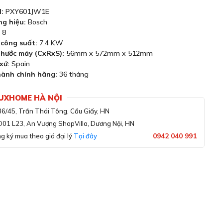
:
PXY601JW1E
g hiệu:
Bosch
8
 công suất:
7.4 KW
thước máy (CxRxS):
56mm x 572mm x 512mm
xứ:
Spain
ành chính hãng:
36 tháng
LUXHOME HÀ NỘI
36/45, Trần Thái Tông, Cầu Giấy, HN
D01 L23, An Vượng ShopVilla, Dương Nội, HN
0942 040 991
g ký mua theo giá đại lý
Tại đây