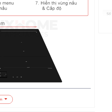
Số
Kí
Cô
Tổ
Lượ
êm
Cấ