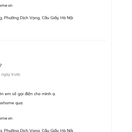
được lên đến 750 độ C.
ome.vn
g, Phường Dịch Vọng, Cầu Giấy, Hà Nội
7
 ngày trước
Bên em sẽ gọi điện cho mình ạ.
Luxhome qua:
ome.vn
g, Phường Dịch Vọng, Cầu Giấy, Hà Nội