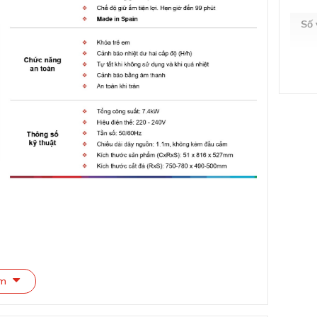
Số
Kíc
Cô
Tổ
Lượ
Cấp
êm
Kíc