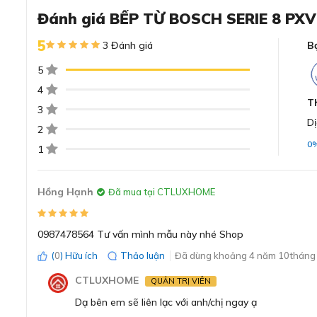
Đánh giá BẾP TỪ BOSCH SERIE 8 P
5
3 Đánh giá
B
Thiết kế viền nhôm chắc chắn, bề mặt đen bó
5
Bếp từ Bosch PXV875DC1E với thiết kế viền nhôm trắng h
4
đẹp trong quá trình khách hàng sử dụng. Ngoài ra cạnh t
T
3
vát tinh tế, mềm mại. Không gian bếp nhà bạn trở lên sang
Dị
2
đến từ Bosch này.
0
1
Hồng Hạnh
Đã mua tại CTLUXHOME
0987478564 Tư vấn mình mẫu này nhé Shop
(
0
) Hữu ích
Thảo luận
Đã dùng khoảng 4 năm 10tháng 
CTLUXHOME
QUẢN TRỊ VIÊN
Dạ bên em sẽ liên lạc với anh/chị ngay ạ