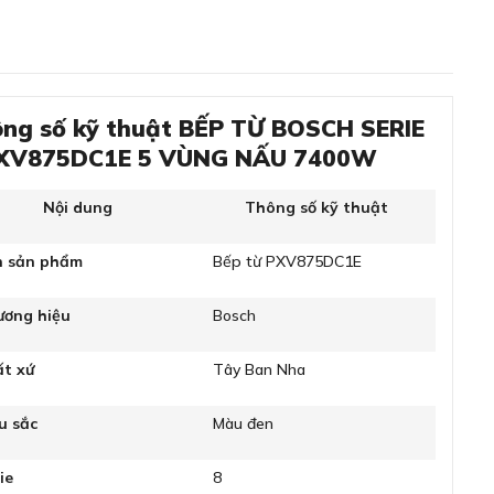
ng số kỹ thuật BẾP TỪ BOSCH SERIE
PXV875DC1E 5 VÙNG NẤU 7400W
Nội dung
Thông số kỹ thuật
n sản phẩm
Bếp từ PXV875DC1E
ương hiệu
Bosch
ất xứ
Tây Ban Nha
u sắc
Màu đen
ie
8