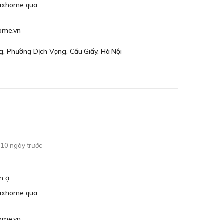
Luxhome qua:
Bả
ome.vn
g, Phường Dịch Vọng, Cầu Giấy, Hà Nội
viền nhôm trắng hai bên chắc chắn
 Có khối lượng tịnh là
17kg
. Khách hàng nên lắp âm
10 ngày trước
hất.
 và dễ vệ sinh
m ạ.
ấp của Đức. Có độ cứng và khả năng chịu nhiệt rất
Luxhome qua:
g lần sốc nhiệt đột ngột có thể lên tới 750°C.
bóng sang trọng hiện đại. Các chị em nội trợ có thể
ome.vn