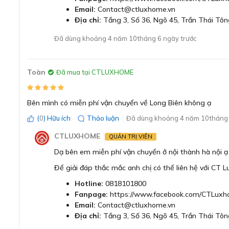
dễ dàng vệ sinh mặt kính sau mỗi lần sử dụng được dễ dà
Email:
Contact@ctluxhome.vn
Địa chỉ:
Tầng 3, Số 36, Ngõ 45, Trần Thái Tôn
Đã dùng khoảng 4 năm 10tháng 6 ngày trước
Toàn
Đã mua tại CTLUXHOME
Bên mình có miễn phí vận chuyển về Long Biên không ạ
(
0
) Hữu ích
Thảo luận
Đã dùng khoảng 4 năm 10tháng 
CTLUXHOME
QUẢN TRỊ VIÊN
Dạ bên em miễn phí vận chuyển ở nội thành hà nội ạ
Để giải đáp thắc mắc anh chị có thể liên hệ với CT 
Hotline:
0818101800
Fanpage:
https://www.facebook.com/CTLuxh
Email:
Contact@ctluxhome.vn
Địa chỉ:
Tầng 3, Số 36, Ngõ 45, Trần Thái Tôn