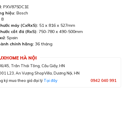
:
PXV875DC1E
g hiệu:
Bosch
8
thước máy (CxRxS):
51 x 816 x 527mm
thước cắt đá (RxS):
750-780 x 490-500mm
xứ:
Spain
ành chính hãng:
36 tháng
LUXHOME HÀ NỘI
36/45, Trần Thái Tông, Cầu Giấy, HN
D01 L23, An Vượng ShopVilla, Dương Nội, HN
0942 040 991
g ký mua theo giá đại lý
Tại đây