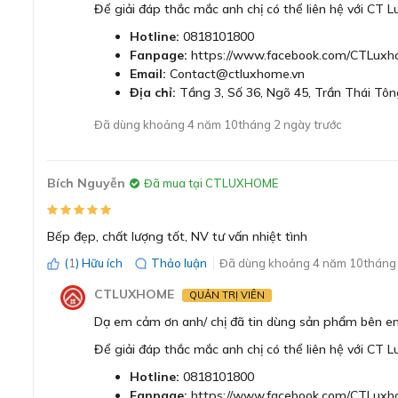
Để giải đáp thắc mắc anh chị có thể liên hệ với CT 
Hotline:
0818101800
Fanpage:
https://www.facebook.com/CTLuxh
Email:
Contact@ctluxhome.vn
Địa chỉ:
Tầng 3, Số 36, Ngõ 45, Trần Thái Tôn
Đã dùng khoảng 4 năm 10tháng 2 ngày trước
Bích Nguyễn
Đã mua tại CTLUXHOME
Bếp từ Bosch PXV875DC1E với thiết kế 
Bếp đẹp, chất lượng tốt, NV tư vấn nhiệt tình
Kích thước PXV875DC1E là
51 x 816 x 527mm (CxRxS)
.
(
1
) Hữu ích
Thảo luận
Đã dùng khoảng 4 năm 10tháng 
bàn đá khi sử dụng bếp từ PXV875DC1E này là phù hợp n
CTLUXHOME
QUẢN TRỊ VIÊN
Mặt kính Schott Ceran bền đẹp, chịu nhiệt tốt
Dạ em cảm ơn anh/ chị đã tin dùng sản phẩm bên e
Bếp từ PXV875DC1E sử dụng mặt kính Schott Ceran cao c
Để giải đáp thắc mắc anh chị có thể liên hệ với CT 
tốt. Đây là lý do giúp sản phẩm bếp từ này chịu được nhữn
Hotline:
0818101800
Với hình thức bên ngoài dễ nhận thấy nhất là bề mặt đen 
Fanpage:
https://www.facebook.com/CTLuxh