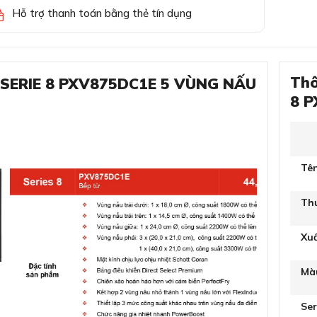
Hỗ trợ thanh toán bằng thẻ tín dụng
Thô
H SERIE 8 PXV875DC1E 5 VÙNG NẤU
8 
Tê
Th
Xu
Mà
Ser