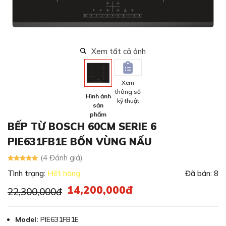
Xem tất cả ảnh
Xem
thông số
Hình ảnh
kỹ thuật
sản
phẩm
BẾP TỪ BOSCH 60CM SERIE 6
PIE631FB1E BỐN VÙNG NẤU
(4 Đánh giá)
Tình trạng:
Hết hàng
Đã bán: 8
14,200,000đ
22,300,000đ
Model:
PIE631FB1E