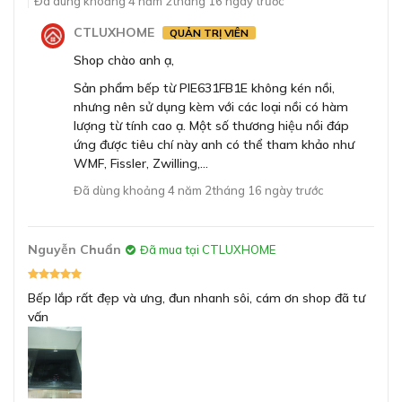
Đã dùng khoảng 4 năm 2tháng 16 ngày trước
CTLUXHOME
QUẢN TRỊ VIÊN
Shop chào anh ạ,
Sản phẩm bếp từ PIE631FB1E không kén nồi,
nhưng nên sử dụng kèm với các loại nồi có hàm
lượng từ tính cao ạ. Một số thương hiệu nồi đáp
ứng được tiêu chí này anh có thể tham khảo như
WMF, Fissler, Zwilling,...
Đã dùng khoảng 4 năm 2tháng 16 ngày trước
Lựa chọn công suất nấu chỉ với một lần chạm trên
bảng điều khiển DirectSelect.
Nguyễn Chuẩn
Đã mua tại CTLUXHOME
Bếp từ Bosch PIE631FB1E 4 vùng nấu có bảng điều
Bếp lắp rất đẹp và ưng, đun nhanh sôi, cám ơn shop đã tư
khiển DirectSelect với thiết kế sang trọng, độ cảm ứng
vấn
nhạy bén. Giao diện thì đơn giản dễ dàng thao tác trong
quá trình nấu ăn. Giúp khách hàng dễ dàng kiểm soát
được nhiệt độ tăng hoặc giảm nhiều lần trong quá trình
dùng được nhanh chóng chỉ với một lần chạm trực tiếp.