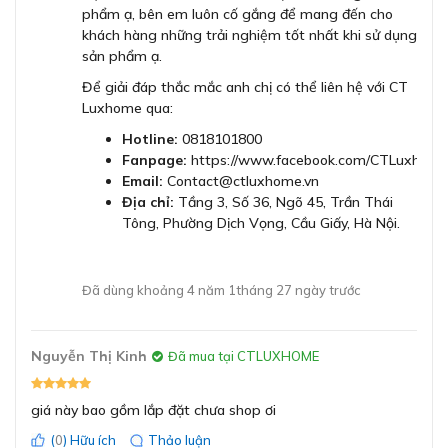
Cường độ dòng điện
16A, 13A hoặc 10 A
phẩm ạ, bên em luôn cố gắng để mang đến cho
tản nhiệt nhanh chóng. Đây là một trong cách giúp nâng
khách hàng những trải nghiệm tốt nhất khi sử dụng
cao tuổi thọ của bếp từ Bosch PIE631FB1E.
sản phẩm ạ.
Tần số
50; 60Hz
Nấu ăn nhanh chóng với 4 vùng nấu cho
Để giải đáp thắc mắc anh chị có thể liên hệ với CT
Luxhome qua:
tổng công suất 7400W
Loại ổ cắm
Không có phích cắm
Sản phẩm bếp từ Bosch PIE631FB1E có tổng công suất
Hotline:
0818101800
lên tới 7400W quá trình nấu ăn diễn ra nhanh hơn. Với
Fanpage:
https://www.facebook.com/CTLuxhome
Hiệu điện thế
220-240V
ĐĂNG KÝ
Email:
Contact@ctluxhome.vn
khả năng cảm ứng từ nhanh chóng cùng 17 cấp độ nấu
Bằng cách đăng ký trở thành đại lý, bạn xác nhận rằng bạn đã
Địa chỉ:
Tầng 3, Số 36, Ngõ 45, Trần Thái
khác nhau. Tạo điều kiện thuận lợi giúp người dùng nấu
Bảo hành
3 năm
đọc và đồng ý với các Điều khoản và Điều kiện của chúng tôi.
Tông, Phường Dịch Vọng, Cầu Giấy, Hà Nội.
nướng được nhanh, sạch và an toàn khi sử dụng bếp từ
Chúng tôi sẽ liên hệ lại ngay sau khi nhận được thông tin đăng
của Bosch.
ký của anh chị
Đã dùng khoảng 4 năm 1tháng 27 ngày trước
GỬI
Nguyễn Thị Kinh
Đã mua tại CTLUXHOME
giá này bao gồm lắp đặt chưa shop ơi
(
0
) Hữu ích
Thảo luận