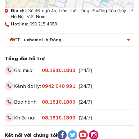
Lựa chọn nồi chảo có đáy từ tính để có thể nấu trên
Địa chỉ:
Số 36, ngõ 45, Trần Thái Tông, Phường Cầu Giấy, TP.
Hà Nội, Việt Nam.
bếp từ Bosch PIE631FB1E.
Hotline:
090 215 4688
Ngược lại với những dụng cụ nấu có chất liệu như nhôm,
thủy tinh hay là đồng thì các bạn sẽ không sử dụng được
CT Luxhome Hà Đông
khi dùng bếp từ PIE631FB1E
Bảo vệ người dùng và thiết bị với các tính
Tổng đài hỗ trợ
năng an toàn
Gọi mua:
08.1810.1800
(24/7)
Kênh đại lý:
0942 040 991
(24/7)
Bảo hành:
08.1810.1800
(24/7)
Khiếu nại:
08.1810.1800
(24/7)
Kết nối với chúng tôi