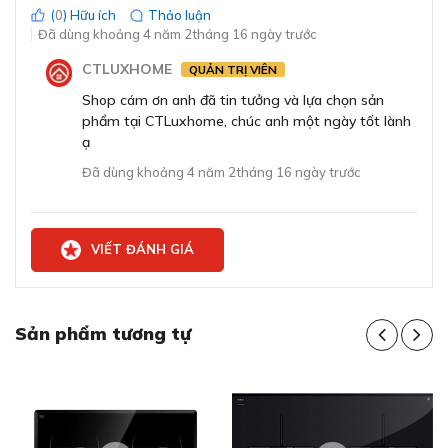
Sau mỗi lần chạm các lệnh điều chỉnh bếp từ
(
0
) Hữu ích
Thảo luận
PIE631FB1E như mong muốn. Đều được hiển thị bằng
Đã dùng khoảng 4 năm 2tháng 16 ngày trước
màn hình led trực quan, dễ dàng quan sát giúp người
CTLUXHOME
dùng điều chỉnh được nhiệt độ dễ dàng hơn.
QUẢN TRỊ VIÊN
Shop cám ơn anh đã tin tưởng và lựa chọn sản
Kích hoạt PowerBoost tăng thêm 50%
phẩm tại CTLuxhome, chúc anh một ngày tốt lành
công suất, nấu nhanh hơn
ạ
Chức năng PowerBoost của bếp từ PIE631FB1E có tác
Đã dùng khoảng 4 năm 2tháng 16 ngày trước
dụng tăng công suất cho vùng nấu lên tới 50%. Làm
nóng nhanh giúp tiết kiệm được thời gian cho chị em nấu
ăn ngay từ công đoạn đầu tiên như đun một nồi nước
VIẾT ĐÁNH GIÁ
sôi cũng chỉ mất thời gian chưa đầy 3 phút.
Sản phẩm tương tự