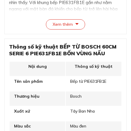
nhìn thấy. Với khung bếp PIE631FB1E gần như nằm
ngang với mặt bàn đá khiến cho bếp từ trở lên hài hòa
hơn với vị trí mà bạn đặt bếp.
Xem thêm
Thông số kỹ thuật BẾP TỪ BOSCH 60CM
SERIE 6 PIE631FB1E BỐN VÙNG NẤU
Nội dung
Thông số kỹ thuật
Tên sản phẩm
Bếp từ PIE631FB1E
Thương hiệu
Bosch
Bếp từ Bosch serie 6 PIE631FB1E thiết kế tinh tế, sang
trọng.
Xuất xứ
Tây Ban Nha
Cạnh trước của bếp từ Bosch PIE631FB1E 4 vùng nấu
được thiết kế vát nghiêng tinh tế: hình ảnh bếp trở lên
Màu sắc
Màu đen
thanh lịch và sang trọng hơn. Đặc biệt đây là một ưu