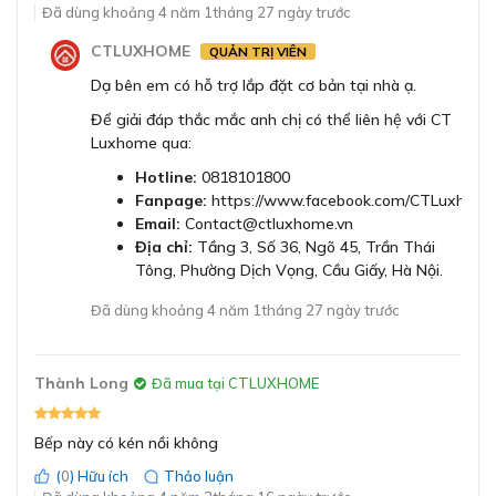
Đã dùng khoảng 4 năm 1tháng 27 ngày trước
CTLUXHOME
QUẢN TRỊ VIÊN
Dạ bên em có hỗ trợ lắp đặt cơ bản tại nhà ạ.
Tổng công suất của bếp từ Bosch PIE631FB1E lên tới
7400W.
Để giải đáp thắc mắc anh chị có thể liên hệ với CT
Luxhome qua:
Cụ thể về kích thước và công suất của 4 vùng nấu bếp
Hotline:
0818101800
từ Bosch serie 6 PIE631FB1E như sau:
Fanpage:
https://www.facebook.com/CTLuxhome
Vùng nấu phía trên bên trái:
có đường kính 18cm,
Email:
Contact@ctluxhome.vn
công suất 1,8kW (max 3,1kW).
Địa chỉ:
Tầng 3, Số 36, Ngõ 45, Trần Thái
Vùng nấu phía dưới bên trái:
có đường kính 18cm,
Tông, Phường Dịch Vọng, Cầu Giấy, Hà Nội.
công suất 1,8kW (max 3,1kW).
Đã dùng khoảng 4 năm 1tháng 27 ngày trước
Vùng nấu phía trên bên phải:
có đường kính 14,5cm,
công suất 1,4kW (max 2,2kW).
Vùng nấu phía dưới bên phải:
có đường kính 21cm,
Thành Long
Đã mua tại CTLUXHOME
công suất 2.2kW (max 3,7kW).
Bảng điều khiển DirectSelect lựa chọn công
Bếp này có kén nồi không
suất chỉ với một chạm
(
0
) Hữu ích
Thảo luận