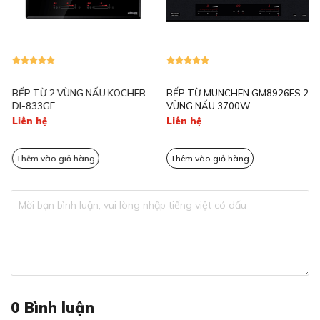
BẾP TỪ 2 VÙNG NẤU KOCHER
BẾP TỪ MUNCHEN GM8926FS 2
DI-833GE
VÙNG NẤU 3700W
Liên hệ
Liên hệ
Bếp từ PXX975KW1E được tích hợp thêm công nghệ
Home Connect
Thêm vào giỏ hàng
Thêm vào giỏ hàng
Thêm nhiều tiện tích hơn với Menu tiện ích
Bếp từ PXX975KW1E là một trong những sản phẩm
bếp từ hiện đại nhất của Bosch, với nhiều chức năng tiện
ích giúp người dùng có những trải nghiệm tốt nhất khi sử
dụng sản phẩm.
0
Bình luận