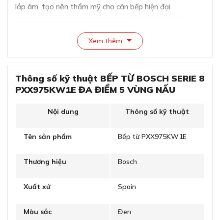
lắp âm, tạo nên thẩm mỹ cho căn bếp hiện đại.
Xem thêm
Thông số kỹ thuật BẾP TỪ BOSCH SERIE 8
PXX975KW1E ĐA ĐIỂM 5 VÙNG NẤU
Nội dung
Thông số kỹ thuật
Tên sản phẩm
Bếp từ PXX975KW1E
Thiết kế viền nhôm chắc chắn, bề mặt bếp sáng bóng
Thương hiệu
Bosch
Kích thước của bếp từ Bosch PXX975KW1E là
51 x 961
x 527mm
với tổng trọng lượng là
21,3kg
.
Xuất xứ
Spain
Bếp từ Bosch PXX975KW1E có đến 5 vùng nấu cảm
ứng từ trong đó 4 vùng nấu cảm biến đa điểm và 1 vùng
nấu lớn.
Màu sắc
Đen