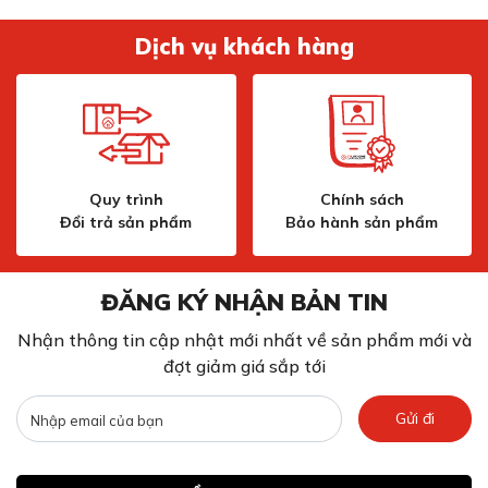
Dịch vụ khách hàng
Quy trình
Chính sách
Thêm nhiều tiện tích hơn với Menu tiện ích
Đổi trả sản phẩm
Bảo hành sản phẩm
Chế độ
Chức năng
Power
Cho phép bạn chọn cài đặt nhiệt cho vùng
ĐĂNG KÝ NHẬN BẢN TIN
levels
nấu.
Nhận thông tin cập nhật mới nhất về sản phẩm mới và
Cho bạn các gợi ý về nhiệt độ và thời gian
đợt giảm giá sắp tới
Assist
nấu của các món ăn được cài đặt sẵn
Gửi đi
Ngăn ngừa tình trạng nấu quá sôi hay quá
Perfect
chín bằng cách kiểm soát chính xác nhiệt
Cook
độ trong quá trình nấu