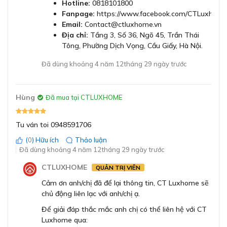
Hotline:
0818101800
Chức năng an toàn
Có
Với tổng công suất lớn lên đến 11100W, giúp người
Fanpage:
https://www.facebook.com/CTLuxhome
dùng nấu nướng dễ dàng với nhiều món một cách nhanh
Email:
Contact@ctluxhome.vn
Địa chỉ:
Tầng 3, Số 36, Ngõ 45, Trần Thái
chóng và hiệu quả.
Chiều dài dây điện
110cm
Tông, Phường Dịch Vọng, Cầu Giấy, Hà Nội.
Bảng điều khiển FullTouch TFT hiện đại, lựa
Cường độ dòng điện
16A, 13A hoặc 10A
Đã dùng khoảng 4 năm 12tháng 29 ngày trước
chọn cấp độ nấu chỉ với một chạm
Bếp từ Bosch PXX975KW1E sử dụng cảm ứng
Tần số
50-60Hz
FullTouch TFT giúp người dùng dễ dàng điều hướng các
Hùng
Đã mua tại CTLUXHOME
thanh menu và chọn kích hoạt các chức năng mà không
Loại ổ cắm
Không có phích cắm
bị ảnh hưởng tầm nhìn.
Tu ván toi 0948591706
Các kí tự và hình ảnh trên bảng điều khiển đều rõ ràng,
(
0
) Hữu ích
Thảo luận
Hiệu điện thế
220-240V
dễ hiểu tạo điều kiện thuận lợi cho việc điều khiển và
Đã dùng khoảng 4 năm 12tháng 29 ngày trước
thao tác diễn ra nhanh chóng.
Bảo hành
3 năm
CTLUXHOME
QUẢN TRỊ VIÊN
Cảm ơn anh/chị đã để lại thông tin, CT Luxhome sẽ
chủ động liên lạc với anh/chị ạ.
Để giải đáp thắc mắc anh chị có thể liên hệ với CT
Luxhome qua: