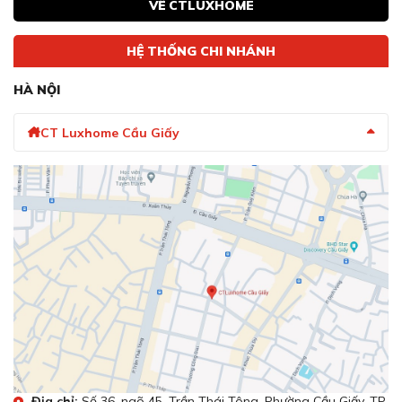
VỀ CTLUXHOME
Kiểm soát nhiệt độ phát âm thanh cảnh
Perfect Fry
báo nếu nhiệt độ đạt mốc và giữ nguyên
HỆ THỐNG CHI NHÁNH
nhiệt độ này trong suốt quá trình nấu
HÀ NỘI
Bạn có thể thiết lập 3 mức công suất trên
vùng nấu đa điểm và nhiệt độ bằng cách
MoveMode
CT Luxhome Cầu Giấy
thay đổi vị trí của dụng cụ nấu trên các
vùng nấu
Kích hoạt chế độ giữ ấm khi bạn cần làm
nóng nhẹ hoặc giữ ấm thức ăn
Chức năng giữ ấm được trang bị trên bếp từ Bosch
PXX975KW1E giúp bạn có thể giữ nóng và hâm nóng
thức ăn ở nhiệt độ thích hợp bạn đã cài đặt trước.
Nó sẽ giúp bạn hâm nóng thức ăn ở mức nhiệt vừa phải,
với mức công suất được cài đặt trước bạn có thể hâm
nóng một cách nhanh chóng khi bạn không có thời gian
thực hiện.
Địa chỉ:
Số 36, ngõ 45, Trần Thái Tông, Phường Cầu Giấy, TP.