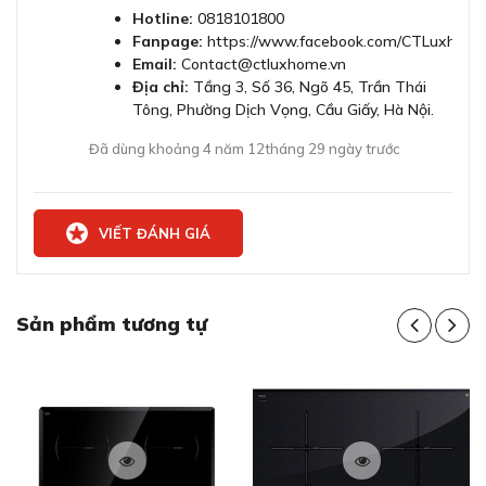
Hotline:
0818101800
Fanpage:
https://www.facebook.com/CTLuxhome
Email:
Contact@ctluxhome.vn
Địa chỉ:
Tầng 3, Số 36, Ngõ 45, Trần Thái
Tông, Phường Dịch Vọng, Cầu Giấy, Hà Nội.
Đã dùng khoảng 4 năm 12tháng 29 ngày trước
Bảng điều khiển FullTouch TFT hiện đại, lựa chọn cấp
độ nấu chỉ với một chạm
Công nghệ Home Connect giám sát và điều
VIẾT ĐÁNH GIÁ
khiển bếp từ xa
Bếp từ PXX975KW1E được tích hợp thêm công nghệ
Home Connect, giúp giám sát và điều khiển thiết bị từ
Sản phẩm tương tự
xa thông qua Home Connect App. Để thực hiện điều
khiển qua App thì bạn cần có thiết bị di động kết nối
Internet.