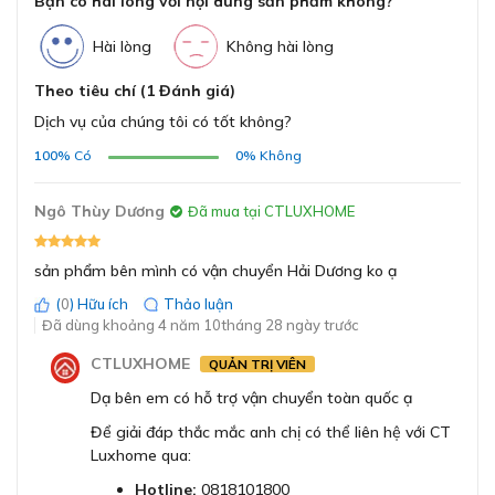
Bạn có hài lòng với nội dung sản phẩm không?
Hài lòng
Không hài lòng
Power levels (Gia
nhiệt)
Theo tiêu chí (1 Đánh giá)
Assist (Hỗ trợ)
Perfect Cook
Dịch vụ của chúng tôi có tốt không?
(Cảm biến nấu
Menu tiện tích
100%
Có
0%
Không
nướng)
Perfect Fry (Cảm
biến chiên xào)
Ngô Thùy Dương
Đã mua tại CTLUXHOME
MoveMode (Vùng
Bếp từ Bosch PXX975KW1E được trang bị kính Schott
nhiệt thay đổi)
Ceran
sản phẩm bên mình có vận chuyển Hải Dương ko ạ
(
0
) Hữu ích
Thảo luận
Home Connect
Nấu ăn nhanh chóng với 5 vùng nấu đa điểm
Đã dùng khoảng 4 năm 10tháng 28 ngày trước
Điều khiển hút
Kết nối
cho tổng công suất 11100W
mùi Hob Hood
CTLUXHOME
QUẢN TRỊ VIÊN
ĐĂNG KÝ
Bếp từ Bosch PXX975KW1E được trang bị tới 5 vùng
Control
Dạ bên em có hỗ trợ vận chuyển toàn quốc ạ
Bằng cách đăng ký trở thành đại lý, bạn xác nhận rằng bạn đã
nấu, với 4 vùng nấu đa điểm và 1 vùng nấu lớn, các vùng
đọc và đồng ý với các Điều khoản và Điều kiện của chúng tôi.
nấu cho những kích thước và công suất như sau:
Để giải đáp thắc mắc anh chị có thể liên hệ với CT
Tổng công suất
11100W
Chúng tôi sẽ liên hệ lại ngay sau khi nhận được thông tin đăng
Luxhome qua:
ký của anh chị
Hotline:
0818101800