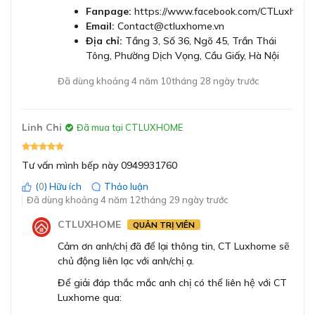
Lượng tiêu thụ điện
185Wh/kg
Fanpage:
https://www.facebook.com/CTLuxhome
GỬI
Email:
Contact@ctluxhome.vn
Cấp độ nhiệt
17 cấp độ nhiệt
Địa chỉ:
Tầng 3, Số 36, Ngõ 45, Trần Thái
Tông, Phường Dịch Vọng, Cầu Giấy, Hà Nội
Kích thước (CxRxS))
51 x 916 x 527 mm
Đã dùng khoảng 4 năm 10tháng 28 ngày trước
Kích thước cắt đá
880 x 490-500mm
(RxS)
Linh Chi
Đã mua tại CTLUXHOME
Nấu ăn nhanh chóng với 5 vùng nấu đa điểm cho
Độ sâu thiết bị
51mm
Tư vấn mình bếp này 0949931760
tổng công suất 11100W
(
0
) Hữu ích
Thảo luận
Độ cao thiết bị so với
2 vùng nấu trái:
1 x (40 x 24cm) với công suất là
Đã dùng khoảng 4 năm 12tháng 29 ngày trước
6mm
bàn đá
3,3kW ( mức tối đa là 3,7kW) hoặc 2 x (20 x 24cm)
CTLUXHOME
QUẢN TRỊ VIÊN
với công suất là 2,2kW ( mức tối đa 3,7kW)
1 vùng nấu giữa:
30 x 24cm với công suất là 2,6kW
Độ dày tối thiểu của
Cảm ơn anh/chị đã để lại thông tin, CT Luxhome sẽ
16mm
bàn đá
( mức tối đa là 3,7kW)
chủ động liên lạc với anh/chị ạ.
2 vùng nấu phải:
1 x (40 x 24cm) với công suất là
Để giải đáp thắc mắc anh chị có thể liên hệ với CT
3,3kW ( mức tối đa là 3,7kW) hoặc 2 x (20 x 24cm)
Tổng trọng lượng
21,3kg
Luxhome qua:
với công suất là 2,2kW ( mức tối đa 3,7kW)