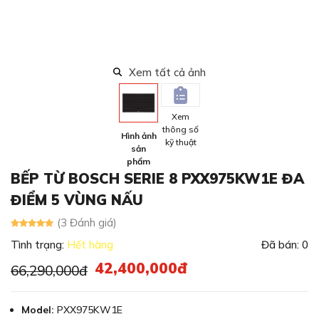
Xem tất cả ảnh
Xem
thông số
Hình ảnh
kỹ thuật
sản
phẩm
BẾP TỪ BOSCH SERIE 8 PXX975KW1E ĐA
ĐIỂM 5 VÙNG NẤU
(3 Đánh giá)
Tình trạng:
Hết hàng
Đã bán: 0
42,400,000đ
66,290,000đ
Model:
PXX975KW1E