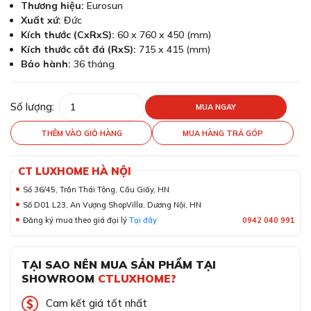
Thương hiệu:
Eurosun
Xuất xứ:
Đức
Kích thước (CxRxS):
60 x 760 x 450 (mm)
Kích thước cắt đá (RxS):
715 x 415 (mm)
Bảo hành:
36 tháng
Số lượng:
MUA NGAY
THÊM VÀO GIỎ HÀNG
MUA HÀNG TRẢ GÓP
CT LUXHOME HÀ NỘI
Số 36/45, Trần Thái Tông, Cầu Giấy, HN
Số D01 L23, An Vượng ShopVilla, Dương Nội, HN
Đăng ký mua theo giá đại lý
Tại đây
0942 040 991
TẠI SAO NÊN MUA SẢN PHẨM TẠI
SHOWROOM
CTLUXHOME?
Cam kết giá tốt nhất