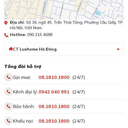
Công nghệ biến tần Bridge Inverter tiết
kiệm điện năng lên tới 35%
Địa chỉ:
Số 36, ngõ 45, Trần Thái Tông, Phường Cầu Giấy, TP.
Hà Nội, Việt Nam.
Hotline:
090 215 4688
CT Luxhome Hà Đông
Tổng đài hỗ trợ
Gọi mua:
08.1810.1800
(24/7)
Công nghệ biến tần Bridge Inverter tiết kiệm điện
Kênh đại lý:
0942 040 991
(24/7)
năng lên tới 35%
Công nghệ Inverter còn gọi là công nghệ biến tần, là
Bảo hành:
08.1810.1800
(24/7)
công nghệ hiện đại được áp dụng trên các thiết bị điện
và và đô gia dụng nhà bếp. Công nghệ này áp dụng để
Khiếu nại:
08.1810.1800
(24/7)
kiểm soát công suất của thiết bị nhằm tránh hao phí