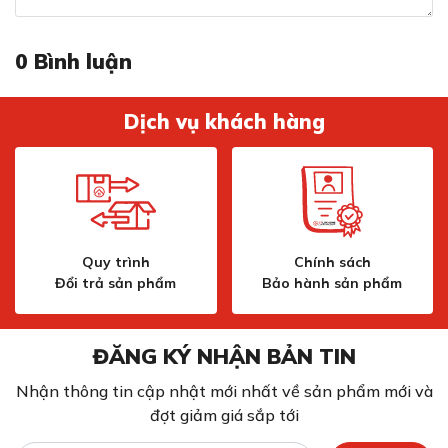
Mức
715 x 415 (mm)
(RxS)
công
1
2
3
4
5
6
7
8
9
Max
suất
0
Bình luận
Bảo hành
36 tháng
Trái
69
115
184
276
414
644
966
1472
2300
3000
Dịch vụ khách hàng
Giữa
30
50
80
120
180
280
420
640
1000
Phải
66
110
176
264
396
616
924
1408
2200
Với các mức độ công suất đa dạng như vậy thì người
dùng có thể thoải mái nấu những món ăn vô cùng phong
phú.
Quy trình
Chính sách
Đổi trả sản phẩm
Bảo hành sản phẩm
Bảng điều khiển trượt cảm ứng 9 mức công
suất độc lập và trực quan
ĐĂNG KÝ NHẬN BẢN TIN
Nhận thông tin cập nhật mới nhất về sản phẩm mới và
đợt giảm giá sắp tới