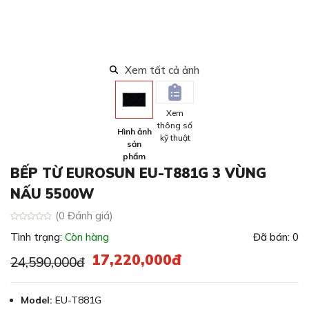
Xem tất cả ảnh
Xem
thông số
Hình ảnh
kỹ thuật
sản
phẩm
BẾP TỪ EUROSUN EU-T881G 3 VÙNG
NẤU 5500W
(0 Đánh giá)
Tình trạng:
Còn hàng
Đã bán: 0
17,220,000đ
24,590,000đ
Model:
EU-T881G