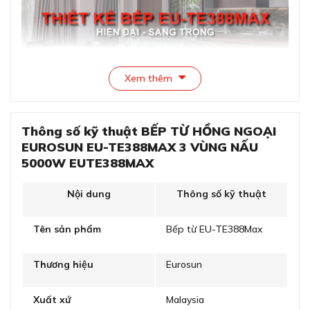
Xem thêm
Thông số kỹ thuật BẾP TỪ HỒNG NGOẠI
EUROSUN EU-TE388MAX 3 VÙNG NẤU
5000W EUTE388MAX
Thiết kế cao cấp vát 4 cạnh, bo viền hợp kim sang
trọng
Nội dung
Thông số kỹ thuật
Bếp từ Eurosun EU-TE388Max là sản phẩm bếp từ 3
Tên sản phẩm
Bếp từ EU-TE388Max
vùng nấu rộng rãi. Sản phẩm là sự kết hợp độc đáo giữa
bếp từ và bếp hồng ngoại. Thiết kế trẻ trung, khỏe
khoắn với nhiều công nghệ hiện đại nhất của dòng bếp.
Thương hiệu
Eurosun
Với bo viền hợp kim cao cấp, vát đều các cạnh, bếp Eu-
TE388Max đem lại cảm giác sang trọng, thẩm mỹ.
Xuất xứ
Malaysia