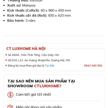
Thương hiệu
: Eurosun
Xuất xứ:
Malaysia
Kích thước (CxRxS):
60 x 860 x 450 mm
Kích thước cắt đá (RxS):
830 x 420 mm
Bảo hành:
3 năm
CT LUXHOME HÀ NỘI
Số 36/45, Trần Thái Tông, Cầu Giấy, HN
Số D01 L23, An Vượng ShopVilla, Dương Nội, HN
Đăng ký mua theo giá đại lý
Tại đây
0942 040 991
TẠI SAO NÊN MUA SẢN PHẨM TẠI
SHOWROOM
CTLUXHOME?
Cam kết giá tốt nhất
Miễn phí đóng gói sản phẩm