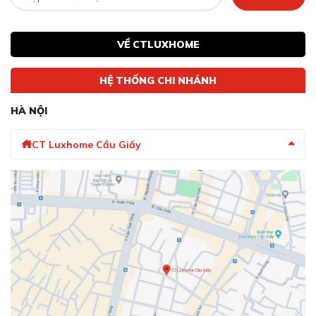
Chức năng Inverter biến tần, tiết kiệm điện
năng tối ưu
VỀ CTLUXHOME
HỆ THỐNG CHI NHÁNH
HÀ NỘI
CT Luxhome Cầu Giấy
Chức năng Inverter biến tần, tiết kiệm điện năng tối ưu
Công nghệ biến tần Bridge INVERTER tiết kiệm 35%
điện năng. Công nghệ này giúp làm giảm năng lượng tiêu
thụ điện để tối ưu công suất phù hợp.