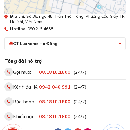
Ngoài ra, bạn có thể đun liu riu ở mức công suất thấp,
không bị đóng ngắt liên tục như các dòng bếp thông
thường. Đảm bảo hương vị thơm ngon, chín đều cho các
Địa chỉ:
Số 36, ngõ 45, Trần Thái Tông, Phường Cầu Giấy, TP.
món ăn.
Hà Nội, Việt Nam.
Hotline:
090 215 4688
Chức năng nấu nhanh Booster, tiết kiệm
thời gian đun nấu
CT Luxhome Hà Đông
Tổng đài hỗ trợ
Gọi mua:
08.1810.1800
(24/7)
Kênh đại lý:
0942 040 991
(24/7)
Bảo hành:
08.1810.1800
(24/7)
Khiếu nại:
08.1810.1800
(24/7)
Chức năng nấu nhanh Booster, tiết kiệm thời gian đun
nấu