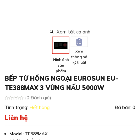
Xem tất cả ảnh
Xem
thông số
Hình ảnh
kỹ thuật
sản
phẩm
BẾP TỪ HỒNG NGOẠI EUROSUN EU-
TE388MAX 3 VÙNG NẤU 5000W
(0 Đánh giá)
Tình trạng:
Hết hàng
Đã bán: 0
Liên hệ
Model:
TE388MAX