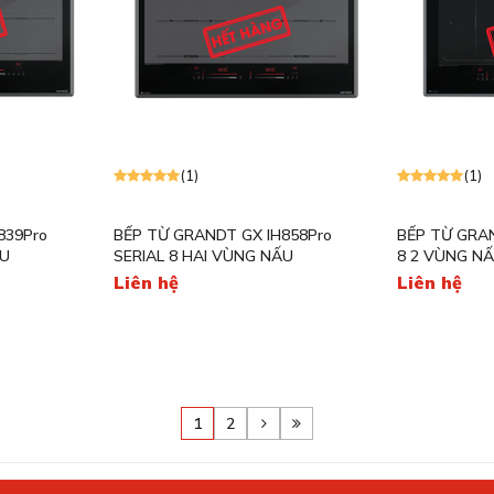
(1)
(1)
839Pro
BẾP TỪ GRANDT GX IH858Pro
BẾP TỪ GRAN
ẤU
SERIAL 8 HAI VÙNG NẤU
8 2 VÙNG N
Liên hệ
Liên hệ
1
2