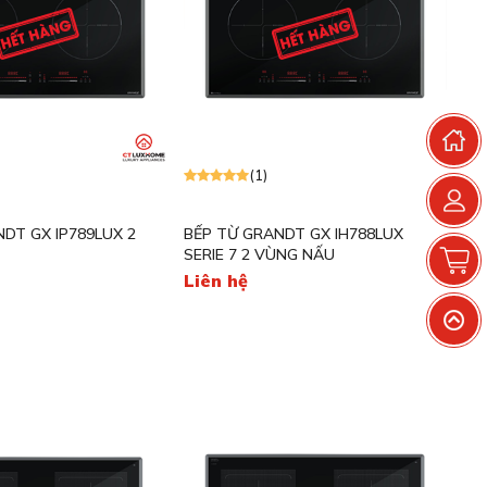
T
(1)
DT GX IP789LUX 2
BẾP TỪ GRANDT GX IH788LUX
G
SERIE 7 2 VÙNG NẤU
Liên hệ
V