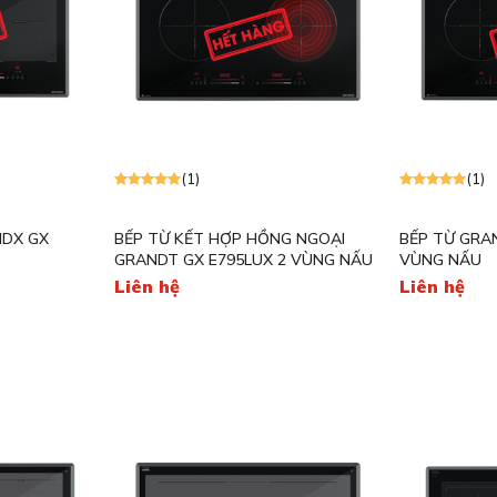
(1)
(1)
NDX GX
BẾP TỪ KẾT HỢP HỒNG NGOẠI
BẾP TỪ GRAN
GRANDT GX E795LUX 2 VÙNG NẤU
VÙNG NẤU
Liên hệ
Liên hệ