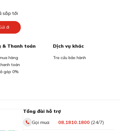
 sắp tới
Gửi đi
 & Thanh toán
Dịch vụ khác
mua hàng
Tra cứu bảo hành
thanh toán
rả góp 0%
Tổng đài hỗ trợ
Gọi mua:
08.1810.1800
(24/7)