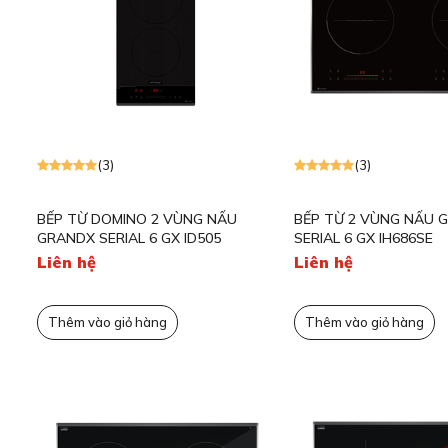
Lò nướng Ros
Nồi cơm điện
Máy hút mùi 
Thiết bị gia dụng nhỏ
Lò nướng Koc
Máy hút mùi 
Tủ xì gà Klars
Tủ lạnh
,
Tủ rượu
,
Tủ xì gà
Máy hút mùi 
Máy hút mùi R
Chất tẩy rửa
Máy hút mùi 
Chậu vòi rửa bát
(3)
(3)
Xem thêm
BẾP TỪ DOMINO 2 VÙNG NẤU
BẾP TỪ 2 VÙNG NẤU 
GRANDX SERIAL 6 GX ID505
SERIAL 6 GX IH686SE
Liên hệ
Liên hệ
Thêm vào giỏ hàng
Thêm vào giỏ hàng