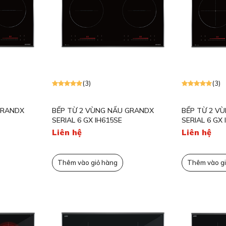
Máy rửa bát Teka
ieres
Bếp từ Rosieres
GrandX
LÕI LỌC
Máy rửa bát Rosieres
her
Bếp từ Munchen
Brandt
tein
Máy rửa bát Munchen
Teka
osieres
Kocher
(3)
(3)
GRANDX
BẾP TỪ 2 VÙNG NẤU GRANDX
BẾP TỪ 2 V
SERIAL 6 GX IH615SE
SERIAL 6 GX 
Liên hệ
Liên hệ
Thêm vào giỏ hàng
Thêm vào gi