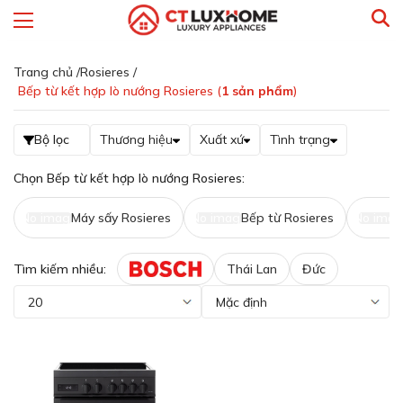
Trang chủ /
Rosieres /
Bếp từ kết hợp lò nướng Rosieres (
1
sản phẩm
)
Bộ lọc
Thương hiệu
Xuất xứ
Tình trạng
Chọn Bếp từ kết hợp lò nướng Rosieres:
No image
Máy sấy Rosieres
No image
Bếp từ Rosieres
No imag
Tìm kiếm nhiều:
Thái Lan
Đức