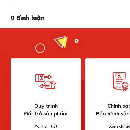
0
Bình luận
Công suất nấu l
Bếp sở hữu công suất tối đa tới 3000W, mang đến khả nă
Quy trình
Chính sá
chế biến nhiều món ăn cùng lúc mà vẫn đảm bảo hiệu suất
Đổi trả sản phẩm
Bảo hành sả
Với mức công suất riêng biệt cho mỗi phần, người dùng 
ăn:
Xem chi tiết
Xem chi tiế