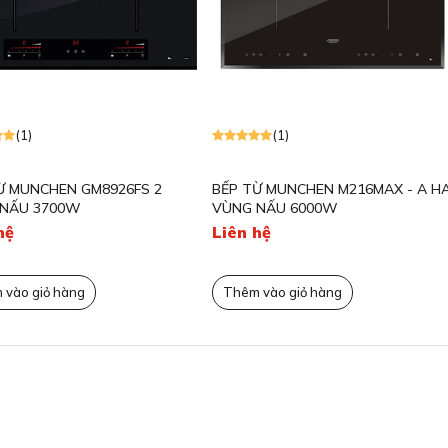
g trọng và tinh tế
n đại, sang trọng và tinh tế, mang đậm phong cách
ếp. Các đường nét được tối giản nhưng vẫn toát lên
 liệu cao cấp, tạo nên một tổng thể vừa thanh lịch
ếp trở nên rộng rãi, thoáng đãng hơn, khác biệt so với
(1)
(0)
ấp của sản phẩm.
lắp đặt âm, mang đến một vẻ đẹp phẳng, liền mạch
926FS 2
BẾP TỪ MUNCHEN M216MAX - A HAI
BẾP TỪ MUN
VÙNG NẤU 6000W
NẤU
Liên hệ
Liên hệ
Thêm vào giỏ hàng
Thêm vào gi