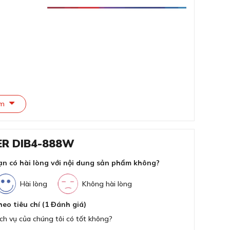
Kíc
Đi
Cô
Cô
ph
êm
Côn
Cô
ER DIB4-888W
trá
ạn có hài lòng với nội dung sản phẩm không?
KOCHER DIB4-888W
Hẹn
Hài lòng
Không hài lòng
Nhậ
heo tiêu chí (1 Đánh giá)
ch vụ của chúng tôi có tốt không?
Kh