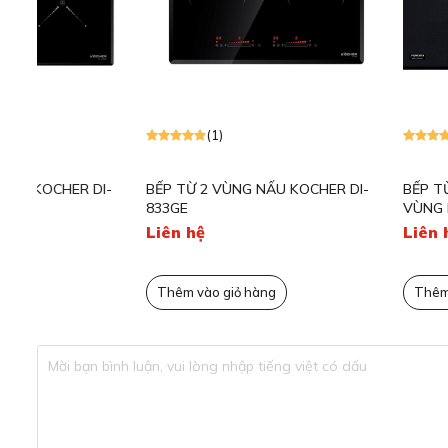
Thiết kế hiện đại, san
Bếp từ 2 vùng nấu Kocher DIB4-888W sở hữu thiết kế hiệ
châu Âu, dễ dàng nâng tầm thẩm mỹ cho mọi không gian b
sự đẳng cấp, kết hợp hài hòa giữa màu sắc tinh tế và chất
vừa cuốn hút. Gam màu trắng tinh khôi, mới lạ giúp gian b
(1)
(1)
các mặt bếp thông thương, tôn lên sự tinh tế và đẳng c
Với kích thước tổng thể là 730x430x40 mm, bếp dễ dàng 
-
BẾP TỪ 2 VÙNG NẤU KOCHER DI-
BẾP TỪ MUNCHEN GM8
và đẳng cấp cho căn bếp.
833GE
VÙNG NẤU 3700W
Liên hệ
Liên hệ
Công suất nấu lên tới 3000W
Thêm vào giỏ hàng
Thêm vào giỏ hàng