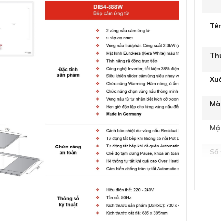
Tê
Th
Xu
Mà
Mặ
Số
Số 
Kíc