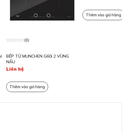
T
(0)
CHEN G60i 2 VÙNG
BẾP TỪ EUROSUN EU-T798Pro 2
VÙNG NẤU 3600W
12,530,000đ
17,890,000đ
ỏ hàng
Thêm vào giỏ hàng