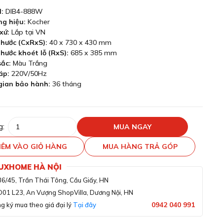
l:
DIB4-888W
ng hiệu:
Kocher
xứ:
Lắp tại VN
thước (CxRxS):
40 x 730 x 430 mm
thước khoét lỗ (RxS):
685 x 385 mm
ắc:
Màu Trắng
áp:
220V/50Hz
gian bảo hành:
36 tháng
g:
MUA NGAY
ÊM VÀO GIỎ HÀNG
MUA HÀNG TRẢ GÓP
LUXHOME HÀ NỘI
36/45, Trần Thái Tông, Cầu Giấy, HN
D01 L23, An Vượng ShopVilla, Dương Nội, HN
0942 040 991
g ký mua theo giá đại lý
Tại đây