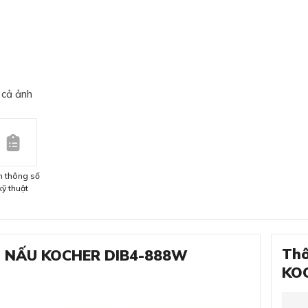
 cả ảnh
 thông số
kỹ thuật
Thô
NG NẤU KOCHER DIB4-888W
KO