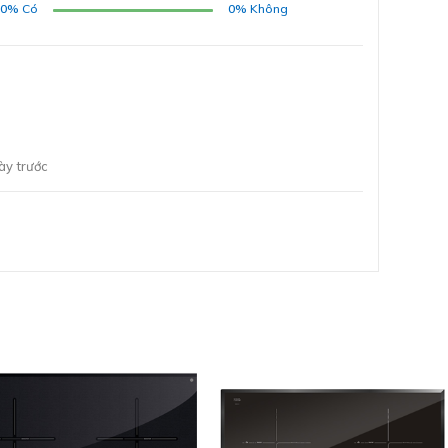
00%
Có
0%
Không
Thờ
ĐĂNG KÝ
Bằng cách đăng ký trở thành đại lý, bạn xác nhận rằng
bạn đã đọc và đồng ý với các Điều khoản và Điều kiện của
chúng tôi.
Chúng tôi sẽ liên hệ lại ngay sau khi nhận được thông tin
ày trước
đăng ký của anh chị
GỬI