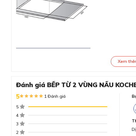
Xem th
Đánh giá BẾP TỪ 2 VÙNG NẤU KOCH
5
1 Đánh giá
B
Đánh giá BẾP TỪ 2 VÙNG NẤU 
5
4
Thiết kế hiện đại, sang trọng và tinh tế
T
3
Dị
2