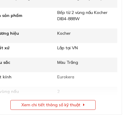
Bếp từ 2 vùng nấu Kocher
n sản phẩm
DIB4-888W
ương hiệu
Kocher
ất xứ
Lắp tại VN
u sắc
Màu Trắng
t kính
Eurokera
 vùng nấu
2
Xem chi tiết thông số kỹ thuật
cấp độ nhiệt
9
h thước (CxRxS)
40 x 730 x 430 mm