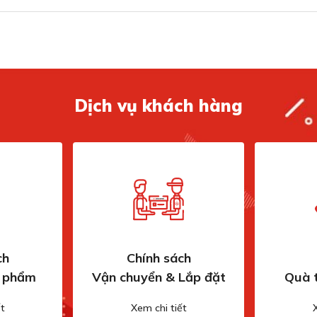
Dịch vụ khách hàng
ên tới 3000W
ng gia nhiệt cực nhanh và mạnh mẽ, đáp ứng nhu cầu
ch
Chính sách
 tối ưu.
n phẩm
Vận chuyển & Lắp đặt
Quà 
có thể thoải mái chọn mặt bếp phù hợp cho từng món
t
Xem chi tiết