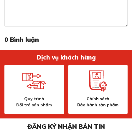
Công Nghệ Cảm Ứng Thông Minh
0
Bình luận
Dịch vụ khách hàng
Công Nghệ Cảm Ứng Thông Minh
Quy trình
Chính sách
Hệ thống điều khiển cảm ứng của MI1301 mang đến trải
Đổi trả sản phẩm
Bảo hành sản phẩm
nghiệm sử dụng mượt mà và hiện đại. Chỉ với một chạm
nhẹ, bạn có thể điều chỉnh mức nhiệt, thời gian nấu và
các chức năng khác một cách dễ dàng.
ĐĂNG KÝ NHẬN BẢN TIN
Màn hình LED hiển thị rõ ràng các thông số, giúp bạn