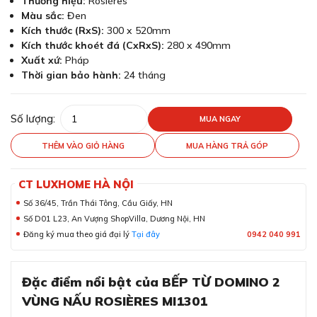
Thương hiệu:
Rosières
Màu sắc:
Đen
Kích thước (RxS):
300 x 520mm
Kích thước khoét đá (CxRxS):
280 x 490mm
Xuất xứ:
Pháp
Thời gian bảo hành:
24 tháng
Số lượng:
MUA NGAY
THÊM VÀO GIỎ HÀNG
MUA HÀNG TRẢ GÓP
CT LUXHOME HÀ NỘI
Số 36/45, Trần Thái Tông, Cầu Giấy, HN
Số D01 L23, An Vượng ShopVilla, Dương Nội, HN
Đăng ký mua theo giá đại lý
Tại đây
0942 040 991
Đặc điểm nổi bật của BẾP TỪ DOMINO 2
VÙNG NẤU ROSIÈRES MI1301