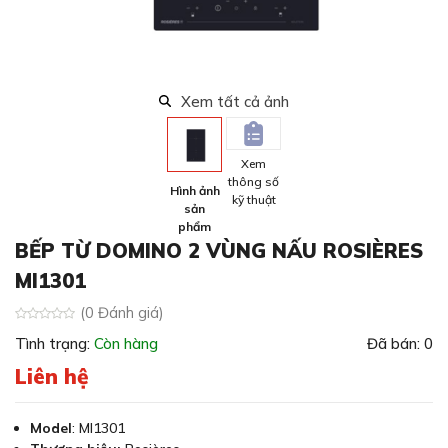
Xem tất cả ảnh
Xem
thông số
Hình ảnh
kỹ thuật
sản
phẩm
BẾP TỪ DOMINO 2 VÙNG NẤU ROSIÈRES
MI1301
(0 Đánh giá)
Tình trạng:
Còn hàng
Đã bán: 0
Liên hệ
Model
: MI1301