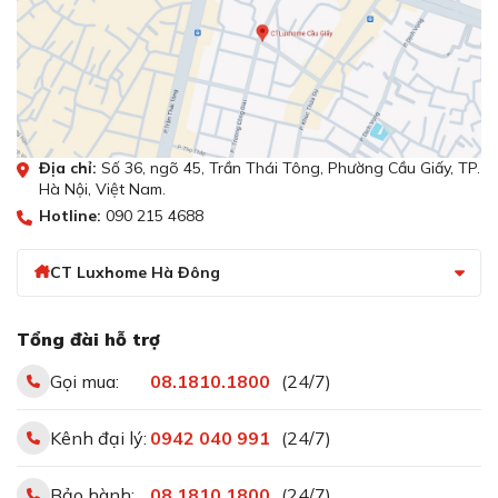
trong thời gian ngắn, giúp đun sôi nhanh hoặc nấu các
món cần nhiệt độ cao. Ví dụ, nồi nước lớn có thể sôi chỉ
sau vài phút, tiết kiệm thời gian đáng kể so với chế độ
nấu thường. Đây là một tính năng quen thuộc nhưng rất
cần thiết trong những dòng bếp cao cấp như MI1301.
Địa chỉ:
Số 36, ngõ 45, Trần Thái Tông, Phường Cầu Giấy, TP.
Hẹn giờ nấu và tắt bếp
Hà Nội, Việt Nam.
Hotline:
090 215 4688
CT Luxhome Hà Đông
Tổng đài hỗ trợ
Gọi mua:
08.1810.1800
(24/7)
Kênh đại lý:
0942 040 991
(24/7)
Hẹn giờ nấu và tắt bếp
Bảo hành:
08.1810.1800
(24/7)