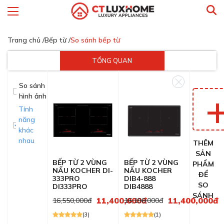
Trang chủ /
Bếp từ /
So sánh bếp từ
TỔNG QUAN
So sánh
hình ảnh
Tính
năng
khác
nhau
THÊM
SẢN
BẾP TỪ 2 VÙNG
BẾP TỪ 2 VÙNG
PHẨM
NẤU KOCHER DI-
NẤU KOCHER
ĐỂ
333PRO
DIB4-888
SO
DI333PRO
DIB4888
SÁNH
11,400,000đ
11,400,000đ
16,550,000đ
16,190,000đ
(3)
(1)