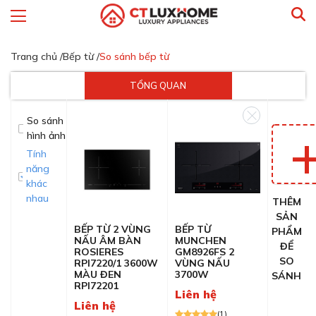
Trang chủ /
Bếp từ /
So sánh bếp từ
TỔNG QUAN
So sánh
hình ảnh
Tính
năng
khác
nhau
THÊM
SẢN
BẾP TỪ 2 VÙNG
BẾP TỪ
PHẨM
NẤU ÂM BÀN
MUNCHEN
ĐỂ
ROSIERES
GM8926FS 2
SO
RPI7220/1 3600W
VÙNG NẤU
MÀU ĐEN
3700W
SÁNH
RPI72201
Liên hệ
Liên hệ
(1)