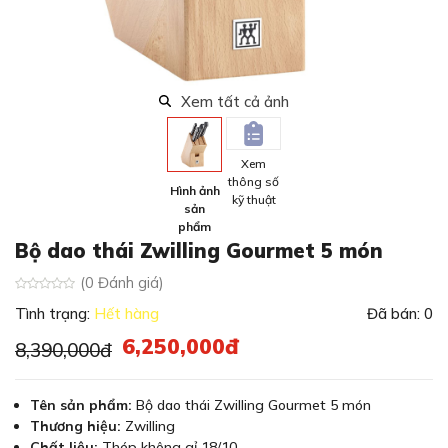
Xem tất cả ảnh
Xem
thông số
Hình ảnh
kỹ thuật
sản
phẩm
Bộ dao thái Zwilling Gourmet 5 món
(0 Đánh giá)
Tình trạng:
Hết hàng
Đã bán: 0
6,250,000đ
8,390,000đ
Tên sản phẩm:
Bộ dao thái Zwilling Gourmet 5 món
Thương hiệu:
Zwilling
Chất liệu:
Thép không gỉ 18/10