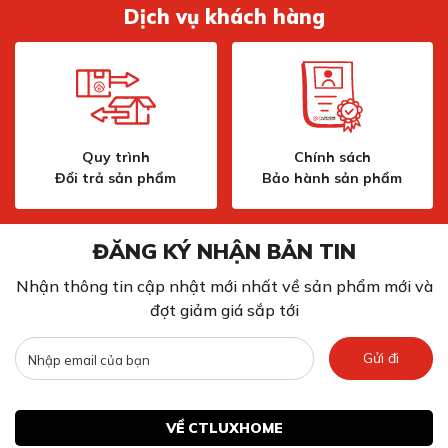
Dịch vụ khách hàng
đảm bảo:
Sản phẩm còn nguyên bao bì, không rách, còn chống
sốc
Phụ kiện đi kèm đầy đủ, không hư hại
Sản phẩm không bị trầy xước hoặc móp méo
Sản phẩm có đầy đủ hóa đơn, chứng từ, tem nhãn đi
kèm
Quy trình
Chính sách
Đổi trả sản phẩm
Bảo hành sản phẩm
ĐĂNG KÝ NHẬN BẢN TIN
Nhận thông tin cập nhật mới nhất về sản phẩm mới và
đợt giảm giá sắp tới
Gửi đi
VỀ CTLUXHOME