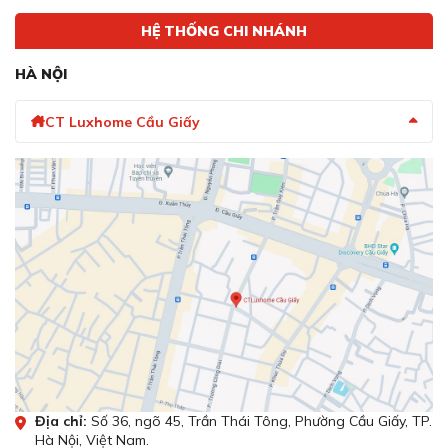
HỆ THỐNG CHI NHÁNH
HÀ NỘI
CT Luxhome Cầu Giấy
Địa chỉ:
Số 36, ngõ 45, Trần Thái Tông, Phường Cầu Giấy, TP.
Hà Nội, Việt Nam.