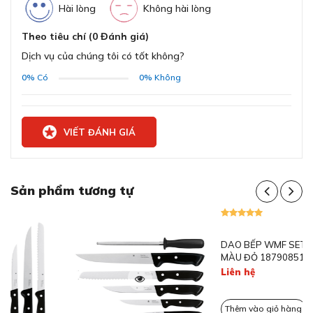
Hài lòng
Không hài lòng
Theo tiêu chí (0 Đánh giá)
Dịch vụ của chúng tôi có tốt không?
0%
Có
0%
Không
Phục vụ đủ nhu cầu sử dụng trong không gian bếp
Lưỡi dao sắc bén dễ dàng cắt thái
VIẾT ĐÁNH GIÁ
Sự chắc chắn, lưỡi dao cứng như băng, thiết kế ba đinh
tán ở tay cầm nhựa và sự gọn nhẹ là những tính năng
được đánh giá cao trong bộ sản phẩm ZWILLING
Sản phẩm tương tự
Gourmet 5 món.