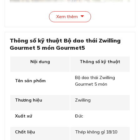
Xem thêm
Thông số kỹ thuật Bộ dao thái Zwilling
Bộ dao thái Zwilling Gourmet 5 món với thiết kế hoàn
Gourmet 5 món Gourmet5
hảo
Nội dung
Thông số kỹ thuật
Chất liệu bền bỉ, khả năng chống ăn mòn
cao
Bộ dao thái Zwilling
Tên sản phẩm
Gourmet 5 món
Lưỡi dao được làm bằng thép nóng chảy đặc biệt nên
có khả năng chống ăn mòn cao, bền bỉ.
Thương hiệu
Zwilling
Xuất xứ
Đức
Chất liệu
Thép không gỉ 18/10