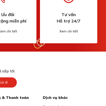
Ưu đãi
Tư vấn
tặng miễn phí
Hỗ trợ 24/7
Xem chi tiết
Xem chi tiết
 sắp tới
Gửi đi
 & Thanh toán
Dịch vụ khác