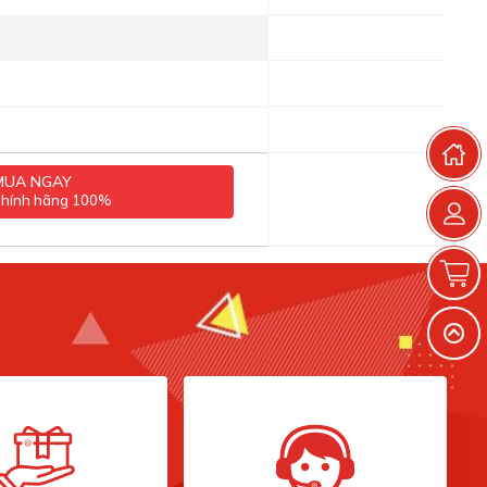
T
MUA NGAY
chính hãng 100%
G
V