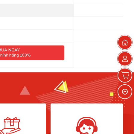
T
MUA NGAY
chính hãng 100%
G
V