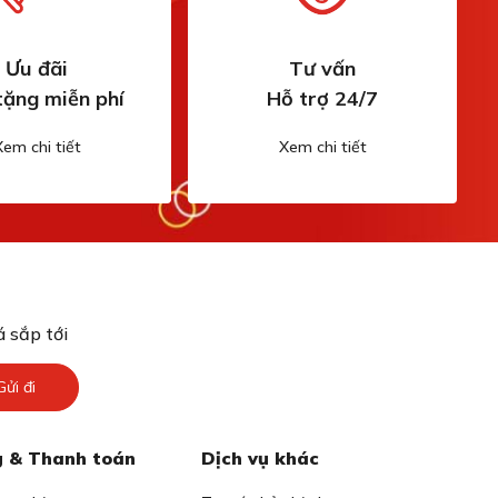
Ưu đãi
Tư vấn
tặng miễn phí
Hỗ trợ 24/7
Xem chi tiết
Xem chi tiết
 sắp tới
Gửi đi
 & Thanh toán
Dịch vụ khác