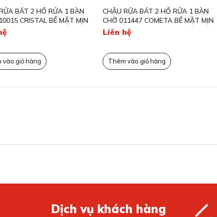
RỬA 1 BÀN
CHẬU RỬA BÁT 2 HỐ RỬA 1 BÀN
CHẬU RỬA B
BỀ MẶT MỊN
CHỜ 011447 COMETA BỀ MẶT MỊN
PIZZICA BỀ 
Liên hệ
Liên hệ
Thêm vào giỏ hàng
Thêm vào gi
 tạo sự tiện lợi khi dùng
u 200mm, mang lại không gian rộng rãi để rửa chén
hời nhiều công việc, tối ưu hóa hiệu quả nấu nướng và
hịu lực vượt trội
Dịch vụ khách hàng