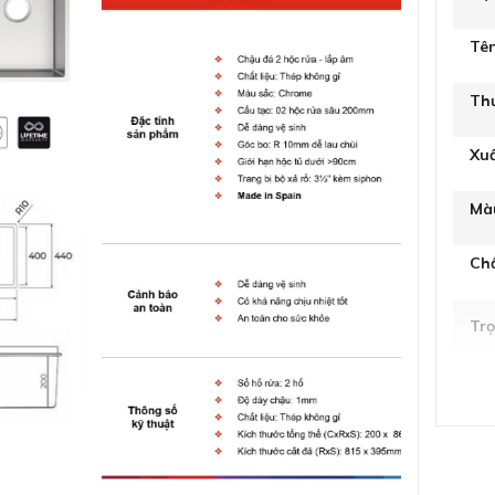
Tê
Th
Xu
Mà
Chấ
Tr
Giớ
Độ
Loạ