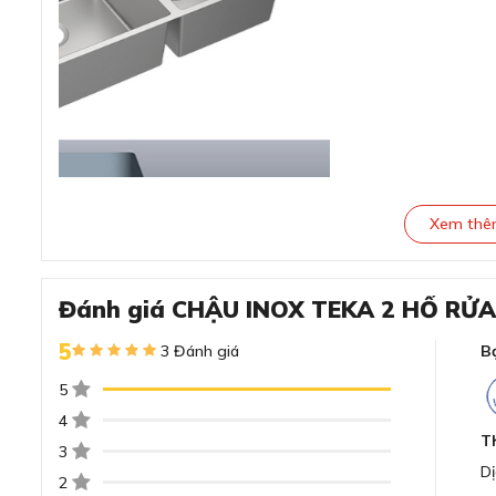
Xem th
Đánh giá CHẬU INOX TEKA 2 HỐ RỬA
Đánh giá chi tiết CHẬU INOX 2 
5
3 Đánh giá
B
Thiết kế lắp âm tạo điểm nhấn sang trọng, t
5
4
T
3
Dị
2