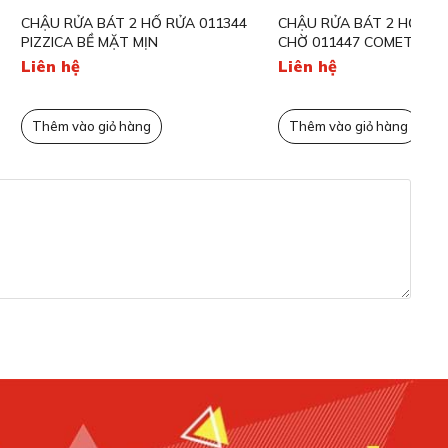
ÁT 2 HỐ RỬA 011344
CHẬU RỬA BÁT 2 HỐ RỬA 1 BÀN
CH
MẶT MỊN
CHỜ 011447 COMETA BỀ MẶT MỊN
CH
Liên hệ
Li
ỏ hàng
Thêm vào giỏ hàng
T