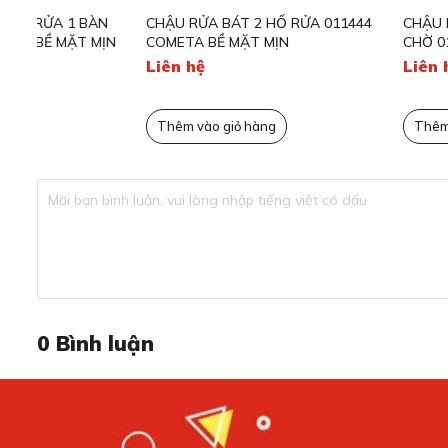
CHẬU RỬA BÁT 2 HỐ RỬA 011444
CHẬU RỬA BÁT 2 HỐ 
N
COMETA BỀ MẶT MỊN
CHỜ 010015 CRISTAL 
Liên hệ
Liên hệ
Thêm vào giỏ hàng
Thêm vào giỏ hàng
Cấu tạo 02 hộc rửa sâu 200mm
Sản phẩm sở hữu 02 hộc rửa riêng biệt, mỗi hộc có độ sâ
bát, rau củ và thực phẩm.
Thiết kế hai hộc giúp người dùng dễ dàng thực hiện đồng t
đảm bảo vệ sinh sạch sẽ.
Chất liệu thép không gỉ cao cấp, bền màu và c
0
Bình luận