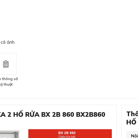
 cả ảnh
 thông số
kỹ thuật
Thô
KA 2 HỐ RỬA BX 2B 860 BX2B860
HỐ 
Nộ