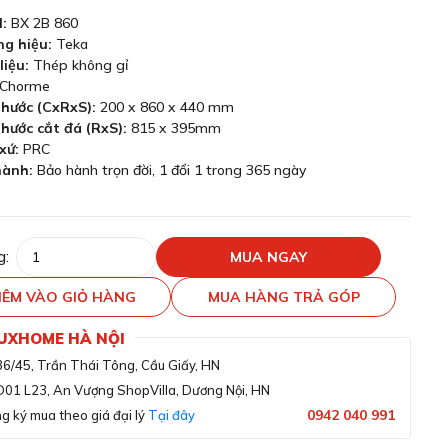
:
BX 2B 860
ng hiệu:
Teka
liệu:
Thép không gỉ
Chorme
thước (CxRxS):
200 x
860 x 440 mm
thước cắt đá (RxS):
815 x 395mm
xứ:
PRC
hành:
Bảo hành trọn đời, 1 đổi 1 trong 365 ngày
g:
MUA NGAY
ÊM VÀO GIỎ HÀNG
MUA HÀNG TRẢ GÓP
LUXHOME HÀ NỘI
36/45, Trần Thái Tông, Cầu Giấy, HN
D01 L23, An Vượng ShopVilla, Dương Nội, HN
0942 040 991
g ký mua theo giá đại lý
Tại đây