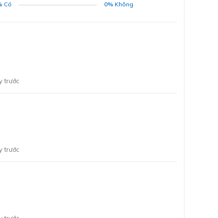
%
Có
0%
Không
ĐĂNG KÝ
Bằng cách đăng ký trở thành đại lý, bạn xác nhận rằng
bạn đã đọc và đồng ý với các Điều khoản và Điều kiện của
chúng tôi.
Chúng tôi sẽ liên hệ lại ngay sau khi nhận được thông tin
 trước
đăng ký của anh chị
GỬI
 trước
 trọng, tinh tế cho không gian