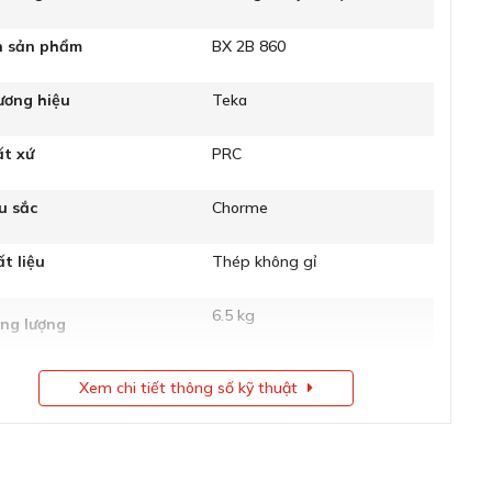
n sản phẩm
BX 2B 860
ương hiệu
Teka
ất xứ
PRC
u sắc
Chorme
t liệu
Thép không gỉ
6.5 kg
ọng lượng
i hạn hốc tủ
>90cm
Xem chi tiết thông số kỹ thuật
 dày
1mm
3½
i van lỗ