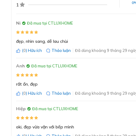
0
1
Ni
Đã mua tại CTLUXHOME
đẹp, nhìn sang, dễ lau chùi
(
0
) Hữu ích
Thảo luận
Đã dùng khoảng 9 tháng 29 ngày
Anh
Đã mua tại CTLUXHOME
rất ổn, đẹp
(
0
) Hữu ích
Thảo luận
Đã dùng khoảng 9 tháng 29 ngày
Hiệp
Đã mua tại CTLUXHOME
Thiết kế lắp âm tạo điểm nhấn sang
oki, đẹp vừa vặn với bếp mình