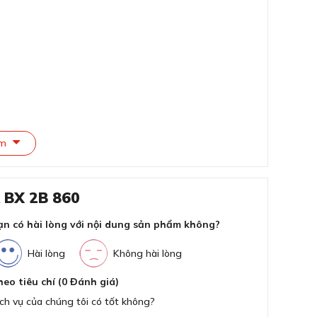
Kíc
(C
Kíc
Bả
êm
 BX 2B 860
HỐ RỬA BX 2B 860
ạn có hài lòng với nội dung sản phẩm không?
inh tế cho không gian
Hài lòng
Không hài lòng
heo tiêu chí (0 Đánh giá)
ch vụ của chúng tôi có tốt không?