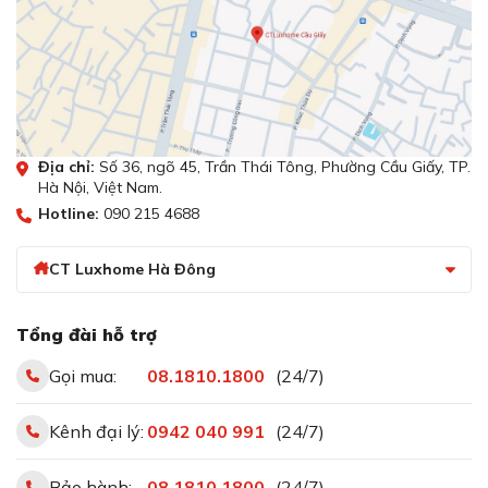
Địa chỉ:
Số 36, ngõ 45, Trần Thái Tông, Phường Cầu Giấy, TP.
Hà Nội, Việt Nam.
Hotline:
090 215 4688
CT Luxhome Hà Đông
Tổng đài hỗ trợ
Gọi mua:
08.1810.1800
(24/7)
Kênh đại lý:
0942 040 991
(24/7)
Bảo hành:
08.1810.1800
(24/7)