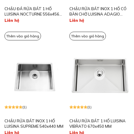
CHẬU ĐÁ RỬA BÁT 1 HỐ
CHẬU RỬA BÁT INOX 1 HỐ CÓ
LUISINA NOCTURNE 556x456
BÀN CHỜ LUISINA ADAGIO
MM
1000x520 MM
Liên hệ
Liên hệ
Thêm vào giỏ hàng
Thêm vào giỏ hàng
(1)
(1)
CHẬU RỬA BÁT INOX 1 HỐ
CHẬU RỬA BÁT 1 HỐ LUISINA
LUISINA SUPREME 540x440 MM
VIBRATO 670x450 MM
Liên hệ
Liên hệ