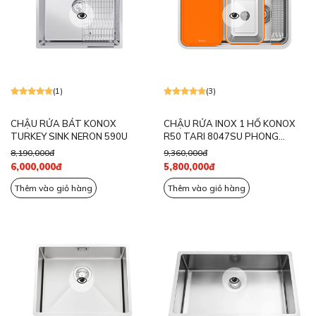
(1)
(3)
CHẬU RỬA BÁT KONOX
CHẬU RỬA INOX 1 HỐ KONOX
TURKEY SINK NERON 590U
R50 TARI 8047SU PHONG
CÁCH NHẬT
8,190,000đ
9,360,000đ
6,000,000đ
5,800,000đ
Thêm vào giỏ hàng
Thêm vào giỏ hàng