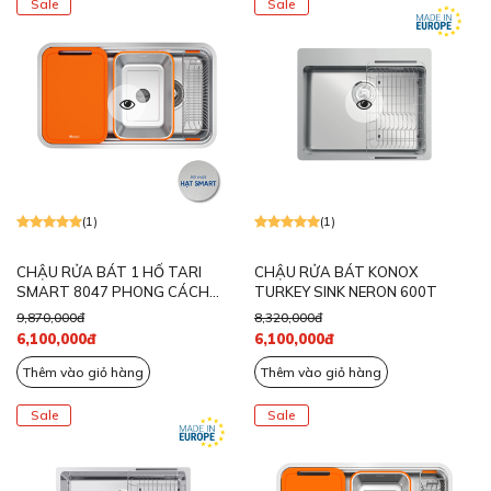
Sale
Sale
(1)
(1)
CHẬU RỬA BÁT 1 HỐ TARI
CHẬU RỬA BÁT KONOX
SMART 8047 PHONG CÁCH
TURKEY SINK NERON 600T
NHẬT
9,870,000đ
8,320,000đ
6,100,000đ
6,100,000đ
Thêm vào giỏ hàng
Thêm vào giỏ hàng
Sale
Sale