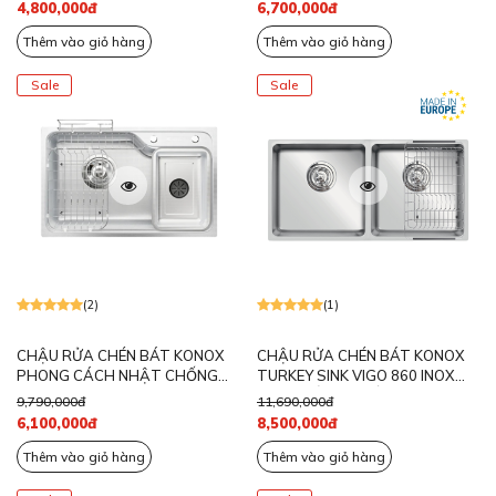
4,800,000đ
6,700,000đ
Thêm vào giỏ hàng
Thêm vào giỏ hàng
Sale
Sale
(2)
(1)
CHẬU RỬA CHÉN BÁT KONOX
CHẬU RỬA CHÉN BÁT KONOX
PHONG CÁCH NHẬT CHỐNG
TURKEY SINK VIGO 860 INOX
XƯỚC TARI SMART 8050
304 2 HỐ CAO CẤP
9,790,000đ
11,690,000đ
6,100,000đ
8,500,000đ
Thêm vào giỏ hàng
Thêm vào giỏ hàng