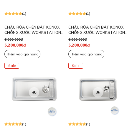
(1)
(1)
CHẬU RỬA CHÉN BÁT KONOX
CHẬU RỬA CHÉN BÁT KONOX
CHỐNG XƯỚC WORKSTATION
CHỐNG XƯỚC WORKSTATION
SINK DEKOR 8048SU
SINK DEKOR 8044SU
8,990,000đ
8,990,000đ
5,200,000đ
5,200,000đ
Thêm vào giỏ hàng
Thêm vào giỏ hàng
Sale
Sale
(1)
(1)