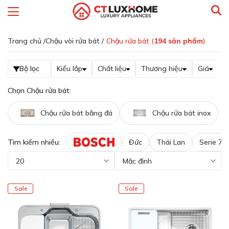
Trang chủ /
Chậu vòi rửa bát /
Chậu rửa bát (
194
sản phẩm
)
Bộ lọc
Kiểu lắp
Chất liệu
Thương hiệu
Giá
L
Chọn Chậu rửa bát:
Chậu rửa bát bằng đá
Chậu rửa bát inox
Tìm kiếm nhiều:
Đức
Thái Lan
Serie 7
Sale
Sale