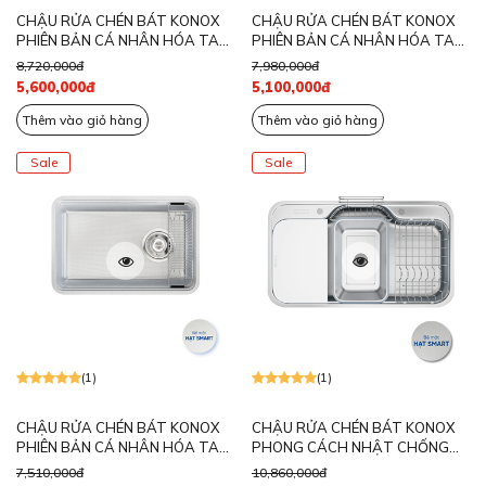
CHẬU RỬA CHÉN BÁT KONOX
CHẬU RỬA CHÉN BÁT KONOX
PHIÊN BẢN CÁ NHÂN HÓA TARI
PHIÊN BẢN CÁ NHÂN HÓA TARI
SMART 8847PP
SMART 8047PP
8,720,000đ
7,980,000đ
5,600,000đ
5,100,000đ
Thêm vào giỏ hàng
Thêm vào giỏ hàng
Sale
Sale
(1)
(1)
CHẬU RỬA CHÉN BÁT KONOX
CHẬU RỬA CHÉN BÁT KONOX
PHIÊN BẢN CÁ NHÂN HÓA TARI
PHONG CÁCH NHẬT CHỐNG
SMART 7047PP
XƯỚC TARI SMART 9051
7,510,000đ
10,860,000đ