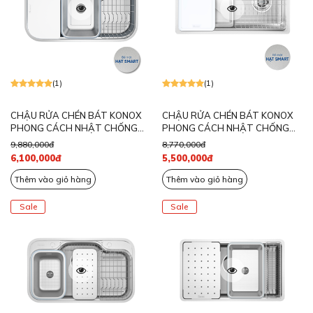
(1)
(1)
CHẬU RỬA CHÉN BÁT KONOX
CHẬU RỬA CHÉN BÁT KONOX
PHONG CÁCH NHẬT CHỐNG
PHONG CÁCH NHẬT CHỐNG
XƯỚC TARI SMART 7851
XƯỚC TARI SMART 780
9,880,000đ
8,770,000đ
6,100,000đ
5,500,000đ
Thêm vào giỏ hàng
Thêm vào giỏ hàng
Sale
Sale