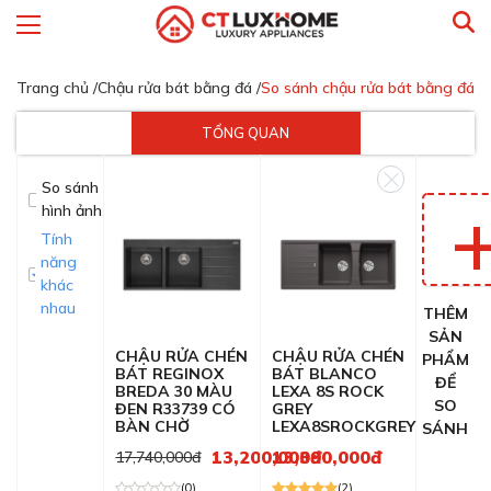
Trang chủ /
Chậu rửa bát bằng đá /
So sánh chậu rửa bát bằng đá
TỔNG QUAN
So sánh
hình ảnh
Tính
năng
khác
nhau
THÊM
SẢN
CHẬU RỬA CHÉN
CHẬU RỬA CHÉN
PHẨM
BÁT REGINOX
BÁT BLANCO
ĐỂ
BREDA 30 MÀU
LEXA 8S ROCK
SO
ĐEN R33739 CÓ
GREY
BÀN CHỜ
LEXA8SROCKGREY
SÁNH
13,200,000đ
13,390,000đ
17,740,000đ
(0)
(2)