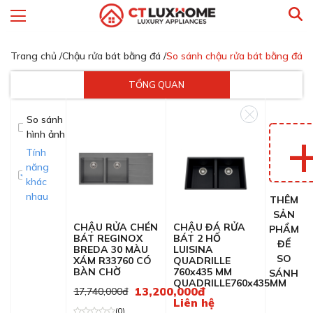
Trang chủ /
Chậu rửa bát bằng đá /
So sánh chậu rửa bát bằng đá
TỔNG QUAN
So sánh
hình ảnh
Tính
năng
khác
nhau
THÊM
SẢN
CHẬU RỬA CHÉN
CHẬU ĐÁ RỬA
PHẨM
BÁT REGINOX
BÁT 2 HỐ
ĐỂ
BREDA 30 MÀU
LUISINA
SO
XÁM R33760 CÓ
QUADRILLE
BÀN CHỜ
760x435 MM
SÁNH
QUADRILLE760x435MM
13,200,000đ
17,740,000đ
Liên hệ
(0)