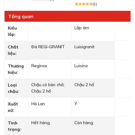
(1)
Tổng quan
Lắp âm
Kiểu
lắp:
Đá REGI-GRANIT
Luisigranit
Chất
liệu:
Reginox
Luisina
Thương
hiệu:
Chậu có bàn chờ,
Chậu 2 hố
Loại
Chậu 2 hố
chậu:
Hà Lan
Ý
Xuất
xứ:
Hết hàng
Còn hàng
Tình
trạng: