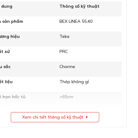
i dung
Thông số kỹ thuật
n sản phẩm
BEX LINEA 55.40
ương hiệu
Teka
ất xứ
PRC
u sắc
Chorme
t liệu
Thép không gỉ
i hạn hốc tủ
>65cm
 dày
1.2mm
Xem chi tiết thông số kỹ thuật
3½
i van lỗ