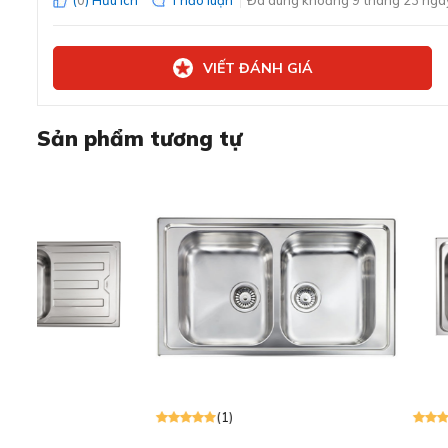
(
0
) Hữu ích
Thảo luận
Đã dùng khoảng 9 tháng 23 ngày
Thiết kế lắp âm tạo điểm nhấn sang
VIẾT ĐÁNH GIÁ
Chậu rửa BEX LINEA 55.40 mang thiết kế lắp âm hiện đại
nhấn sang trọng.
Kiểu dáng vuông vức cùng màu Chrome ánh bạc thời thượn
Sản phẩm tương tự
thiết bị nội thất khác như bếp từ, vòi rửa hay mặt đá.
Thiết kế nhỏ gọn phù hợp với nhiều phong cách bếp, đặc bi
Cấu tạo 01 hộc rửa sâu 200mm tạo sự tiện lợi
(1)
(1)