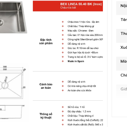
Nộ
Tê
Th
Xu
Mà
Chấ
Giớ
Độ
Loạ