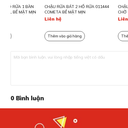
CHẬU RỬA BÁT 2 HỐ RỬA 011444
CHẬU RỬA BÁT 2 HỐ 
N
COMETA BỀ MẶT MỊN
CHỜ 010015 CRISTAL 
Liên hệ
Liên hệ
Thêm vào giỏ hàng
Thêm vào giỏ hàng
Cấu tạo 01 hộc rửa sâu 200mm
Chậu sở hữu 01 hộc rửa sâu đến 220mm, giúp hạn chế tình 
0
Bình luận
ưu cho thao tác rửa rau củ, chén bát hoặc nồi chảo lớn.
Độ sâu lý tưởng này mang đến cảm giác thoải mái, đảm b
nấu nướng luôn khô ráo và sạch sẽ.