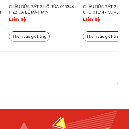
ÁT 2 HỐ RỬA 011344
CHẬU RỬA BÁT 2 HỐ RỬA 1 BÀN
CH
MẶT MỊN
CHỜ 011447 COMETA BỀ MẶT MỊN
CH
Liên hệ
Li
ỏ hàng
Thêm vào giỏ hàng
T