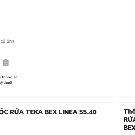
 cả ảnh
 thông số
kỹ thuật
Thô
HỐC RỬA TEKA BEX LINEA 55.40
RỬA
BE