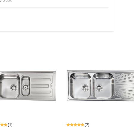
 trước
 trọng, tinh tế cho không gian
, vừa giúp không gian bếp gọn gàng vừa tạo điểm
g mang đến vẻ tinh tế, dễ dàng phối hợp với các
ệt là những căn hộ có diện tích hạn chế.
 khi dùng
(2)
(1)