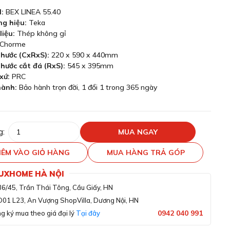
:
BEX LINEA 55.40
ng hiệu:
Teka
liệu:
Thép không gỉ
Chorme
thước (CxRxS):
220 x 590 x 440mm
thước cắt đá (RxS):
545 x 395mm
xứ:
PRC
hành:
Bảo hành trọn đời, 1 đổi 1 trong 365 ngày
g:
MUA NGAY
ÊM VÀO GIỎ HÀNG
MUA HÀNG TRẢ GÓP
LUXHOME HÀ NỘI
36/45, Trần Thái Tông, Cầu Giấy, HN
D01 L23, An Vượng ShopVilla, Dương Nội, HN
0942 040 991
g ký mua theo giá đại lý
Tại đây