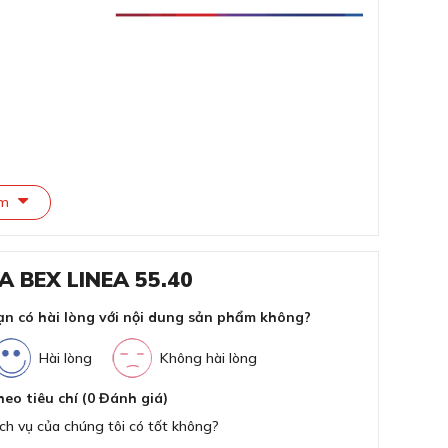
Kíc
ph
Kíc
Kíc
Bả
êm
A BEX LINEA 55.40
ạn có hài lòng với nội dung sản phẩm không?
 HỐC RỬA TEKA BEX LINEA
Hài lòng
Không hài lòng
heo tiêu chí (0 Đánh giá)
inh tế cho không gian
ch vụ của chúng tôi có tốt không?