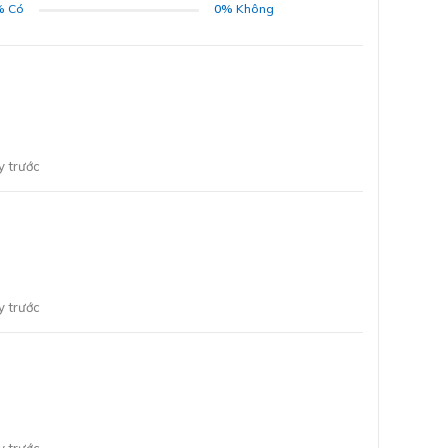
%
Có
0%
Không
ĐĂNG KÝ
Bằng cách đăng ký trở thành đại lý, bạn xác nhận rằng
bạn đã đọc và đồng ý với các Điều khoản và Điều kiện của
chúng tôi.
Chúng tôi sẽ liên hệ lại ngay sau khi nhận được thông tin
 trước
đăng ký của anh chị
GỬI
 trước