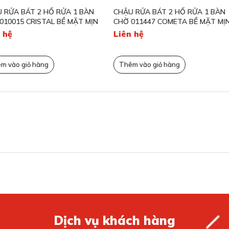
RỬA 1 BÀN
CHẬU RỬA BÁT 2 HỐ RỬA 1 BÀN
CHẬU RỬA B
BỀ MẶT MỊN
CHỜ 011447 COMETA BỀ MẶT MỊN
PIZZICA BỀ 
Liên hệ
Liên hệ
Thêm vào giỏ hàng
Thêm vào gi
 tạo sự tiện lợi khi dùng
trạng bắn nước khi sử dụng. Kích thước lòng chậu tối
ảo nước không bắn ra ngoài mặt bếp, giúp khu vực
Dịch vụ khách hàng