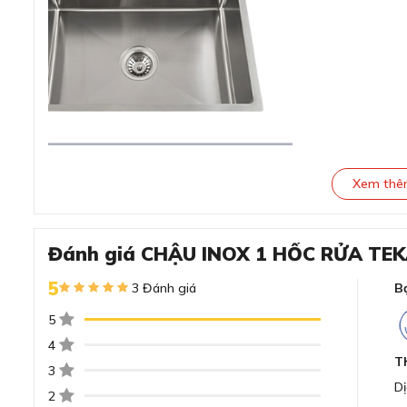
Xem th
Đánh giá CHẬU INOX 1 HỐC RỬA TEK
5
3 Đánh giá
B
Đánh giá chi tiết CHẬU INOX 1
5
55.40
4
T
3
Thiết kế lắp âm tạo điểm nhấn sang trọng, t
Dị
2