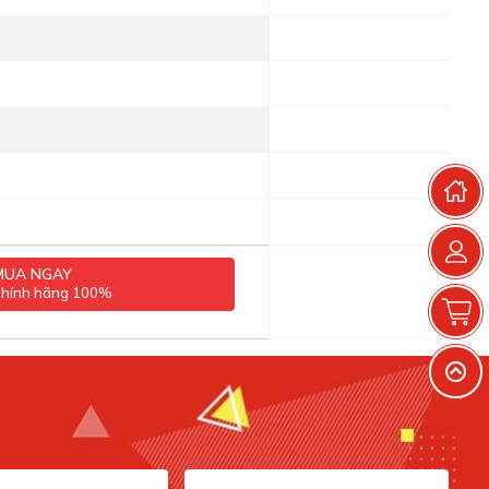
T
MUA NGAY
chính hãng 100%
G
V