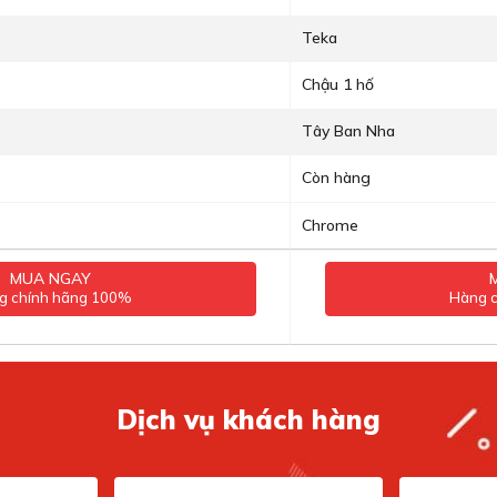
Teka
Chậu 1 hố
Tây Ban Nha
Còn hàng
Chrome
MUA NGAY
g chính hãng 100%
Hàng 
Dịch vụ khách hàng