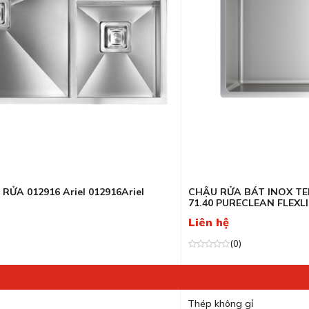
Máy rửa bát Teka
ieres
Bếp từ Rosieres
GrandX
LÕI LỌC
Máy rửa bát Rosieres
her
Bếp từ Munchen
Brandt
tein
Máy rửa bát Munchen
Teka
osieres
Kocher
ỬA 012916 Ariel 012916Ariel
CHẬU RỬA BÁT INOX TE
71.40 PURECLEAN FLEX
Liên hệ
(0)
Thép không gỉ