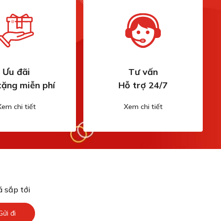
Ưu đãi
Tư vấn
tặng miễn phí
Hỗ trợ 24/7
Xem chi tiết
Xem chi tiết
 sắp tới
Gửi đi