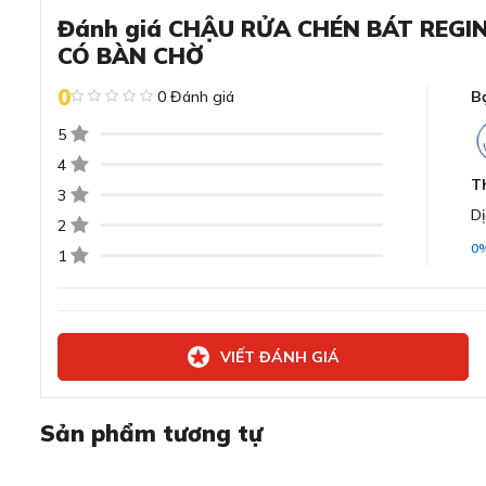
Đánh giá CHẬU RỬA CHÉN BÁT REGI
CÓ BÀN CHỜ
Đánh giá chi tiết về chậu rửa c
0
0 Đánh giá
B
5
Thiết kế đơn giản, tinh gọn mang đến không 
4
T
3
Dị
2
0
1
VIẾT ĐÁNH GIÁ
Sản phẩm tương tự