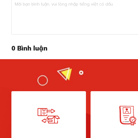
Kích thước của chậu rửa chén bát Breda 30 R33739 (CxR
Kết cấu bằng đá Granite cao cấp, chất lượng 
0
Bình luận