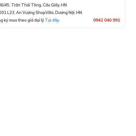
36/45, Trần Thái Tông, Cầu Giấy, HN
D01 L23, An Vượng ShopVilla, Dương Nội, HN
0942 040 991
g ký mua theo giá đại lý
Tại đây