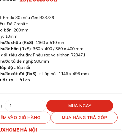
l
: Breda 30 màu đen R33739
iệu
: Đá Granite
o bồn
: 200mm
ày
: 10mm
thước chậu (RxS)
: 1160 x 510 mm
thước bồn (RxS)
: 360 x 400 / 360 x 400 mm
gói tiêu chuẩn
: Phễu rác và siphon R23471
thước tủ đề nghị
: 900mm
lắp đặt
: lắp nổi
thước cắt đá (RxS)
: + Lắp nổi: 1146 x 496 mm
uất tại
: Hà Lan
g:
MUA NGAY
ÊM VÀO GIỎ HÀNG
MUA HÀNG TRẢ GÓP
LUXHOME HÀ NỘI