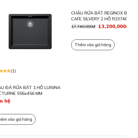
CH
BR
BÀ
17,
T
(0)
 BÁT 1 HỐ LUISINA
CHẬU RỬA BÁT REGINOX BREDA 30
56x456 MM
CAFE SILVERY 2 HỐ R33746 CÓ BÀN
CHỜ
13,200,000đ
17,740,000đ
ỏ hàng
Thêm vào giỏ hàng