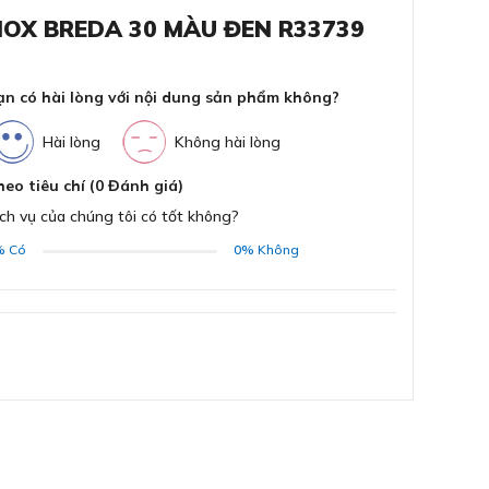
Có
NOX BREDA 30 MÀU ĐEN R33739
Chấ
hén bát đá Reginox R33739
ạn có hài lòng với nội dung sản phẩm không?
ĐĂNG KÝ
Bằng cách đăng ký trở thành đại lý, bạn xác nhận rằng
Mà
bạn đã đọc và đồng ý với các Điều khoản và Điều kiện của
gian hài hòa cho căn bếp
Hài lòng
Không hài lòng
chúng tôi.
Chúng tôi sẽ liên hệ lại ngay sau khi nhận được thông tin
Phụ
heo tiêu chí (0 Đánh giá)
đăng ký của anh chị
ch vụ của chúng tôi có tốt không?
Bả
%
Có
0%
Không
GỬI