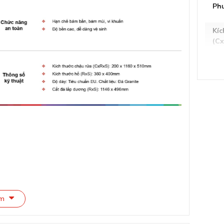
Ph
Kíc
(C
Kíc
Độ
Cắt
Bán
ng
Bán
tr
êm
Độ