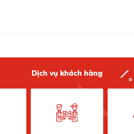
xS): 200 x 1160 x 510 (mm).
vượt trội, bền bỉ theo thời gian
Dịch vụ khách hàng