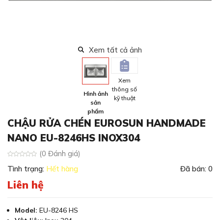
Xem tất cả ảnh
Xem
thông số
Hình ảnh
kỹ thuật
sản
phẩm
CHẬU RỬA CHÉN EUROSUN HANDMADE
NANO EU-8246HS INOX304
(0 Đánh giá)
Tình trạng:
Hết hàng
Đã bán: 0
Liên hệ
Model:
EU-8246 HS