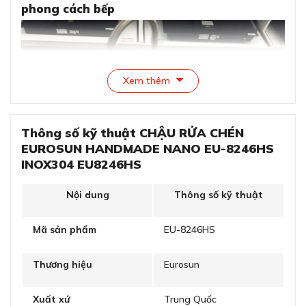
phong cách bếp
Xem thêm
Thông số kỹ thuật CHẬU RỬA CHÉN
EUROSUN HANDMADE NANO EU-8246HS
INOX304 EU8246HS
Thiết kế chậu tinh tế, phù hợp với đa dạng phong
Nội dung
Thông số kỹ thuật
cách bếp
Mã sản phẩm
EU-8246HS
Chậu rửa Handmade EU-8246HS mang đến sự tinh tế
trong thiết kế, tích hợp công nghệ NANO chống bám
Thương hiệu
Eurosun
bẩn và kháng khuẩn, là sự lựa chọn lý tưởng cho không
gian bếp gia đình.
Xuất xứ
Trung Quốc
Với các góc bo tròn mềm mại, nó không chỉ là sản phẩm