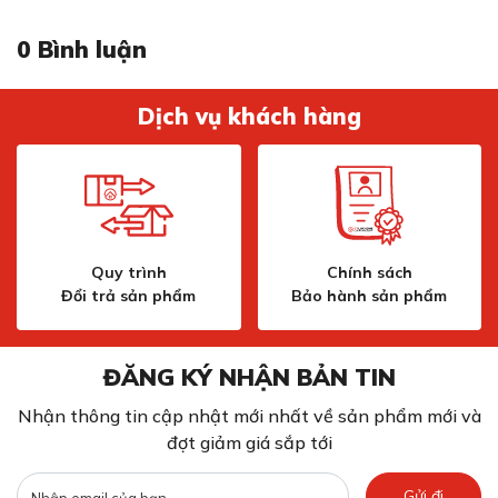
với mọi không gian nhà bếp
0
Bình luận
Dịch vụ khách hàng
Quy trình
Chính sách
Đổi trả sản phẩm
Bảo hành sản phẩm
Thiết kế chậu 2 hố tối ưu diện tích, phù hợp với mọi
không gian nhà bếp
ĐĂNG KÝ NHẬN BẢN TIN
Chậu EU-8246HS được thiết kế với hai hố bằng nhau,
rộng rãi và vuông vắn, với kích thước dài, rộng và sâu lần
Nhận thông tin cập nhật mới nhất về sản phẩm mới và
lượt là 820x460x230mm, giúp bạn dễ dàng lắp đặt và
đợt giảm giá sắp tới
sử dụng trong nhiều không gian khác nhau.
Mặt chậu được thiết kế với hai lỗ để lắp vòi, một lỗ cho
Gửi đi