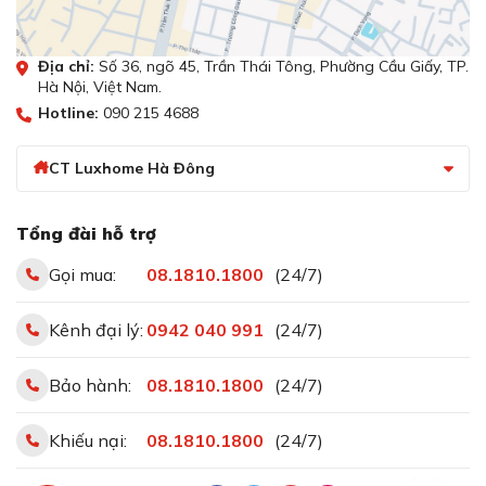
sinh trưởng của vi khuẩn
Giỏ lọc rác của chậu EU-8246HS được thiết kế với kích
Địa chỉ:
Số 36, ngõ 45, Trần Thái Tông, Phường Cầu Giấy, TP.
thước vừa phải, giúp ngăn chặn các loại rác thải và tránh
Hà Nội, Việt Nam.
tình trạng tắc nghẽn trong hệ thống thoát nước của
Hotline:
090 215 4688
chậu.
CT Luxhome Hà Đông
Bề mặt xử lý công nghệ Nano chống bám
bẩn và kháng khuẩn
Bề mặt chậu được xử lý bằng công nghệ NANO nhiệt độ
Tổng đài hỗ trợ
cao chống bám bẩn và kháng khuẩn, đồng thời tạo nên
Gọi mua:
08.1810.1800
(24/7)
hiệu ứng sáng bóng, nâng tầm căn bếp thêm sang trọng
hiện đại.
Kênh đại lý:
0942 040 991
(24/7)
Vệ sinh lòng chậu nhanh chóng, dễ dàng
Bảo hành:
08.1810.1800
(24/7)
Khiếu nại:
08.1810.1800
(24/7)