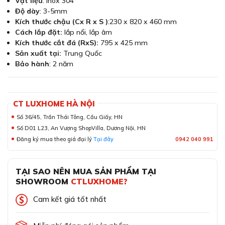
Vật liệu
: Inox 304
Độ dày
: 3-5mm
Kích thước chậu (Cx R x S )
:230 x 820 x 460 mm
Cách lắp đặt:
lắp nổi, lắp âm
Kích thước cắt đá (RxS):
795 x 425 mm
Sản xuất tại:
Trung Quốc
Bảo hành
: 2 năm
CT LUXHOME HÀ NỘI
Số 36/45, Trần Thái Tông, Cầu Giấy, HN
Số D01 L23, An Vượng ShopVilla, Dương Nội, HN
Đăng ký mua theo giá đại lý
Tại đây
0942 040 991
TẠI SAO NÊN MUA SẢN PHẨM TẠI
SHOWROOM
CTLUXHOME?
Cam kết giá tốt nhất