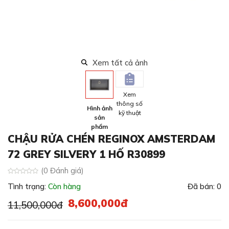
Xem tất cả ảnh
Xem
thông số
Hình ảnh
kỹ thuật
sản
phẩm
CHẬU RỬA CHÉN REGINOX AMSTERDAM
72 GREY SILVERY 1 HỐ R30899
(0 Đánh giá)
Tình trạng:
Còn hàng
Đã bán: 0
8,600,000đ
11,500,000đ