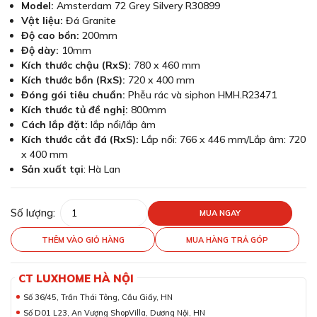
Model:
Amsterdam 72 Grey Silvery R30899
Vật liệu:
Đá Granite
Độ cao bồn:
200mm
Độ dày:
10mm
Kích thước chậu (RxS):
780 x 460 mm
Kích thước bồn (RxS):
720 x 400 mm
Đóng gói tiêu chuẩn:
Phễu rác và siphon HMH.R23471
Kích thước tủ đề nghị:
800mm
Cách lắp đặt:
lắp nổi/lắp âm
Kích thước cắt đá (RxS):
Lắp nổi: 766 x 446 mm/Lắp âm: 720
x 400 mm
Sản xuất tại
: Hà Lan
Số lượng:
MUA NGAY
THÊM VÀO GIỎ HÀNG
MUA HÀNG TRẢ GÓP
CT LUXHOME HÀ NỘI
Số 36/45, Trần Thái Tông, Cầu Giấy, HN
Số D01 L23, An Vượng ShopVilla, Dương Nội, HN