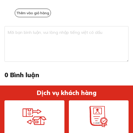
Điều này giúp người dùng dễ dàng lau chùi và vệ sinh
hơn.
Thêm vào giỏ hàng
Thêm vào giỏ hàng
Thiết kế chậu 1 hố rộng và sâu, dễ dàng vệ
sinh
0
Bình luận
Dịch vụ khách hàng
Thiết kế chậu 1 hố rộng và sâu, dễ dàng vệ sinh
Chậu rửa bát R30899 được thiết kế chậu 1 hố rộng và
sâu, phù hợp để chứa lượng nước đủ để phục vụ các nhu