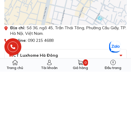
Địa chỉ:
Số 36, ngõ 45, Trần Thái Tông, Phường Cầu Giấy, TP.
Hà Nội, Việt Nam.
Hotline:
090 215 4688
CT Luxhome Hà Đông
0
Trang chủ
Tài khoản
Giỏ hàng
Đầu trang
Tổng đài hỗ trợ
Gọi mua:
08.1810.1800
(24/7)
Kênh đại lý:
0942 040 991
(24/7)
Bảo hành:
08.1810.1800
(24/7)
Khiếu nại:
08.1810.1800
(24/7)