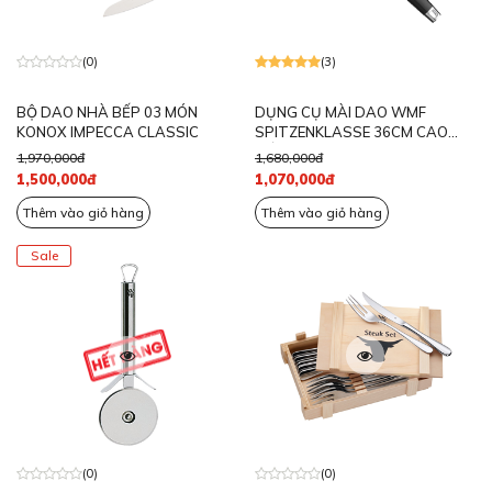
(0)
(3)
BỘ DAO NHÀ BẾP 03 MÓN
DỤNG CỤ MÀI DAO WMF
KONOX IMPECCA CLASSIC
SPITZENKLASSE 36CM CAO
CẤP - 1895946030
1,970,000đ
1,680,000đ
1,500,000đ
1,070,000đ
Thêm vào giỏ hàng
Thêm vào giỏ hàng
Sale
(0)
(0)