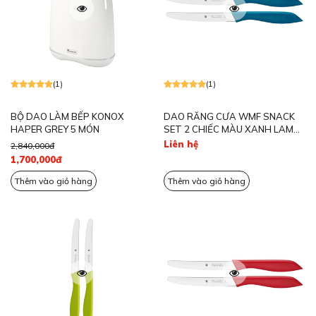
(1)
(1)
BỘ DAO LÀM BẾP KONOX
DAO RĂNG CƯA WMF SNACK
HAPER GREY 5 MÓN
SET 2 CHIẾC MÀU XANH LAM
1896473100
Liên hệ
2,840,000đ
1,700,000đ
Thêm vào giỏ hàng
Thêm vào giỏ hàng