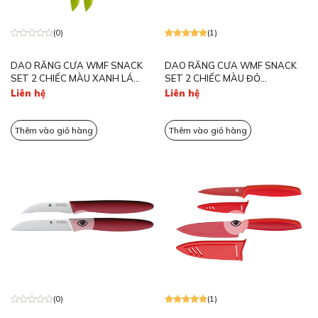
(0)
(1)
DAO RĂNG CƯA WMF SNACK
DAO RĂNG CƯA WMF SNACK
SET 2 CHIẾC MÀU XANH LÁ
SET 2 CHIẾC MÀU ĐỎ
CÂY 1896474100
1896475100
Liên hệ
Liên hệ
Thêm vào giỏ hàng
Thêm vào giỏ hàng
(0)
(1)