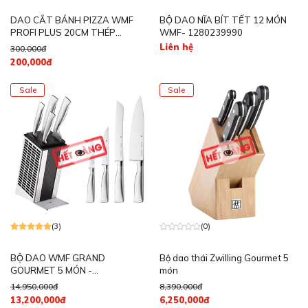
DAO CẮT BÁNH PIZZA WMF
BỘ DAO NĨA BÍT TẾT 12 MÓN
PROFI PLUS 20CM THÉP
WMF- 1280239990
KHÔNG GỈ - 1871346030
Liên hệ
300,000đ
200,000đ
Sale
Sale
(3)
(0)
BỘ DAO WMF GRAND
Bộ dao thái Zwilling Gourmet 5
GOURMET 5 MÓN -
món
1889669992
14,950,000đ
8,390,000đ
13,200,000đ
6,250,000đ