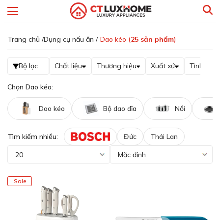
Trang chủ /
Dụng cụ nấu ăn /
Dao kéo (
25
sản phẩm
)
Bộ lọc
Chất liệu
Thương hiệu
Xuất xứ
Tình trạn
Chọn Dao kéo:
Dao kéo
Bộ dao dĩa
Nồi
Tìm kiếm nhiều:
Đức
Thái Lan
Sale