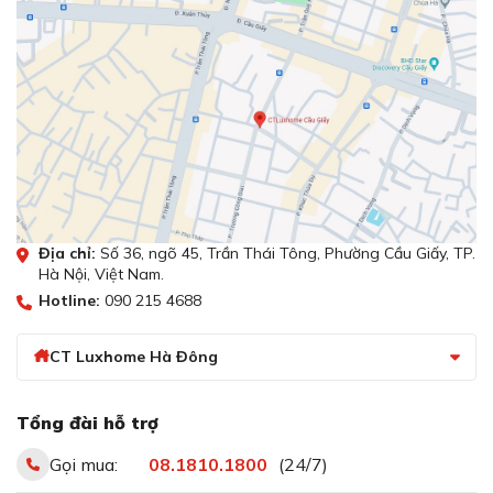
và xà phòng rửa
Cho dao vào máy rửa bát.
chén có nồng độ
Nhiệt độ cao và sự va chạm
tẩy rửa nhẹ.
với các đồ bếp khác có thể
Lau khô dao ngay
làm giảm tuổi thọ của sản
bằng vải mềm.
phẩm.
Bảo quản bằng hộp
Ngâm hoặc để dao quá lâu
cắm dao, khay
trong bồn rửa, thức ăn còn
đựng trong ngăn
sót lại có thể hình thành các
kéo hoặc túi đựng
đốm, gây ăn mòn lưỡi dao.
chuyên dụng.
Địa chỉ:
Số 36, ngõ 45, Trần Thái Tông, Phường Cầu Giấy, TP.
Hà Nội, Việt Nam.
Hotline:
090 215 4688
CT Luxhome Hà Đông
Tổng đài hỗ trợ
Gọi mua:
08.1810.1800
(24/7)