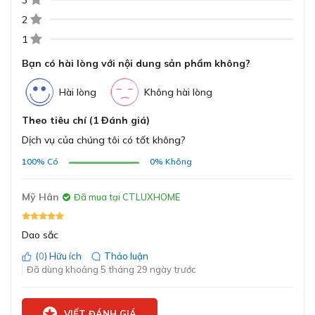
3
2
1
Bạn có hài lòng với nội dung sản phẩm không?
Hài lòng
Không hài lòng
Theo tiêu chí (1 Đánh giá)
Dịch vụ của chúng tôi có tốt không?
Tay cầm chất liệu ABS chống trơn trượt
100%
Có
0%
Không
Mỹ Hân
Chất liệu Thép Đức 1.4116 cao cấp, bền bỉ
Đã mua tại CTLUXHOME
Lưỡi dao được làm từ thép Đức 1.4116, một loại thép
nổi tiếng với độ bền cao, khả năng chống gỉ tốt và giữ
Dao sắc
được độ sắc bén lâu dài. Ngoài ra, thép 1.4116 còn được
(
0
) Hữu ích
Thảo luận
đánh giá cao về độ bền và khả năng duy trì độ sắc, dễ
Đã dùng khoảng 5 tháng 29 ngày trước
dàng mài lại khi cần thiết. Giúp bạn tiết kiệm thời gian
và chi phí thay thế dao mới.
VIẾT ĐÁNH GIÁ