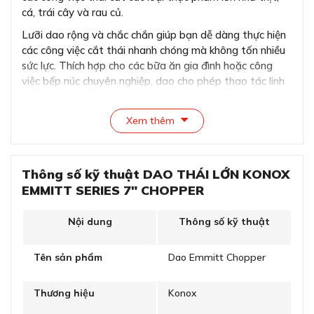
cá, trái cây và rau củ.
Lưỡi dao rộng và chắc chắn giúp bạn dễ dàng thực hiện
các công việc cắt thái nhanh chóng mà không tốn nhiều
sức lực. Thích hợp cho các bữa ăn gia đình hoặc công
việc bếp núc chuyên nghiệp, dao cho phép thao tác linh
hoạt và hiệu quả.
Bên cạnh đó, với trọng lượng vừa phải, dao Emmitt
Xem thêm
Chopper mang lại cho bạn cảm giác thoải mái khi thực
hiện các bước sử dụng cần nhiều sức như băm, dập thực
phẩm. Giúp bạn dễ dàng kiểm soát dao trong suốt quá
Thông số kỹ thuật DAO THÁI LỚN KONOX
trình sử dụng mà không lo bị mỏi tay.
EMMITT SERIES 7″ CHOPPER
Nội dung
Thông số kỹ thuật
Tên sản phẩm
Dao Emmitt Chopper
Thương hiệu
Konox