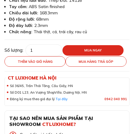
Chất liệu lưỡi dao:
Thép Đức 1.4116
Tay cầm:
ABS Satin finished
Chiều dài lưỡi:
168.3mm
Độ rộng lưỡi:
68mm
Độ dày lưỡi:
2.3mm
Chức năng:
Thái thịt, cá, trái cây, rau củ
Số lượng:
MUA NGAY
THÊM VÀO GIỎ HÀNG
MUA HÀNG TRẢ GÓP
CT LUXHOME HÀ NỘI
Số 36/45, Trần Thái Tông, Cầu Giấy, HN
Số D01 L23, An Vượng ShopVilla, Dương Nội, HN
Đăng ký mua theo giá đại lý
Tại đây
0942 040 991
TẠI SAO NÊN MUA SẢN PHẨM TẠI
SHOWROOM
CTLUXHOME?