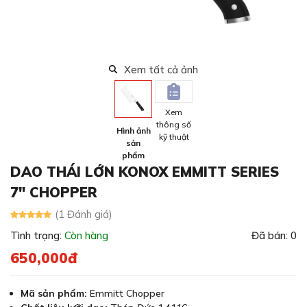
Xem tất cả ảnh
Xem
thông số
Hình ảnh
kỹ thuật
sản
phẩm
DAO THÁI LỚN KONOX EMMITT SERIES
7″ CHOPPER
(1 Đánh giá)
Tình trạng:
Còn hàng
Đã bán: 0
650,000đ
Mã sản phẩm:
Emmitt Chopper