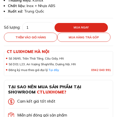
Thương hiệu:
Konox
Chất liệu:
Inox + Nhựa ABS
Xuất xứ:
Trung Quốc
Số lượng:
MUA NGAY
THÊM VÀO GIỎ HÀNG
MUA HÀNG TRẢ GÓP
CT LUXHOME HÀ NỘI
Số 36/45, Trần Thái Tông, Cầu Giấy, HN
Số D01 L23, An Vượng ShopVilla, Dương Nội, HN
Đăng ký mua theo giá đại lý
Tại đây
0942 040 991
TẠI SAO NÊN MUA SẢN PHẨM TẠI
SHOWROOM
CTLUXHOME?
Cam kết giá tốt nhất
Miễn phí đóng gói sản phẩm