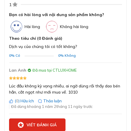
Khe mài thô sử dụng chất liệu Tungsten carbide giúp
1
loại bỏ các vết mẻ, phục hồi lưỡi dao bị cùn.
Khe mài tinh sử dụng chất liệu Ceramic cao cấp, giúp
Bạn có hài lòng với nội dung sản phẩm không?
tinh chỉnh lưỡi dao sắc bén hoàn hảo và duy trì độ
bền sắc.
Hài lòng
Không hài lòng
Theo tiêu chí (0 Đánh giá)
Vật liệu nhựa ABS cao cấp kết hợp lưỡi mài
siêu bền
Dịch vụ của chúng tôi có tốt không?
Toàn bộ thân dụng cụ được làm từ nhựa ABS chắc
0%
Có
0%
Không
chắn, bền bỉ, giúp tăng tuổi thọ sản phẩm và khả năng
chịu lực tốt. Lưỡi mài không bị rỉ sét, đảm bảo an toàn
Lan Anh
Đã mua tại CTLUXHOME
thực phẩm và thân thiện với sức khỏe người dùng.
Ngoài ra, phần tay cầm được bọc nhựa mềm tạo cảm
Lúc đầu không kỳ vọng nhiều, ai ngờ dùng rồi thấy dao bén
giác êm tay, hạn chế trơn trượt trong quá trình sử dụng.
hẳn, cắt ngọt như mới mua về. 1010
(
0
) Hữu ích
Thảo luận
Đã dùng khoảng 1 năm 2tháng 11 ngày trước
VIẾT ĐÁNH GIÁ