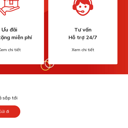
Ưu đãi
Tư vấn
tặng miễn phí
Hỗ trợ 24/7
Xem chi tiết
Xem chi tiết
 sắp tới
Gửi đi