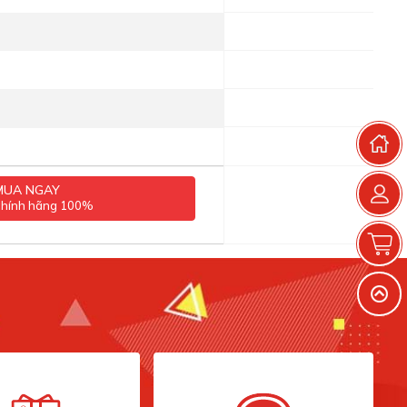
T
MUA NGAY
chính hãng 100%
G
V