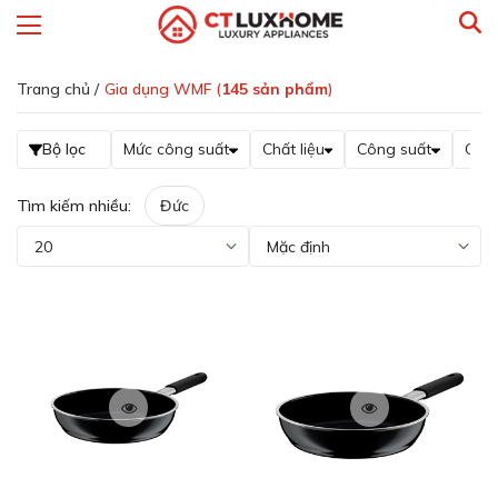
Trang chủ /
Gia dụng WMF (
145
sản phẩm
)
Bộ lọc
Mức công suất
Chất liệu
Công suất
Giá
Tìm kiếm nhiều:
Đức