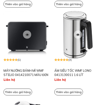
Thêm vào giỏ hàng
Thêm vào giỏ hàng
(1)
(3)
MÁY NƯỚNG BÁNH MÌ WMF
ẤM SIÊU TỐC WMF LONO
STELIO 0414210071 MÀU ĐEN
0413130011 1.6 LÍT
Liên hệ
Liên hệ
Thêm vào giỏ hàng
Thêm vào giỏ hàng