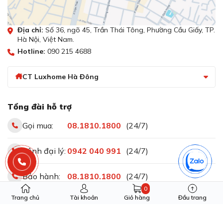
Địa chỉ:
Số 36, ngõ 45, Trần Thái Tông, Phường Cầu Giấy, TP.
Hà Nội, Việt Nam.
Hotline:
090 215 4688
CT Luxhome Hà Đông
Tổng đài hỗ trợ
Gọi mua:
08.1810.1800
(24/7)
Kênh đại lý:
0942 040 991
(24/7)
Bảo hành:
08.1810.1800
(24/7)
0
Trang chủ
Tài khoản
Giỏ hàng
Đầu trang
Khiếu nại:
08.1810.1800
(24/7)