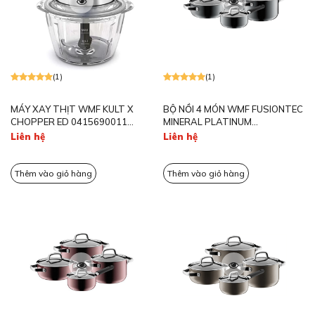
(1)
(1)
MÁY XAY THỊT WMF KULT X
BỘ NỒI 4 MÓN WMF FUSIONTEC
CHOPPER ED 0415690011
MINERAL PLATINUM
320W
0514885290
Liên hệ
Liên hệ
Thêm vào giỏ hàng
Thêm vào giỏ hàng