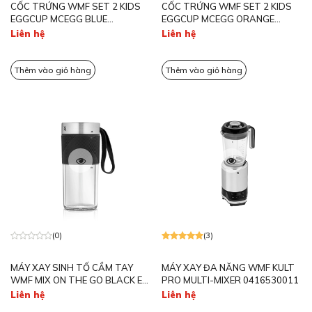
CỐC TRỨNG WMF SET 2 KIDS
CỐC TRỨNG WMF SET 2 KIDS
EGGCUP MCEGG BLUE
EGGCUP MCEGG ORANGE
0616687620
0616687450
Liên hệ
Liên hệ
Thêm vào giỏ hàng
Thêm vào giỏ hàng
(0)
(3)
MÁY XAY SINH TỐ CẦM TAY
MÁY XAY ĐA NĂNG WMF KULT
WMF MIX ON THE GO BLACK EU
PRO MULTI-MIXER 0416530011
VERSION 0416700011
Liên hệ
Liên hệ