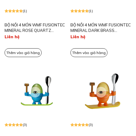
(1)
(1)
BỘ NỒI 4 MÓN WMF FUSIONTEC
BỘ NỒI 4 MÓN WMF FUSIONTEC
MINERAL ROSE QUARTZ
MINERAL DARK BRASS
0514895290
0514875290
Liên hệ
Liên hệ
Thêm vào giỏ hàng
Thêm vào giỏ hàng
(3)
(3)