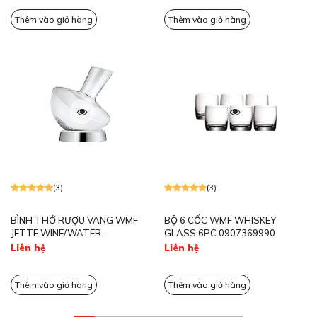
Thêm vào giỏ hàng
Thêm vào giỏ hàng
(3)
(3)
BÌNH THỞ RƯỢU VANG WMF
BỘ 6 CỐC WMF WHISKEY
JETTE WINE/WATER
GLASS 6PC 0907369990
DECANTER 0947712000
Liên hệ
Liên hệ
Thêm vào giỏ hàng
Thêm vào giỏ hàng