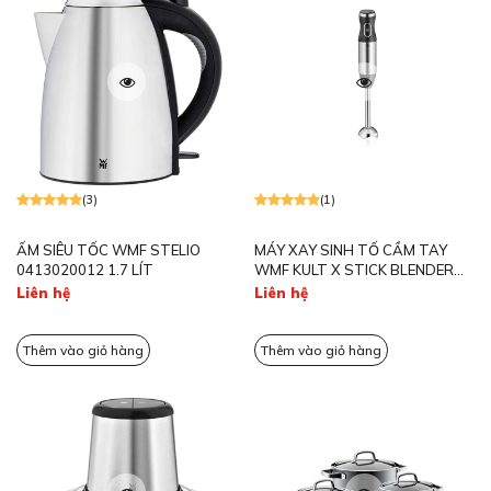
(3)
(1)
ẤM SIÊU TỐC WMF STELIO
MÁY XAY SINH TỐ CẦM TAY
0413020012 1.7 LÍT
WMF KULT X STICK BLENDER
EDITION (EU VERSION)
Liên hệ
Liên hệ
0416550011
Thêm vào giỏ hàng
Thêm vào giỏ hàng