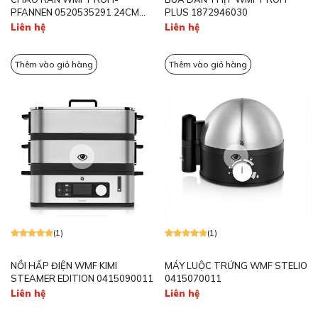
PFANNEN 0520535291 24CM
PLUS 1872946030
MÀU ĐEN
Liên hệ
Liên hệ
Thêm vào giỏ hàng
Thêm vào giỏ hàng
(1)
(1)
NỒI HẤP ĐIỆN WMF KIMI
MÁY LUỘC TRỨNG WMF STELIO
STEAMER EDITION 0415090011
0415070011
Liên hệ
Liên hệ