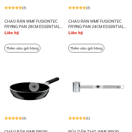
(3)
(3)
CHẢO RÁN WMF FUSIONTEC
CHẢO RÁN WMF FUSIONTEC
FRYING PAN 28CM ESSENTIAL
FRYING PAN 24CM ESSENTIAL
BLACK 0517795290
BLACK 0517785290
Liên hệ
Liên hệ
Thêm vào giỏ hàng
Thêm vào giỏ hàng
(3)
(1)
CHẢO RÁN WMF PROFI-
BÚA DẦN THỊT WMF PROFI