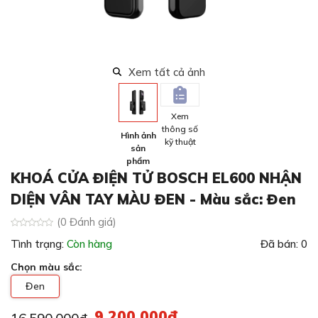
Xem tất cả ảnh
Xem
thông số
Hình ảnh
kỹ thuật
sản
phẩm
KHOÁ CỬA ĐIỆN TỬ BOSCH EL600 NHẬN
DIỆN VÂN TAY MÀU ĐEN
- Màu sắc: Đen
(0 Đánh giá)
Tình trạng:
Còn hàng
Đã bán: 0
Chọn
màu sắc
:
Đen
9,200,000đ