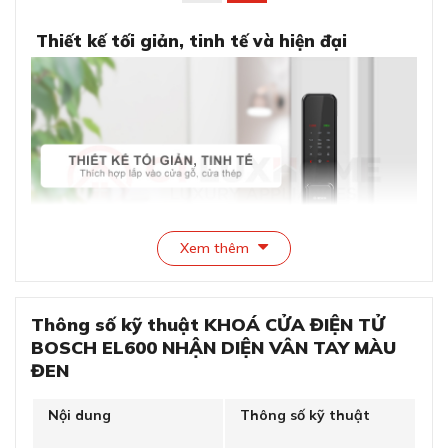
Thiết kế tối giản, tinh tế và hiện đại
Xem thêm
Thiết kế tối giản, tinh tế và hiện đại
Thông số kỹ thuật KHOÁ CỬA ĐIỆN TỬ
BOSCH EL600 NHẬN DIỆN VÂN TAY MÀU
Khóa cửa điện tử Bosch EL600 gây ấn tượng với người
ĐEN
dùng ngay từ ánh nhìn đầu tiên nhờ thiết kế tối giản mà
tinh tế, mang đậm phong cách châu Âu hiện đại. Toàn
Nội dung
Thông số kỹ thuật
bộ thân khóa được phủ lớp sơn đen nhám cao cấp, kết
hợp cùng các chi tiết kim loại bóng nhẹ, tạo nên vẻ ngoài