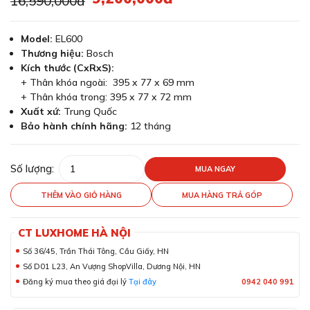
16,590,000đ
Model:
EL600
Thương hiệu:
Bosch
Kích thước (CxRxS):
+ Thân khóa ngoài: 395 x 77 x 69 mm
+ Thân khóa trong: 395 x 77 x 72 mm
Xuất xứ:
Trung Quốc
Bảo hành chính hãng:
12 tháng
Số lượng:
MUA NGAY
THÊM VÀO GIỎ HÀNG
MUA HÀNG TRẢ GÓP
CT LUXHOME HÀ NỘI
Số 36/45, Trần Thái Tông, Cầu Giấy, HN
Số D01 L23, An Vượng ShopVilla, Dương Nội, HN
Đăng ký mua theo giá đại lý
Tại đây
0942 040 991