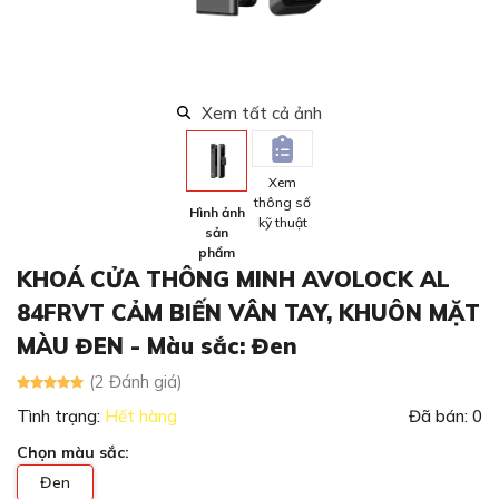
Xem tất cả ảnh
Xem
thông số
Hình ảnh
kỹ thuật
sản
phẩm
KHOÁ CỬA THÔNG MINH AVOLOCK AL
84FRVT CẢM BIẾN VÂN TAY, KHUÔN MẶT
MÀU ĐEN
- Màu sắc: Đen
(2 Đánh giá)
Tình trạng:
Hết hàng
Đã bán: 0
Chọn
màu sắc
:
Đen