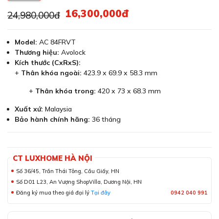
16,300,000đ
24,980,000đ
Model:
AC 84FRVT
Thương hiệu:
Avolock
Kích thước (CxRxS):
+
Thân khóa ngoài:
423.9 x 69.9 x 58.3 mm
+
Thân khóa trong:
420 x 73 x 68.3 mm
Xuất xứ:
Malaysia
Bảo hành chính hãng:
36 tháng
CT LUXHOME HÀ NỘI
Số 36/45, Trần Thái Tông, Cầu Giấy, HN
Số D01 L23, An Vượng ShopVilla, Dương Nội, HN
Đăng ký mua theo giá đại lý
Tại đây
0942 040 991