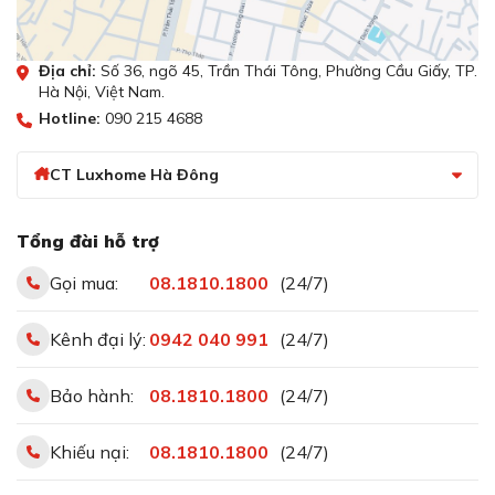
tuyệt đối cho bạn dưới mọi điều kiện khí hậu.
Thiết lập cài đặt mã pin, thẻ từ và vân tay
Địa chỉ:
Số 36, ngõ 45, Trần Thái Tông, Phường Cầu Giấy, TP.
Hà Nội, Việt Nam.
dễ dàng
Hotline:
090 215 4688
CT Luxhome Hà Đông
Tổng đài hỗ trợ
Gọi mua:
08.1810.1800
(24/7)
Kênh đại lý:
0942 040 991
(24/7)
Bảo hành:
08.1810.1800
(24/7)
Thiết lập cài đặt mã pin
Khiếu nại:
08.1810.1800
(24/7)