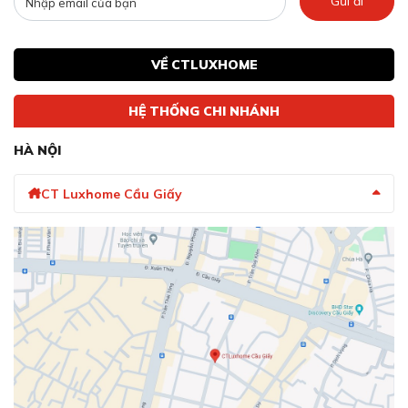
Gửi đi
VỀ CTLUXHOME
HỆ THỐNG CHI NHÁNH
HÀ NỘI
CT Luxhome Cầu Giấy
Chuẩn kháng nước IP55 bền bỉ
Avolock AL 84FRVT được thiết kế để hoạt động bền bỉ
bất chấp thử thách của thời gian và môi trường.
Với chuẩn kháng nước và bụi IP55, khóa được bảo vệ
hiệu quả khỏi sự xâm nhập của bụi bẩn và chống chịu
tốt các tia nước phun từ mọi hướng (tương đương mưa
lớn).
Điều này đảm bảo thiết bị vận hành ổn định và hiệu quả
liên tục, kéo dài tuổi thọ sản phẩm, mang lại sự an tâm