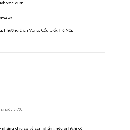
Số
Luxhome qua:
Độ 
ome.vn
g, Phường Dịch Vọng, Cầu Giấy, Hà Nội.
Nhi
Ch
Ng
Tuổ
L600 sang trong và bền tốt
yền bí và sang trọng. Tay cầm dạng Push - Pull cho
Kết
Bả
2 ngày trước
 những chia sẻ về sản phẩm, nếu anh/chị có