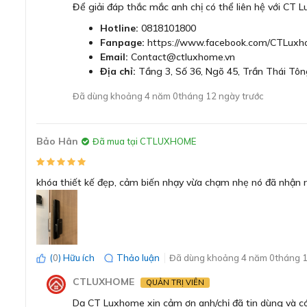
Để giải đáp thắc mắc anh chị có thể liên hệ với CT 
Hotline:
0818101800
Fanpage:
https://www.facebook.com/CTLuxh
Email:
Contact@ctluxhome.vn
Địa chỉ:
Tầng 3, Số 36, Ngõ 45, Trần Thái Tôn
Đã dùng khoảng 4 năm 0tháng 12 ngày trước
Bảo Hân
Đã mua tại CTLUXHOME
Thiết kế khóa điện tử Bosch E
khóa thiết kế đẹp, cảm biến nhạy vừa chạm nhẹ nó đã nhận r
Bề mặt khóa trơn bóng, dễ lau chùi với tông màu đen hu
cảm giác cầm nắm dễ dàng, vừa tay, thuận tiện kéo đẩy.
(
0
) Hữu ích
Thảo luận
Đã dùng khoảng 4 năm 0tháng 1
CTLUXHOME
QUẢN TRỊ VIÊN
Dạ CT Luxhome xin cảm ơn anh/chị đã tin dùng và có