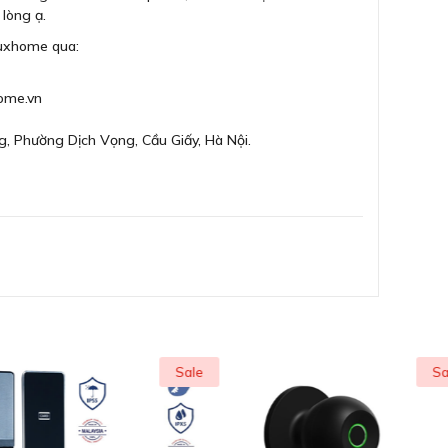
lòng ạ.
Luxhome qua:
ome.vn
g, Phường Dịch Vọng, Cầu Giấy, Hà Nội.
Sale
Sale
m dễ dàng và thuận tiện kéo đẩy
 từ gỗ hoặc thép.