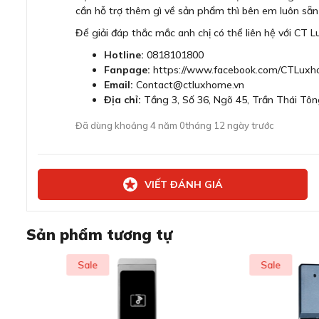
cần hỗ trợ thêm gì về sản phẩm thì bên em luôn sẵn 
Để giải đáp thắc mắc anh chị có thể liên hệ với CT 
Hotline:
0818101800
Fanpage:
https://www.facebook.com/CTLuxh
Email:
Contact@ctluxhome.vn
Địa chỉ:
Tầng 3, Số 36, Ngõ 45, Trần Thái Tôn
Đã dùng khoảng 4 năm 0tháng 12 ngày trước
VIẾT ĐÁNH GIÁ
Sản phẩm tương tự
Sale
Sale
Tay cầm dạng Push-Pull giúp cầm nắ
Khóa cửa Bosch EL600 rất thích hợp cho các loại cửa làm