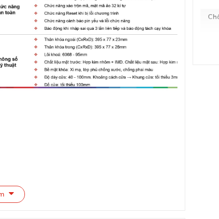
Chấ
Kíc
Bề
Côn
Tiê
Số 
Số 
êm
Số 