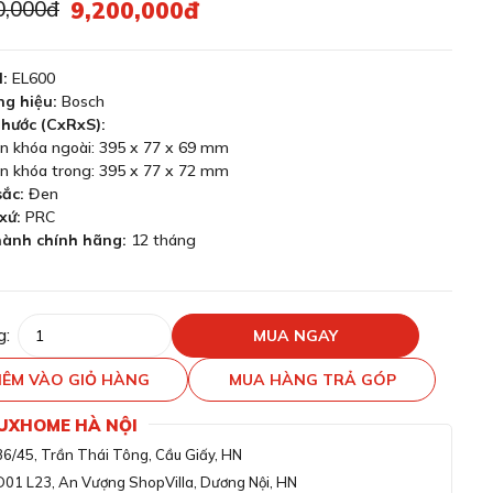
0,000đ
9,200,000đ
:
EL600
g hiệu:
Bosch
thước (CxRxS):
n khóa ngoài: 395 x 77 x 69 mm
n khóa trong: 395 x 77 x 72 mm
ắc:
Đen
xứ:
PRC
ành chính hãng:
12 tháng
g:
MUA NGAY
ÊM VÀO GIỎ HÀNG
MUA HÀNG TRẢ GÓP
LUXHOME HÀ NỘI
36/45, Trần Thái Tông, Cầu Giấy, HN
D01 L23, An Vượng ShopVilla, Dương Nội, HN