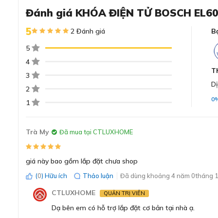
Đánh giá KHÓA ĐIỆN TỬ BOSCH EL60
Đánh giá chi tiết về khóa vân ta
5
2 Đánh giá
B
5
Kiểu dáng sang trọng, chất liệu bền bỉ thích
4
T
Khóa vân tay Bosch EL600 được thiết kế sang trọng, ma
3
được chế tác từ hợp kim nhôm bền bỉ đi kèm đá stalini
Dị
2
hợp kim nhôm chắc chắn.
0
1
Trà My
Đã mua tại CTLUXHOME
giá này bao gồm lắp đặt chưa shop
(
0
) Hữu ích
Thảo luận
Đã dùng khoảng 4 năm 0tháng 1
CTLUXHOME
QUẢN TRỊ VIÊN
Dạ bên em có hỗ trợ lắp đặt cơ bản tại nhà ạ.