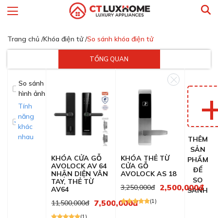
Trang chủ /
Khóa điện tử /
So sánh khóa điện tử
TỔNG QUAN
So sánh
hình ảnh
Tính
năng
khác
nhau
THÊM
SẢN
KHÓA CỬA GỖ
KHÓA THẺ TỪ
PHẨM
AVOLOCK AV 64
CỬA GỖ
ĐỂ
NHẬN DIỆN VÂN
AVOLOCK AS 18
SO
TAY, THẺ TỪ
2,500,000đ
3,250,000đ
AV64
SÁNH
(1)
7,500,000đ
11,500,000đ
(1)