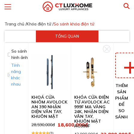
Trang chủ /
Khóa điện tử /
So sánh khóa điện tử
TỔNG QUAN
So sánh
hình ảnh
Tính
năng
khác
nhau
THÊM
SẢN
KHOÁ CỬA
KHÓA CỬA ĐIỆN
PHẨM
NHÔM AVOLOCK
TỬ AVOLOCK AC
ĐỂ
AN 390 NHẬN
999F MẠ VÀNG
SO
DIỆN VÂN TAY,
24K, NHẬN DIỆN
KHUÔN MẶT
VÂN TAY,
SÁNH
KHUÔN MẶT
18,600,000đ
28,590,000đ
AC999F
(3)