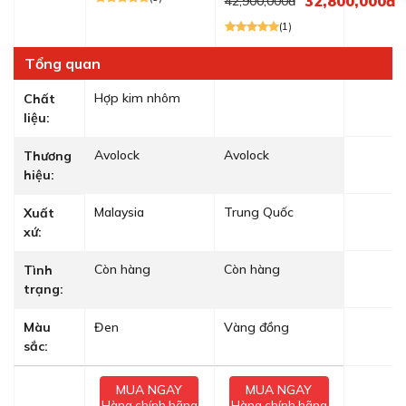
32,800,000đ
42,900,000đ
(1)
Tổng quan
Hợp kim nhôm
Chất
liệu:
Avolock
Avolock
Thương
hiệu:
Malaysia
Trung Quốc
Xuất
xứ:
Còn hàng
Còn hàng
Tình
trạng:
Màu
Đen
Vàng đồng
sắc:
MUA NGAY
MUA NGAY
Hàng chính hãng
Hàng chính hãng