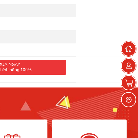
T
MUA NGAY
chính hãng 100%
G
V