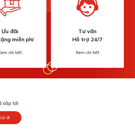
Ưu đãi
Tư vấn
tặng miễn phí
Hỗ trợ 24/7
Xem chi tiết
Xem chi tiết
 sắp tới
Gửi đi