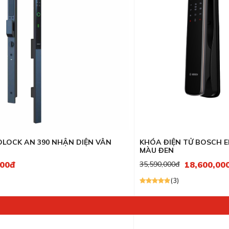
Máy rửa bát Teka
ieres
Bếp từ Rosieres
GrandX
LÕI LỌC
Máy rửa bát Rosieres
her
Bếp từ Munchen
Brandt
tein
Máy rửa bát Munchen
Teka
osieres
Kocher
LOCK AN 390 NHẬN DIỆN VÂN
KHÓA ĐIỆN TỬ BOSCH 
MÀU ĐEN
000đ
18,600,00
35,590,000đ
(3)