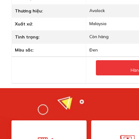
Avolock
Thương hiệu:
Malaysia
Xuất xứ:
Còn hàng
Tình trạng:
Màu sắc:
Đen
Hàn