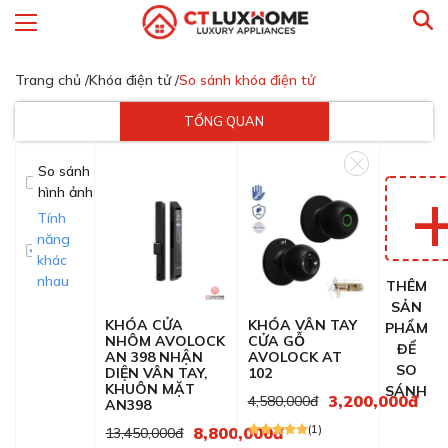
Trang chủ /
Khóa điện tử /
So sánh khóa điện tử
TỔNG QUAN
So sánh
hình ảnh
Tính
năng
khác
nhau
THÊM
SẢN
KHÓA CỬA
KHÓA VÂN TAY
PHẨM
NHÔM AVOLOCK
CỬA GỖ
ĐỂ
AN 398 NHẬN
AVOLOCK AT
SO
DIỆN VÂN TAY,
102
KHUÔN MẶT
SÁNH
3,200,000đ
4,580,000đ
AN398
(1)
8,800,000đ
13,450,000đ