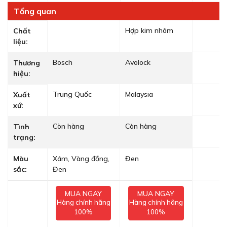
Tổng quan
Hợp kim nhôm
Chất
liệu:
Bosch
Avolock
Thương
hiệu:
Trung Quốc
Malaysia
Xuất
xứ:
Còn hàng
Còn hàng
Tình
trạng:
Màu
Xám, Vàng đồng,
Đen
sắc:
Đen
MUA NGAY
MUA NGAY
Hàng chính hãng
Hàng chính hãng
100%
100%