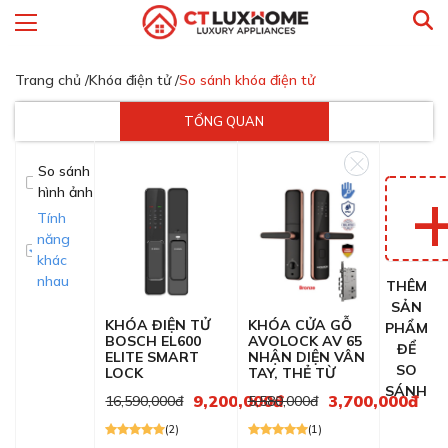
Trang chủ /
Khóa điện tử /
So sánh khóa điện tử
TỔNG QUAN
So sánh
hình ảnh
Tính
năng
khác
nhau
THÊM
SẢN
KHÓA ĐIỆN TỬ
KHÓA CỬA GỖ
PHẨM
BOSCH EL600
AVOLOCK AV 65
ĐỂ
ELITE SMART
NHẬN DIỆN VÂN
SO
LOCK
TAY, THẺ TỪ
SÁNH
9,200,000đ
3,700,000đ
16,590,000đ
5,580,000đ
(2)
(1)