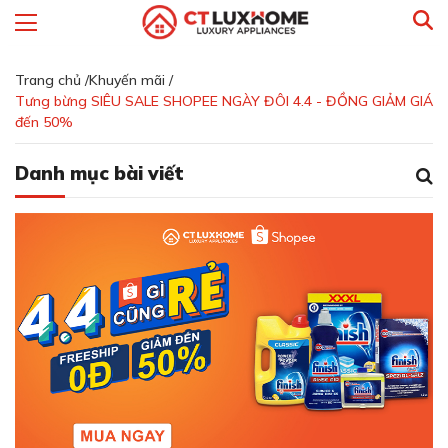
Trang chủ /
Khuyến mãi /
Tưng bừng SIÊU SALE SHOPEE NGÀY ĐÔI 4.4 - ĐỒNG GIẢM GIÁ
đến 50%
Danh mục bài viết