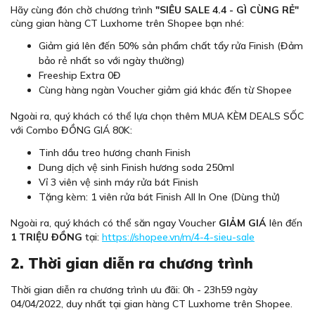
Hãy cùng đón chờ chương trình
"SIÊU SALE 4.4 - GÌ CÙNG RẺ"
cùng gian hàng CT Luxhome trên Shopee bạn nhé:
Giảm giá lên đến 50% sản phẩm chất tẩy rửa Finish (Đảm
bảo rẻ nhất so với ngày thường)
Freeship Extra 0Đ
Cùng hàng ngàn Voucher giảm giá khác đến từ Shopee
Ngoài ra, quý khách có thể lựa chọn thêm MUA KÈM DEALS SỐC
với Combo ĐỒNG GIÁ 80K:
Tinh dầu treo hương chanh Finish
Dung dịch vệ sinh Finish hương soda 250ml
Vỉ 3 viên vệ sinh máy rửa bát Finish
Tặng kèm: 1 viên rửa bát Finish All In One (Dùng thử)
Ngoài ra, quý khách có thể săn ngay Voucher
GIẢM GIÁ
lên đến
1 TRIỆU ĐỒNG
tại:
https://shopee.vn/m/4-4-sieu-sale
2. Thời gian diễn ra chương trình
Thời gian diễn ra chương trình ưu đãi: 0h - 23h59 ngày
04/04/2022, duy nhất tại gian hàng CT Luxhome trên Shopee.