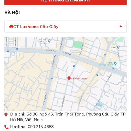
HÀ NỘI
CT Luxhome Cầu Giấy
Địa chỉ:
Số 36, ngõ 45, Trần Thái Tông, Phường Cầu Giấy, TP.
Hà Nội, Việt Nam.
Hotline:
090 215 4688