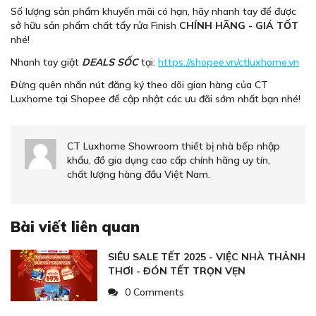
Số lượng sản phẩm khuyến mãi có hạn, hãy nhanh tay để được
sở hữu sản phẩm chất tẩy rửa Finish
CHÍNH HÃNG - GIÁ TỐT
nhé!
Nhanh tay giật
DEALS SỐC
tại:
https://shopee.vn/ctluxhome.vn
Đừng quên nhấn nút đăng ký theo dõi gian hàng của CT
Luxhome tại Shopee để cập nhật các ưu đãi sớm nhất bạn nhé!
CT Luxhome Showroom thiết bị nhà bếp nhập
khẩu, đồ gia dụng cao cấp chính hãng uy tín,
chất lượng hàng đầu Việt Nam.
Bài viết liên quan
SIÊU SALE TẾT 2025 - VIỆC NHÀ THẢNH
THƠI - ĐÓN TẾT TRỌN VẸN
0 Comments