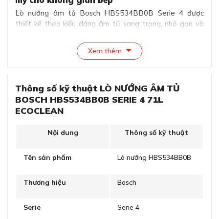
Lò nướng âm tủ Bosch HBS534BB0B Serie 4 được
thiết kế theo kiểu dáng âm tủ sang trọng, nhỏ gọn và
tiện lợi. Với kiểu dáng này bạn có thể đặt thiết bị ngay ở
hộc tủ hay ở ngăn chứa bên trong không gian bếp. Điều
Xem thêm
này sẽ làm cho không gian bếp trở nên thoáng đãng và
hiện đại hơn.
Với lớp vỏ bên ngoài, lò nướng Bosch HBS534BB0B
Thông số kỹ thuật LÒ NƯỚNG ÂM TỦ
được làm từ chất liệu thép không gỉ, đem lại sự chắc
BOSCH HBS534BB0B SERIE 4 71L
chắn và bền bỉ theo thời gian.
ECOCLEAN
Nội dung
Thông số kỹ thuật
Tên sản phẩm
Lò nướng HBS534BB0B
Thương hiệu
Bosch
Serie
Serie 4