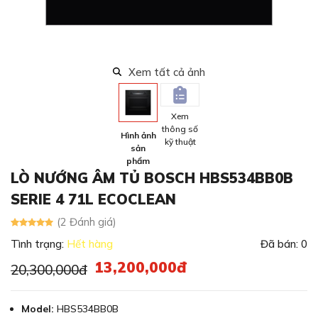
Xem tất cả ảnh
Xem
thông số
Hình ảnh
kỹ thuật
sản
phẩm
LÒ NƯỚNG ÂM TỦ BOSCH HBS534BB0B
SERIE 4 71L ECOCLEAN
(2 Đánh giá)
Tình trạng:
Hết hàng
Đã bán: 0
13,200,000đ
20,300,000đ
Model:
HBS534BB0B