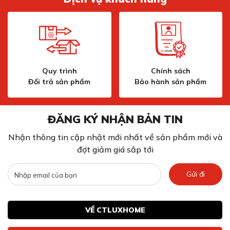
Chức năng gia nhiệt nhanh Rapid Heating
giúp làm nóng lò nhanh chóng
Bạn có thể rút ngắn thời gian làm nóng lò với nhiệt độ
từ 100°C trở lên bằng chức năng Rapid Heating.
Quy trình
Chính sách
Có thể sử dụng chức năng gia nhiệt nhanh cho các
Đổi trả sản phẩm
Bảo hành sản phẩm
chương trình sau đây:
3D hot air (Nướng đa chiều)
Top/bottom heating (Nướng trên/dưới)
ĐĂNG KÝ NHẬN BẢN TIN
Nhận thông tin cập nhật mới nhất về sản phẩm mới và
đợt giảm giá sắp tới
Gửi đi
VỀ CTLUXHOME