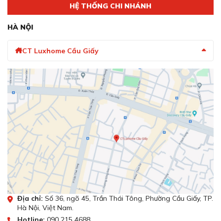
HỆ THỐNG CHI NHÁNH
HÀ NỘI
Chức năng gia nhiệt nhanh Rapid Heating giúp làm
nóng lò nhanh chóng
CT Luxhome Cầu Giấy
Để có thể cài đặt chế độ gia nhiệt nhanh Rapid Heating,
bạn cần thực hiện các bước sau:
Bước 1:
Xoay núm vặn bên trái sang chế độ Rapid
Heating
Bước 2:
Xoay núm bên phải để chọn nhiệt độ mong
muốn (Trên 100°C)
Bước 3:
Khi âm báo phát ra, xoay núm bên trái để
chọn phương pháp nướng.
Bước 4:
Đặt thực phẩm vào trong khoang lò.
Lưu ý:
Không đặt thực phẩm vào trong lò khi chưa kết thúc
Địa chỉ:
Số 36, ngõ 45, Trần Thái Tông, Phường Cầu Giấy, TP.
chế độ gia nhiệt nhanh
Hà Nội, Việt Nam.
Không cài đặt thời gian nấu cho đến khi chế độ gia
Hotline:
090 215 4688