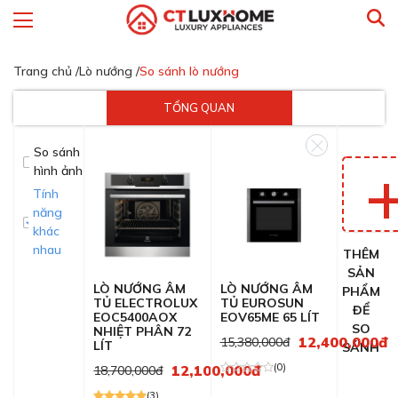
Trang chủ /
Lò nướng /
So sánh lò nướng
TỔNG QUAN
So sánh
hình ảnh
Tính
năng
khác
nhau
THÊM
SẢN
LÒ NƯỚNG ÂM
LÒ NƯỚNG ÂM
PHẨM
TỦ ELECTROLUX
TỦ EUROSUN
ĐỂ
EOC5400AOX
EOV65ME 65 LÍT
SO
NHIỆT PHÂN 72
12,400,000đ
15,380,000đ
LÍT
SÁNH
(0)
12,100,000đ
18,700,000đ
(3)