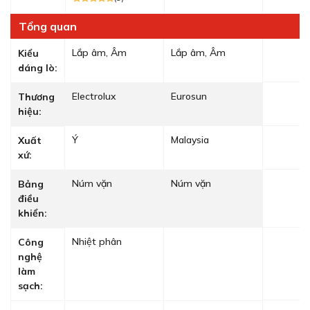
Tổng quan
Lắp âm, Âm
Lắp âm, Âm
Kiểu
dáng lò:
Electrolux
Eurosun
Thương
hiệu:
Ý
Malaysia
Xuất
xứ:
Núm vặn
Núm vặn
Bảng
điều
khiển:
Nhiệt phân
Công
nghệ
làm
sạch: