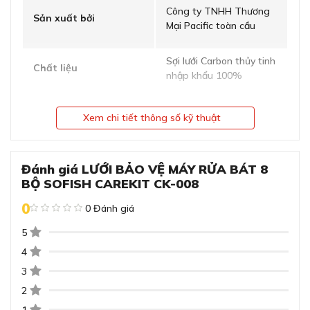
Công ty TNHH Thương
Sản xuất bởi
Mại Pacific toàn cầu
Sợi lưới Carbon thủy tinh
Chất liệu
nhập khẩu 100%
Chống côn trùng
Xem chi tiết thông số kỹ thuật
ĐĂNG KÝ
xâm nhập
Bằng cách đăng ký trở thành đại lý, bạn xác nhận rằng bạn đã
Chống bụi chống
đọc và đồng ý với các Điều khoản và Điều kiện của chúng tôi.
mạng nhện
Chúng tôi sẽ liên hệ lại ngay sau khi nhận được thông tin đăng
Đánh giá LƯỚI BẢO VỆ MÁY RỬA BÁT 8
Nâng cao tuổi đời
ký của anh chị
BỘ SOFISH CAREKIT CK-008
Công dụng
sản phẩm
Tạo độ thông
0
0 Đánh giá
GỬI
thoáng và hiệu
suất cao
5
Tháo lắp và bảo
4
trì linh hoạt
Hướng dẫn sử dụng lưới bảo vệ máy rửa bát Carekit
3
CK-008
2
Thích hợp sử dụng
Máy rửa bát cỡ nhỏ 8 bộ