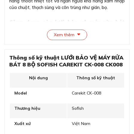
năng thoát nhiệt tốt và ngăn ngừa khả năng xâm nhập
của chuột, thạch sùng và côn trùng như gián, bọ.
Công dụng của lưới bảo vệ máy rửa bát
Carekit CK-008
Xem thêm
Chống lại sự xâm nhập của côn trùng như gián, chuột,
bọ, thạch sùng,...
Chống bụi và chống mạng nhện hiệu quả
Nâng cao tuổi đời của sản phẩm máy rửa bát
Thông số kỹ thuật LƯỚI BẢO VỆ MÁY RỬA
Tạo sự thông thoáng, tăng hiệu suất cao
BÁT 8 BỘ SOFISH CAREKIT CK-008 CK008
Dễ dàng tháo lắp, bảo trì linh hoạt
Nội dung
Thông số kỹ thuật
Hướng dẫn sử dụng lưới bảo vệ máy rửa bát
Carekit CK-008
Model
Carekit CK-008
Thương hiệu
Sofish
Xuất xứ
Việt Nam