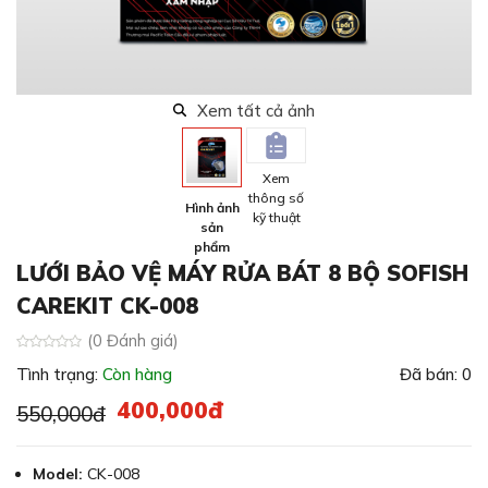
Xem tất cả ảnh
Xem
thông số
Hình ảnh
kỹ thuật
sản
phẩm
LƯỚI BẢO VỆ MÁY RỬA BÁT 8 BỘ SOFISH
CAREKIT CK-008
(0 Đánh giá)
Tình trạng:
Còn hàng
Đã bán: 0
400,000đ
550,000đ
Model:
CK-008