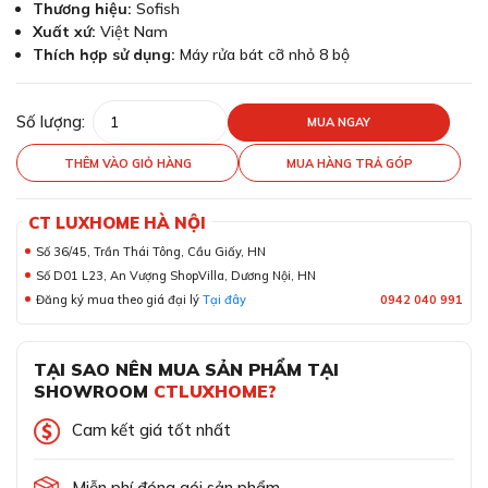
Thương hiệu:
Sofish
Xuất xứ:
Việt Nam
Thích hợp sử dụng:
Máy rửa bát cỡ nhỏ 8 bộ
Số lượng:
MUA NGAY
THÊM VÀO GIỎ HÀNG
MUA HÀNG TRẢ GÓP
CT LUXHOME HÀ NỘI
Số 36/45, Trần Thái Tông, Cầu Giấy, HN
Số D01 L23, An Vượng ShopVilla, Dương Nội, HN
Đăng ký mua theo giá đại lý
Tại đây
0942 040 991
TẠI SAO NÊN MUA SẢN PHẨM TẠI
SHOWROOM
CTLUXHOME?
Cam kết giá tốt nhất
Miễn phí đóng gói sản phẩm