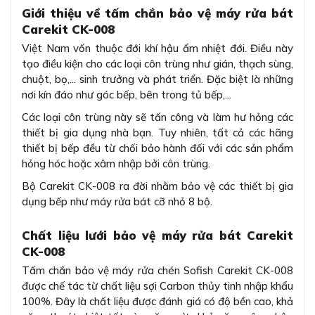
Giới thiệu về tấm chắn bảo vệ máy rửa bát
Carekit CK-008
Việt Nam vốn thuộc đới khí hậu ẩm nhiệt đới. Điều này
tạo điều kiện cho các loại côn trùng như gián, thạch sùng,
chuột, bọ,... sinh trưởng và phát triển. Đặc biệt là những
nơi kín đáo như góc bếp, bên trong tủ bếp,...
Các loại côn trùng này sẽ tấn công và làm hư hỏng các
thiết bị gia dụng nhà bạn. Tuy nhiên, tất cả các hãng
thiết bị bếp đều từ chối bảo hành đối với các sản phẩm
hỏng hóc hoặc xâm nhập bởi côn trùng.
Bộ Carekit CK-008 ra đời nhằm bảo vệ các thiết bị gia
dụng bếp như máy rửa bát cỡ nhỏ 8 bộ.
Chất liệu lưới bảo vệ máy rửa bát Carekit
CK-008
Tấm chắn bảo vệ máy rửa chén Sofish Carekit CK-008
được chế tác từ chất liệu sợi Carbon thủy tinh nhập khẩu
100%. Đây là chất liệu được đánh giá có độ bền cao, khả