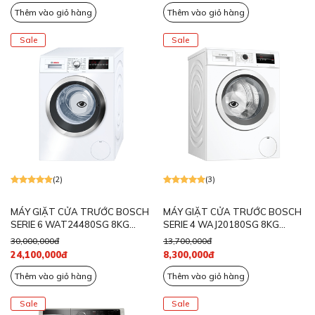
Thêm vào giỏ hàng
Thêm vào giỏ hàng
Sale
Sale
(2)
(3)
MÁY GIẶT CỬA TRƯỚC BOSCH
MÁY GIẶT CỬA TRƯỚC BOSCH
SERIE 6 WAT24480SG 8KG
SERIE 4 WAJ20180SG 8KG
1200RPM
1000RPM
30,000,000đ
13,700,000đ
24,100,000đ
8,300,000đ
Thêm vào giỏ hàng
Thêm vào giỏ hàng
Sale
Sale