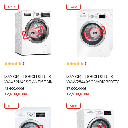
Sale
Sale
(3)
(3)
MÁY GIẶT BOSCH SERIE 8
MÁY GIẶT BOSCH SERIE 8
WAX32M40SG ANTISTAIN
WAW28440SG VARIOPERFECT
10KG 1600RPM
8KG 1400RPM
43,600,000đ
37,900,000đ
27,600,000đ
17,900,000đ
Sale
Sale