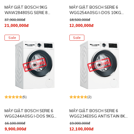
MÁY GIẶT BOSCH 9KG
MÁY GIẶT BOSCH SERIE 6
WAW28480SG SERIE 8
WGG254A0SG I-DOS 10KG
1400RPM
1400RPM
37,900,000đ
18,500,000đ
21,000,000đ
12,000,000đ
Sale
Sale
(5)
(2)
MÁY GIẶT BOSCH SERIE 6
MÁY GIẶT BOSCH SERIE 6
WGG244A0SG I-DOS 9KG
WGG234E0SG ANTISTAIN 8KG
1400RPM
1200RPM
16,100,000đ
19,000,000đ
9,900,000đ
12,100,000đ