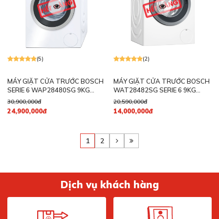
(5)
(2)
MÁY GIẶT CỬA TRƯỚC BOSCH
MÁY GIẶT CỬA TRƯỚC BOSCH
SERIE 6 WAP28480SG 9KG
WAT28482SG SERIE 6 9KG
1400RPM
1400RPM
30,900,000đ
20,590,000đ
24,900,000đ
14,000,000đ
1
2
Dịch vụ khách hàng