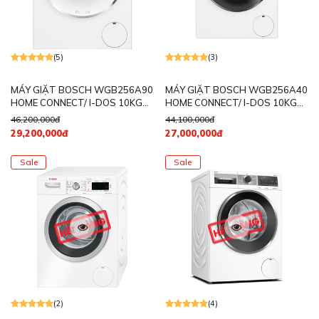
(5)
(3)
MÁY GIẶT BOSCH WGB256A90
MÁY GIẶT BOSCH WGB256A40
HOME CONNECT/ I-DOS 10KG
HOME CONNECT/ I-DOS 10KG
1600RPM
1600RPM
46,200,000đ
44,100,000đ
29,200,000đ
27,000,000đ
Sale
Sale
(2)
(4)