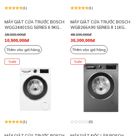
(1)
(1)
MÁY GIẶT CỬA TRƯỚC BOSCH
MÁY GIẶT CỬA TRƯỚC BOSCH
WGG24401SG SERIES 6 9KG
WGB266A90 SERIES 8 11KG
MÀU XÁM
MÀU TRẮNG I-DOS
18,000,000đ
48,100,000đ
10,900,000đ
30,300,000đ
Thêm vào giỏ hàng
Thêm vào giỏ hàng
Sale
Sale
(1)
(0)
MÁY GIẶT CỬA TRƯỚC BOSCH
MÁY GIẶT ĐỘC LẬP BOSCH