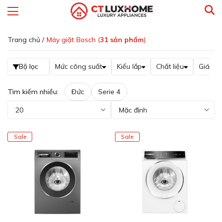
Trang chủ /
Máy giặt Bosch (
31
sản phẩm
)
Bộ lọc
Mức công suất
Kiểu lắp
Chất liệu
Giá
Tìm kiếm nhiều:
Đức
Serie 4
Sale
Sale