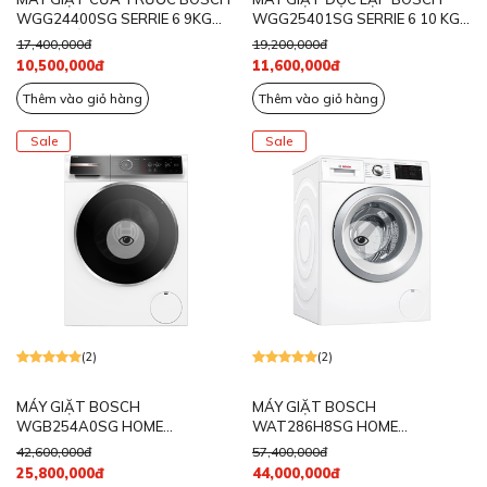
WGG24400SG SERRIE 6 9KG
WGG25401SG SERRIE 6 10 KG
MÀU TRẮNG
MÀU XÁM
17,400,000đ
19,200,000đ
10,500,000đ
11,600,000đ
Thêm vào giỏ hàng
Thêm vào giỏ hàng
Sale
Sale
(2)
(2)
MÁY GIẶT BOSCH
MÁY GIẶT BOSCH
WGB254A0SG HOME
WAT286H8SG HOME
CONNECT/ I-DOS 10KG
CONNECT/I-DOS 8KG 1400RPM
42,600,000đ
57,400,000đ
1400RPM ANTISTAIN
25,800,000đ
44,000,000đ