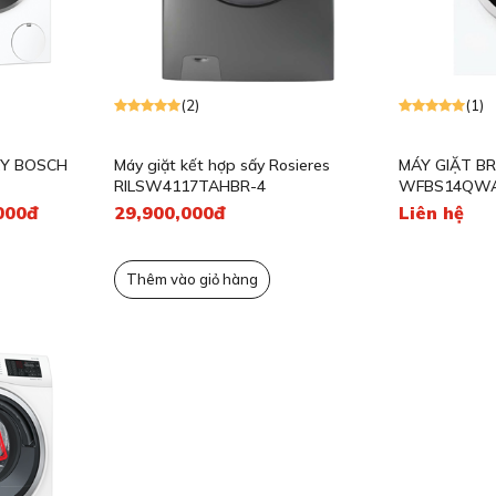
(2)
(1)
ẤY BOSCH
Máy giặt kết hợp sấy Rosieres
MÁY GIẶT B
RILSW4117TAHBR-4
WFBS14QWA
000đ
29,900,000đ
Liên hệ
Thêm vào giỏ hàng