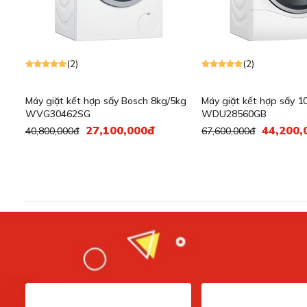
(2)
(2)
Máy giặt kết hợp sấy Bosch 8kg/5kg
Máy giặt kết hợp sấy 1
WVG30462SG
WDU28560GB
27,100,000đ
44,200,
40,800,000đ
67,600,000đ