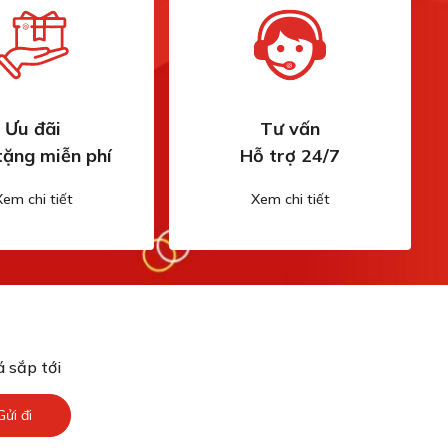
Ưu đãi
Tư vấn
tặng miễn phí
Hỗ trợ 24/7
Xem chi tiết
Xem chi tiết
 sắp tới
Gửi đi