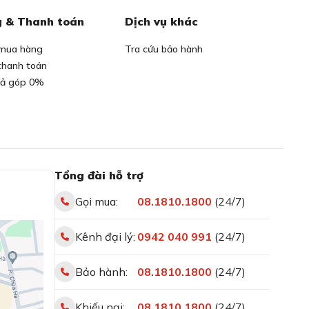
 & Thanh toán
Dịch vụ khác
mua hàng
Tra cứu bảo hành
thanh toán
rả góp 0%
Tổng đài hỗ trợ
Gọi mua:
08.1810.1800
(24/7)
Kênh đại lý:
0942 040 991
(24/7)
Bảo hành:
08.1810.1800
(24/7)
Khiếu nại:
08.1810.1800
(24/7)