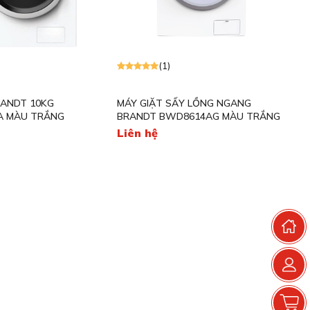
(1)
RANDT 10KG
MÁY GIẶT SẤY LỒNG NGANG
 MÀU TRẮNG
BRANDT BWD8614AG MÀU TRẮNG
Liên hệ
T
G