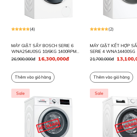
(4)
(2)
MÁY GIẶT SẤY BOSCH SERIE 6
MÁY GIẶT KẾT HỢP S
WNA254U0SG 10/6KG 1400RPM
SERIE 4 WNA14400SG
ANTISTAIN
16,300,000đ
13,100,
26,900,000đ
21,700,000đ
Thêm vào giỏ hàng
Thêm vào giỏ hàng
Sale
Sale