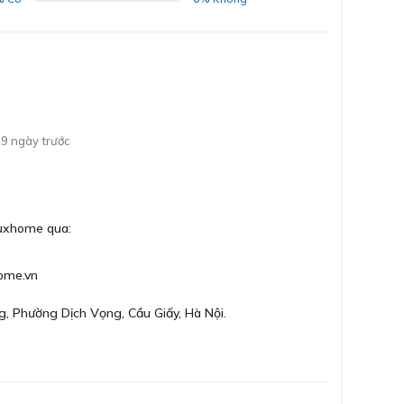
ĐĂNG KÝ
Bằng cách đăng ký trở thành đại lý, bạn xác nhận rằng
bạn đã đọc và đồng ý với các Điều khoản và Điều kiện của
chúng tôi.
9 ngày trước
Chúng tôi sẽ liên hệ lại ngay sau khi nhận được thông tin
đăng ký của anh chị
GỬI
Luxhome qua:
ome.vn
g, Phường Dịch Vọng, Cầu Giấy, Hà Nội.