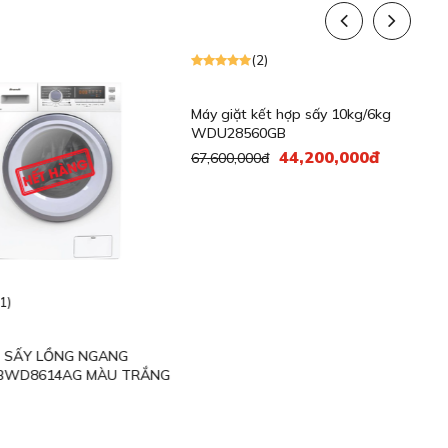
Sale
(2)
ẤY LỒNG NGANG
Máy giặt kết hợp sấy 10kg/6kg
MÁ
D8614AG MÀU TRẮNG
WDU28560GB
SE
44,200,000đ
67,600,000đ
21,