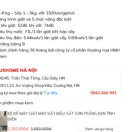
1-8 kg – Sấy 1 – 5kg, vắt 1500vòng/phút
ng trình giặt và 5 chức năng đặc biệt.
khi giặt: 52dB, khi vắt: 74dB.
êu thụ nước: 71L/1 lần giặt kết hợp sấy.
êu thụ điện: 5.44kwh/1 lần giặt sấy, 0.83kwh/1 lần giặt
năng lượng B
ành chính hãng 36 tháng bởi công ty cổ phần thương mại HMH
Nam
LUXHOME HÀ NỘI
36/45, Trần Thái Tông, Cầu Giấy, HN
D01 L23, An Vượng ShopVilla, Dương Nội, HN
0942 040 991
g ký mua theo giá đại lý
Tại đây
ản phẩm mua kèm
KỆ ĐỂ MÁY GIẶT MÁY SẤY MẪU SẮT SƠN TRẮNG ĐEN TĨNH
ĐIỆN
1,250,000đ
1,650,000đ
Thêm vào giỏ hàng