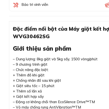
Bảo trì vình viễn
Đặc điểm nổi bật của Máy giặt kết h
WVG30462SG
Giới thiệu sản phẩm
– Dung lượng: 8kg giặt và 5kg sấy, 1500 vòng/phút
– 9 chương trình giặt
– Chức năng đặc biệt:
+ Thêm đồ khi giặt
+ Chống nhăn đồ sau khi giặt
+ Giặt siêu tốc – 15 phút
+ Thêm số lần xả
+ Giặt kết hợp sấy
– Động cơ không chổi than EcoSilence Drive™TM
– Vỏ máy chống rung AntiVibration™TM