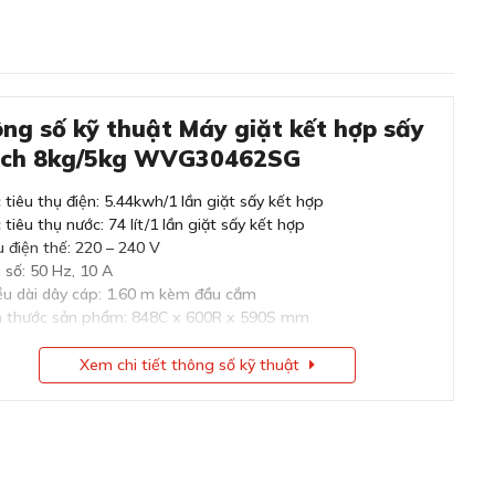
ng số kỹ thuật Máy giặt kết hợp sấy
sch 8kg/5kg WVG30462SG
 tiêu thụ điện: 5.44kwh/1 lần giặt sấy kết hợp
tiêu thụ nước: 74 lít/1 lần giặt sấy kết hợp
u điện thế: 220 – 240 V
 số: 50 Hz, 10 A
ều dài dây cáp: 1.60 m kèm đầu cắm
h thước sản phẩm: 848C x 600R x 590S mm
Xem chi tiết thông số kỹ thuật