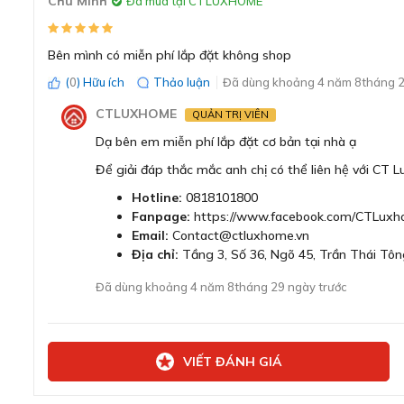
Chu Minh
Đã mua tại CTLUXHOME
Bên mình có miễn phí lắp đặt không shop
(
0
) Hữu ích
Thảo luận
Đã dùng khoảng 4 năm 8tháng 2
CTLUXHOME
QUẢN TRỊ VIÊN
Dạ bên em miễn phí lắp đặt cơ bản tại nhà ạ
Để giải đáp thắc mắc anh chị có thể liên hệ với CT 
Hotline:
0818101800
Fanpage:
https://www.facebook.com/CTLuxh
Email:
Contact@ctluxhome.vn
Địa chỉ:
Tầng 3, Số 36, Ngõ 45, Trần Thái Tôn
Đã dùng khoảng 4 năm 8tháng 29 ngày trước
VIẾT ĐÁNH GIÁ