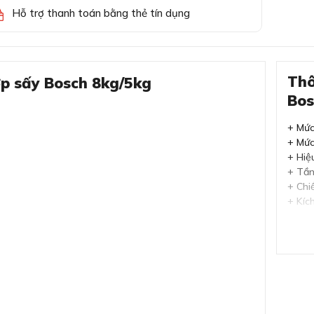
Hỗ trợ thanh toán bằng thẻ tín dụng
Thô
ợp sấy Bosch 8kg/5kg
Bo
+ Mức
+ Mức 
+ Hiệ
+ Tần
+ Chi
+ Kíc