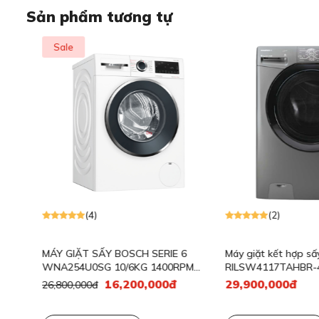
Sản phẩm tương tự
Sale
(4)
(2)
MÁY GIẶT SẤY BOSCH SERIE 6
Máy giặt kết hợp sấy R
WNA254U0SG 10/6KG 1400RPM
RILSW4117TAHBR-4
ANTISTAIN
16,200,000đ
29,900,000đ
26,800,000đ