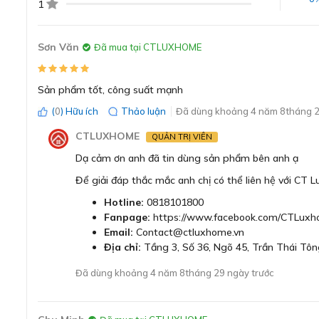
1
Sơn Văn
Đã mua tại CTLUXHOME
Sản phẩm tốt, công suất mạnh
(
0
) Hữu ích
Thảo luận
Đã dùng khoảng 4 năm 8tháng 2
CTLUXHOME
QUẢN TRỊ VIÊN
Dạ cảm ơn anh đã tin dùng sản phẩm bên anh ạ
Để giải đáp thắc mắc anh chị có thể liên hệ với CT 
Hotline:
0818101800
Fanpage:
https://www.facebook.com/CTLuxh
Email:
Contact@ctluxhome.vn
Địa chỉ:
Tầng 3, Số 36, Ngõ 45, Trần Thái Tôn
Đã dùng khoảng 4 năm 8tháng 29 ngày trước