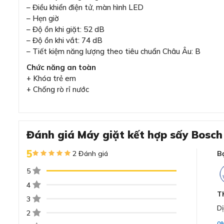
– Điều khiển điện tử, màn hình LED
– Hẹn giờ
– Độ ồn khi giặt: 52 dB
– Độ ồn khi vắt: 74 dB
– Tiết kiệm năng lượng theo tiêu chuẩn Châu Âu: B
Chức năng an toàn
+ Khóa trẻ em
+ Chống rò rỉ nước
Đánh giá Máy giặt kết hợp sấy Bos
5
2 Đánh giá
B
5
4
T
3
Dị
2
0