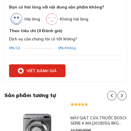
Bạn có hài lòng với nội dung sản phẩm không?
Độ ồn tối đa
72dB
Bản lề cửa bên trái
Hài lòng
Không hài lòng
Nhãn năng lượng
A
Máy giặt Bosch WGB2560X0 có kích thước 845 x 598 x
Theo tiêu chí (0 Đánh giá)
590 mm (CxRxS) và trọng lượng 81,2kg
Dịch vụ của chúng tôi có tốt không?
Điện áp
220-240V
0%
Có
0%
Không
Dung tích lớn, công suất giặt 10kg phù hợp
Tần số
50-60Hz
gia đình 5 - 7 người
Chất liệu
Thép không gỉ
VIẾT ĐÁNH GIÁ
Màu sắc
Màu bạc
Sản phẩm tương tự
Chương trình tiêu
Sale
chuẩn: Chương
trình đồ mềm,
chương trình
Cotton, chương