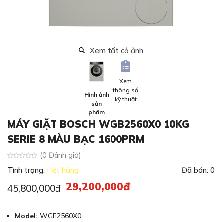
Xem tất cả ảnh
Xem
thông số
Hình ảnh
kỹ thuật
sản
phẩm
MÁY GIẶT BOSCH WGB2560X0 10KG
SERIE 8 MÀU BẠC 1600PRM
(0 Đánh giá)
Tình trạng:
Hết hàng
Đã bán: 0
29,200,000đ
45,800,000đ
Model:
WGB2560X0