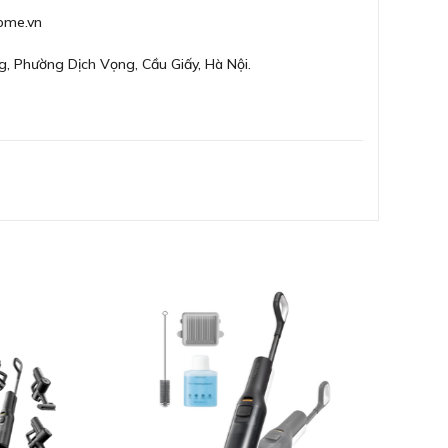
ome.vn
g, Phường Dịch Vọng, Cầu Giấy, Hà Nội.
đi kèm đầu hút sàn có động cơ
lý do tại sao Bosch đã trang bị cho máy hút bụi