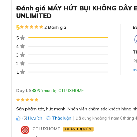
Đánh giá MÁY HÚT BỤI KHÔNG DÂY 
UNLIMITED
Đánh giá chi tiết về máy hút bụ
5
2 Đánh giá
B
5
Thiết kế nhỏ gọn dễ dàng cầm nắm làm sạch 
4
T
3
Dị
2
0
1
Duy Lê
Đã mua tại CTLUXHOME
Sản phẩm tốt, hút mạnh. Nhân viên chăm sóc khách hàng nhi
(
5
) Hữu ích
Thảo luận
Đã dùng khoảng 4 năm 8tháng 4
CTLUXHOME
QUẢN TRỊ VIÊN