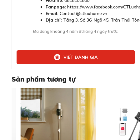
Hotline:
0818101800
Fanpage:
https://www.facebook.com/CTLuxh
Email:
Contact@ctluxhome.vn
Địa chỉ:
Tầng 3, Số 36, Ngõ 45, Trần Thái Tôn
Đã dùng khoảng 4 năm 8tháng 4 ngày trước
VIẾT ĐÁNH GIÁ
Sản phẩm tương tự
Động cơ không chổi than mạnh mẽ 
Động cơ mạnh mẽ sẽ mang đến hiệu suất hút tối đa. Đó là 