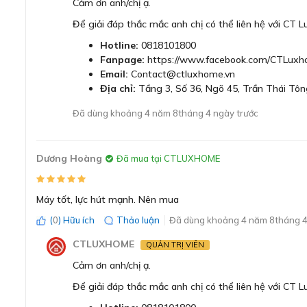
Cảm ơn anh/chị ạ.
Để giải đáp thắc mắc anh chị có thể liên hệ với CT 
Hotline:
0818101800
Fanpage:
https://www.facebook.com/CTLuxh
Email:
Contact@ctluxhome.vn
Địa chỉ:
Tầng 3, Số 36, Ngõ 45, Trần Thái Tôn
Đã dùng khoảng 4 năm 8tháng 4 ngày trước
Thiết kế nhỏ gọn dễ dàng cầm n
Dương Hoàng
Đã mua tại CTLUXHOME
Máy hút bụi Bosch BCS61113 Serie 6 Unlimited với thiết k
nên rất thoải mái. Thiết bị cầm tay chỉ nặng 1.4 kg đi kèm
dàng cầm nắm mà không tốn quá nhiều sức.
Máy tốt, lực hút mạnh. Nên mua
(
0
) Hữu ích
Thảo luận
Đã dùng khoảng 4 năm 8tháng 4
Động cơ không chổi than mạnh mẽ đi kèm đầu
CTLUXHOME
QUẢN TRỊ VIÊN
Cảm ơn anh/chị ạ.
Để giải đáp thắc mắc anh chị có thể liên hệ với CT 