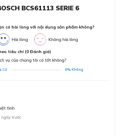
BOSCH BCS61113 SERIE 6
Dun
Kh
i 2 trong 1 Bosch BCS61113
ạn có hài lòng với nội dung sản phẩm không?
ĐĂNG KÝ
Bằng cách đăng ký trở thành đại lý, bạn xác nhận rằng
bạn đã đọc và đồng ý với các Điều khoản và Điều kiện của
Độ
Hài lòng
Không hài lòng
mọi ngóc ngách
chúng tôi.
Chúng tôi sẽ liên hệ lại ngay sau khi nhận được thông tin
heo tiêu chí (0 Đánh giá)
Dun
đăng ký của anh chị
ch vụ của chúng tôi có tốt không?
%
Có
0%
Không
GỬI
Tiệ
ệt tình
 ngày trước
Phụ