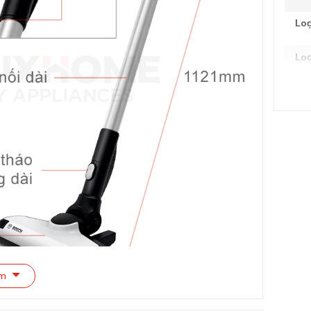
Loạ
Loạ
Kíc
Trọ
Bàn
Túi
Số 
Thờ
êm
Thờ