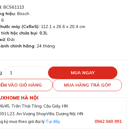
:
BCS61113
g hiệu:
Bosch
6
thước máy (CxRxS):
112.1 x 26.6 x 20.4 cm
tích hộc chứa bụi: 0.3
L
xứ:
Đức
ành chính hãng:
24 tháng
g:
MUA NGAY
ÊM VÀO GIỎ HÀNG
MUA HÀNG TRẢ GÓP
LUXHOME HÀ NỘI
36/45, Trần Thái Tông, Cầu Giấy, HN
D01 L23, An Vượng ShopVilla, Dương Nội, HN
0942 040 991
g ký mua theo giá đại lý
Tại đây