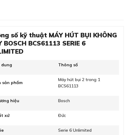
ng số kỹ thuật MÁY HÚT BỤI KHÔNG
 BOSCH BCS61113 SERIE 6
LIMITED
i dung
Thông số
Máy hút bụi 2 trong 1
n sản phẩm
BCS61113
ương hiệu
Bosch
ất xứ
Đức
ie
Serie 6 Unlimited