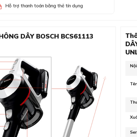
Hỗ trợ thanh toán bằng thẻ tín dụng
Thô
 KHÔNG DÂY BOSCH BCS61113
DÂY
UN
Nộ
Tê
Th
Xu
Ser