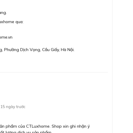
àng.
Luxhome qua:
ĐĂNG KÝ
Bằng cách đăng ký trở thành đại lý, bạn xác nhận rằng
bạn đã đọc và đồng ý với các Điều khoản và Điều kiện của
ome.vn
chúng tôi.
Chúng tôi sẽ liên hệ lại ngay sau khi nhận được thông tin
g, Phường Dịch Vọng, Cầu Giấy, Hà Nội.
đăng ký của anh chị
GỬI
15 ngày trước
 sản phẩm của CTLuxhome. Shop xin ghi nhận ý
ất lượng dịch vụ sản phẩm.