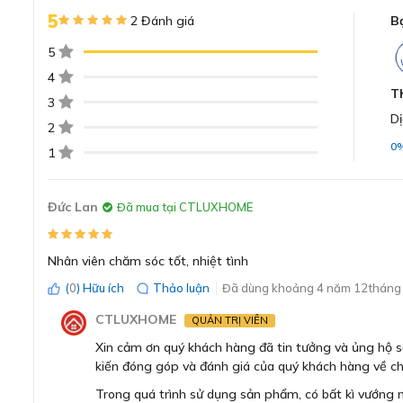
5
2 Đánh giá
B
5
4
T
3
Dị
2
0
1
Đức Lan
Đã mua tại CTLUXHOME
Nhân viên chăm sóc tốt, nhiệt tình
(
0
) Hữu ích
Thảo luận
Đã dùng khoảng 4 năm 12tháng 
CTLUXHOME
QUẢN TRỊ VIÊN
Xin cảm ơn quý khách hàng đã tin tưởng và ủng hộ
kiến đóng góp và đánh giá của quý khách hàng về ch
Trong quá trình sử dụng sản phẩm, có bất kì vướng m