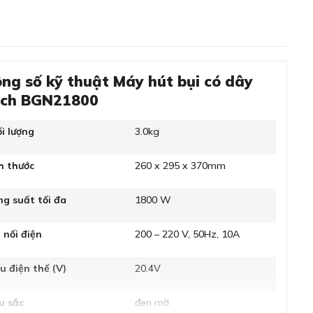
ng số kỹ thuật Máy hút bụi có dây
sch BGN21800
i lượng
3.0kg
h thước
260 x 295 x 370mm
g suất tối đa
1800 W
 nối điện
200 – 220 V, 50Hz, 10A
u điện thế (V)
20.4V
u sắc
đen mờ