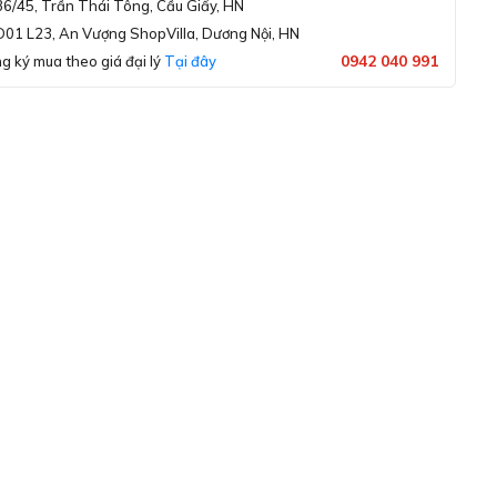
36/45, Trần Thái Tông, Cầu Giấy, HN
D01 L23, An Vượng ShopVilla, Dương Nội, HN
0942 040 991
g ký mua theo giá đại lý
Tại đây