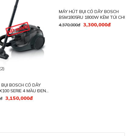
Máy
BS
6,
(2)
I BOSCH CÓ DÂY
MÁY HÚT BỤI CÓ DÂY BOSCH
 SERIE 4 MÀU ĐEN
BSM1805RU 1800W KÈM TÚI CHỨA
BỤI 3L
3,150,000đ
3,300,000đ
4,370,000đ