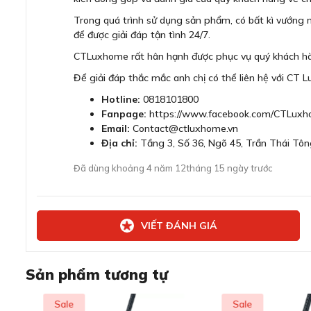
Trong quá trình sử dụng sản phẩm, có bất kì vướng m
để được giải đáp tận tình 24/7.
CTLuxhome rất hân hạnh được phục vụ quý khách h
Để giải đáp thắc mắc anh chị có thể liên hệ với CT 
Hotline:
0818101800
Fanpage:
https://www.facebook.com/CTLuxh
Email:
Contact@ctluxhome.vn
Địa chỉ:
Tầng 3, Số 36, Ngõ 45, Trần Thái Tôn
Đã dùng khoảng 4 năm 12tháng 15 ngày trước
VIẾT ĐÁNH GIÁ
Sản phẩm tương tự
Sale
Sale