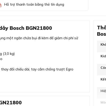
Hỗ trợ thanh toán bằng thẻ tín dụng
Thô
ó dây Bosch BGN21800
Bo
ụng một ngăn chứa bụi đi kèm để giảm chi phí sử
Khố
g (3,0 kg)
Kíc
ào
Côn
 thay đổi chiều dài, tay cầm chống trượt Egro
Kết
Hiệ
BGN21800
Mà