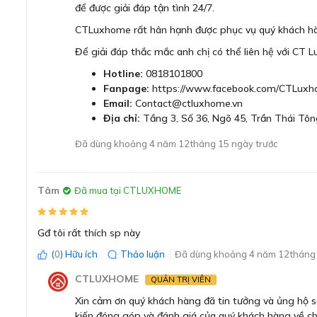
để được giải đáp tận tình 24/7.
CTLuxhome rất hân hạnh được phục vụ quý khách h
Để giải đáp thắc mắc anh chị có thể liên hệ với CT 
Hotline:
0818101800
Fanpage:
https://www.facebook.com/CTLuxh
Email:
Contact@ctluxhome.vn
Địa chỉ:
Tầng 3, Số 36, Ngõ 45, Trần Thái Tôn
Đã dùng khoảng 4 năm 12tháng 15 ngày trước
Tâm
Đã mua tại CTLUXHOME
Gđ tôi rất thích sp này
(
0
) Hữu ích
Thảo luận
Đã dùng khoảng 4 năm 12tháng 
CTLUXHOME
QUẢN TRỊ VIÊN
Xin cảm ơn quý khách hàng đã tin tưởng và ủng hộ
kiến đóng góp và đánh giá của quý khách hàng về ch