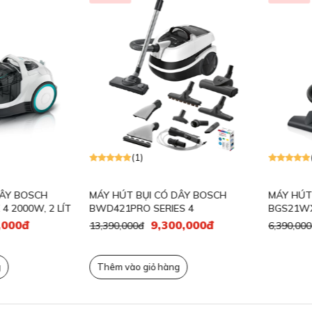
(1)
(2)
 BOSCH
MÁY HÚT BỤI CÓ DÂY BOSCH
MÁY HÚT BỤ
00W, 2 LÍT
BWD421PRO SERIES 4
BGS21WX100
2000W, 2 LÍT
0đ
9,300,000đ
13,390,000đ
6,390,000đ
Thêm vào giỏ hàng